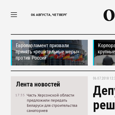
06 АВГУСТА, ЧЕТВЕРГ
Европарламент призвали
Корпора
принять «решительные меры»
крупные
против России
06.07.2018 12:
Лента новостей
Деп
17:35
Часть Херсонской области
реш
предложили передать
Беларуси для строительства
санаториев