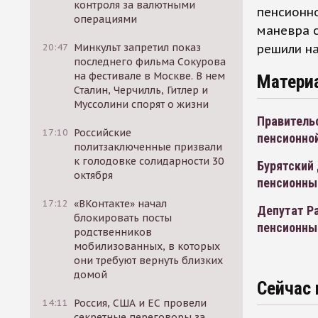
контроля за валютными
пенсионно
операциями
маневра с
решили на
20:47
Минкульт запретил показ
последнего фильма Сокурова
на фестивале в Москве. В нем
Матери
Сталин, Черчилль, Гитлер и
Муссолини спорят о жизни
Правительс
17:10
Российские
пенсионно
политзаключенные призвали
к голодовке солидарности 30
Бурятский 
октября
пенсионны
17:12
«ВКонтакте» начал
Депутат Р
блокировать посты
пенсионны
родственников
мобилизованных, в которых
они требуют вернуть близких
домой
Сейчас 
14:11
Россия, США и ЕС провели
секретные переговоры за