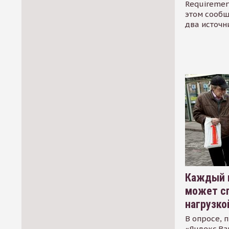
Requirement
этом сообщ
два источн
Каждый 
может сп
нагрузко
В опросе, 
«Яндекс.Вз