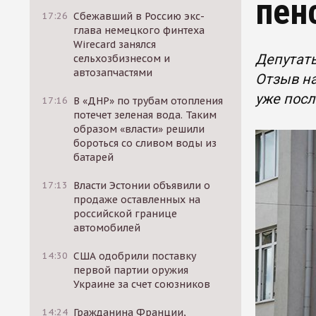
пен
17:26
Сбежавший в Россию экс-
глава немецкого финтеха
Wirecard занялся
Депутат
сельхозбизнесом и
автозапчастями
Отзыв на
уже пос
17:16
В «ДНР» по трубам отопления
потечет зеленая вода. Таким
образом «власти» решили
бороться со сливом воды из
батарей
17:13
Власти Эстонии объявили о
продаже оставленных на
российской границе
автомобилей
14:30
США одобрили поставку
первой партии оружия
Украине за счет союзников
14:24
Гражданина Франции,