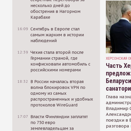
несколько дней до
обострения в Нагорном
Карабахе
16:09
Сентябрь в Европе стал
самым жарким в истории
наблюдений
12:39
Чехия стала второй после
Германии страной, где
ХЕРСОНСКАЯ О
конфисковали автомобиль с
Часть Хе
российскими номерами
предлож
Беларуси
18:32
В России началась вторая
санатор
волна блокировок VPN по
одному из самых
Глава назн
распространенных и удобных
администр
протоколов WireGuard
Владимир С
Александр
17:07
Власти Финляндии заплатят
поездки в 
по 750 евро
разговора 
землевладельцам за