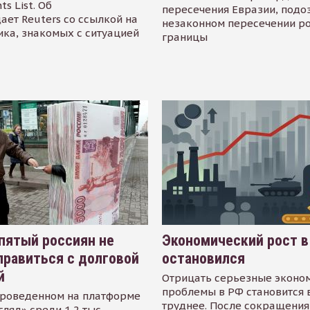
s List. Об
пересечения Евразии, подо
ает Reuters со ссылкой на
незаконном пересечении р
ика, знакомых с ситуацией
границы
пятый россиян не
Экономический рост в
равиться с долговой
остановился
й
Отрицать серьезные эконо
проблемы в РФ становится 
проведенном на платформе
труднее. После сокращения
гляд» среди 1,2 тыс.