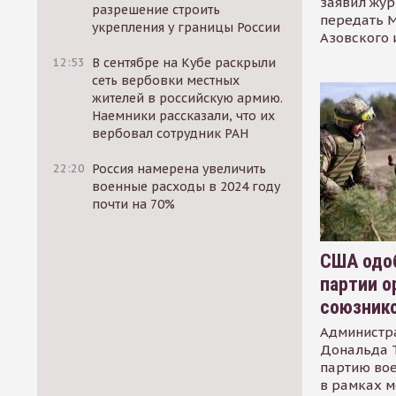
заявил жур
разрешение строить
передать М
укрепления у границы России
Азовского 
12:53
В сентябре на Кубе раскрыли
сеть вербовки местных
жителей в российскую армию.
Наемники рассказали, что их
вербовал сотрудник РАН
22:20
Россия намерена увеличить
военные расходы в 2024 году
почти на 70%
США одоб
партии о
союзник
Администр
Дональда 
партию во
в рамках м