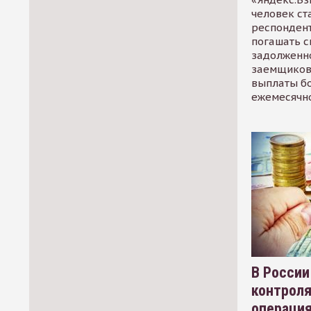
человек ст
респондент
погашать 
задолженно
заемщиков
выплаты б
ежемесячн
В России
контрол
операци