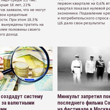
первом квартале на 0,6% в
арше 18 лет, 22%
квартал показал нулевой р
ов заявили, что не могут
экономики. Подавление кр
свои кредитные
и потребительского спроса
сти. При этом 18,5%
ЦБ дало свои результаты
 вынуждены тратить на
олее половины своего
ого доход
 создадут систему
Минкульт запретил по
я за валютными
последнего фильма С
ями
на фестивале в Москве