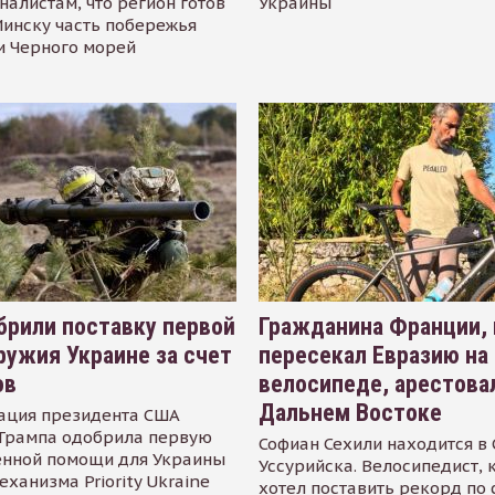
налистам, что регион готов
Украины
инску часть побережья
и Черного морей
рили поставку первой
Гражданина Франции,
ружия Украине за счет
пересекал Евразию на
ов
велосипеде, арестова
Дальнем Востоке
ация президента США
Трампа одобрила первую
Софиан Сехили находится в
енной помощи для Украины
Уссурийска. Велосипедист,
еханизма Priority Ukraine
хотел поставить рекорд по 