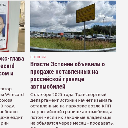
кс-глава
ЭСТОНИЯ
Власти Эстонии объявили о
recard
продаже оставленных на
сом и
российской границе
автомобилей
ектор
ы Wirecard
С октября 2025 года Транспортный
осоюза
департамент Эстонии начнет изымать
0 году.
оставленные на парковке возле КПП
свободно
на российской границе автомобили, а
даже ездит
потом - если их законные владельцы
ории
не объявятся через месяц - продавать.