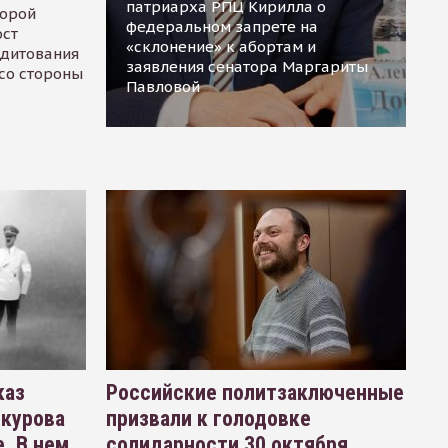
патриарха РПЦ Кирилла о
торой
федеральном запрете на
ост
«склонение» к абортам и
едитования
заявления сенатора Маргариты
 со стороны
Павловой
каз
Российские политзаключенные
окурова
призвали к голодовке
. В нем
солидарности 30 октября