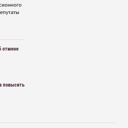
нсионного
депутаты
б отмене
й
в повысить