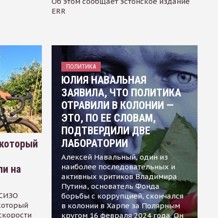
Об этом сообщает эстонское издание
ERR
ПОЛИТИКА
ЮЛИЯ НАВАЛЬНАЯ
ЗАЯВИЛА, ЧТО ПОЛИТИКА
ОТРАВИЛИ В КОЛОНИИ —
ЭТО, ПО ЕЕ СЛОВАМ,
ПОДТВЕРДИЛИ ДВЕ
ЛАБОРАТОРИИ
 который
Алексей Навальный, один из
наиболее последовательных и
ли на
активных критиков Владимира
Путина, основатель Фонда
 СИЗО
борьбы с коррупцией, скончался
 который
в колонии в Харпе за Полярным
скорости
кругом 16 февраля 2024 года. Он