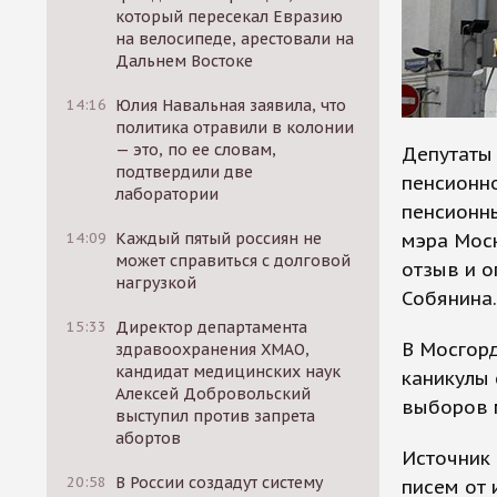
который пересекал Евразию
на велосипеде, арестовали на
Дальнем Востоке
14:16
Юлия Навальная заявила, что
политика отравили в колонии
— это, по ее словам,
Депутаты
подтвердили две
пенсионн
лаборатории
пенсионны
мэра Мос
14:09
Каждый пятый россиян не
может справиться с долговой
отзыв и о
нагрузкой
Собянина.
15:33
Директор департамента
В Мосгорд
здравоохранения ХМАО,
кандидат медицинских наук
каникулы 
Алексей Добровольский
выборов м
выступил против запрета
абортов
Источник 
20:58
В России создадут систему
писем от