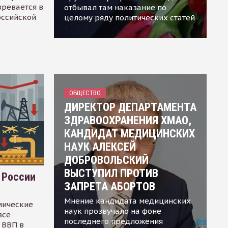
зревается в
отбывал там наказание по
оссийской
целому ряду политических статей
ОБЩЕСТВО
ДИРЕКТОР ДЕПАРТАМЕНТА
ЗДРАВООХРАНЕНИЯ ХМАО,
КАНДИДАТ МЕДИЦИНСКИХ
НАУК АЛЕКСЕЙ
ДОБРОВОЛЬСКИЙ
ВЫСТУПИЛ ПРОТИВ
 России
ЗАПРЕТА АБОРТОВ
Мнение кандидата медицинских
мические
наук прозвучало на фоне
все
последнего предложения
 ВВП в