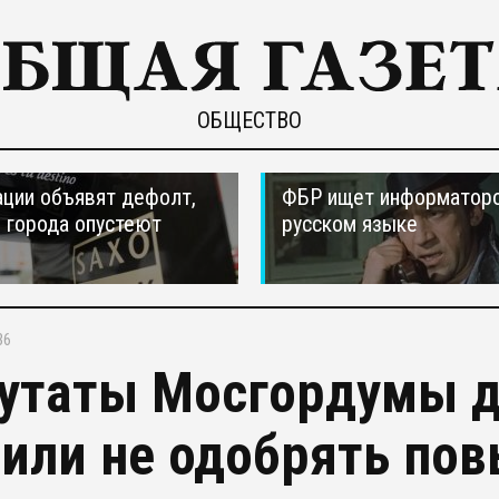
ОБЩЕСТВО
ции объявят дефолт,
ФБР ищет информаторо
 города опустеют
русском языке
36
утаты Мосгордумы д
или не одобрять по