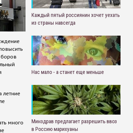
Каждый пятый россиянин хочет уехать
из страны навсегда
уждение
повысить
ыборов
ельный
я
Нас мало - а станет еще меньше
а летние
ле
Минздрав предлагает разрешить ввоз
ать много
в Россию марихуаны
ие