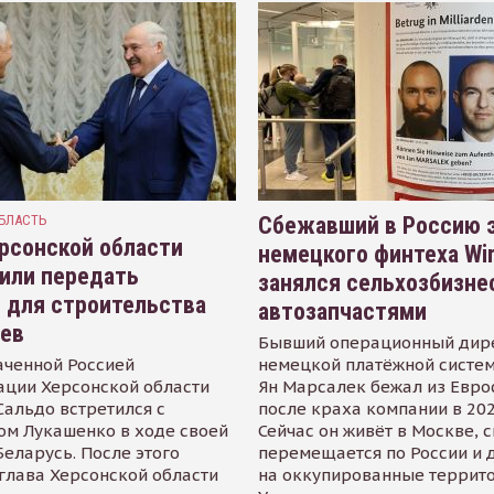
БЛАСТЬ
Сбежавший в Россию э
рсонской области
немецкого финтеха Wi
или передать
занялся сельхозбизне
 для строительства
автозапчастями
иев
Бывший операционный дир
аченной Россией
немецкой платёжной систем
ации Херсонской области
Ян Марсалек бежал из Евр
альдо встретился с
после краха компании в 202
ом Лукашенко в ходе своей
Сейчас он живёт в Москве, 
Беларусь. После этого
перемещается по России и 
глава Херсонской области
на оккупированные террит