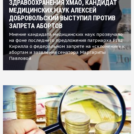
ЗДРАВООХРАНЕНИЯ ХМАО, КАНДИДАТ
МЕДИЦИНСКИХ НАУК АЛЕКСЕЙ
ДОБРОВОЛЬСКИЙ ВЫСТУПИЛ ПРОТИВ
ЗАПРЕТА АБОРТОВ
Мнение кандидата медицинских наук прозвучало
на фоне последнего предложения патриарха РПЦ
Кирилла о федеральном запрете на «склонение» к
абортам и заявления сенатора Маргариты
Павловой