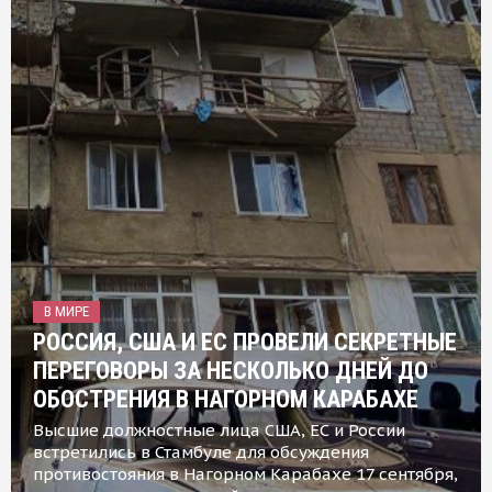
В МИРЕ
РОССИЯ, США И ЕС ПРОВЕЛИ СЕКРЕТНЫЕ
ПЕРЕГОВОРЫ ЗА НЕСКОЛЬКО ДНЕЙ ДО
ОБОСТРЕНИЯ В НАГОРНОМ КАРАБАХЕ
Высшие должностные лица США, ЕС и России
встретились в Стамбуле для обсуждения
противостояния в Нагорном Карабахе 17 сентября,