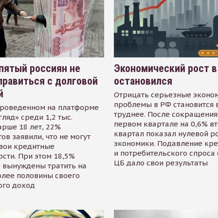
пятый россиян не
Экономический рост в
равиться с долговой
остановился
й
Отрицать серьезные эконо
проблемы в РФ становится 
проведенном на платформе
труднее. После сокращения
гляд» среди 1,2 тыс.
первом квартале на 0,6% в
арше 18 лет, 22%
квартал показал нулевой р
ов заявили, что не могут
экономики. Подавление кр
свои кредитные
и потребительского спроса
сти. При этом 18,5%
ЦБ дало свои результаты
 вынуждены тратить на
олее половины своего
ого доход