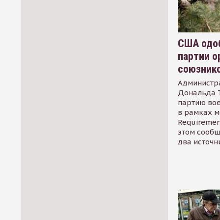
США одоб
партии о
союзник
Администр
Дональда 
партию во
в рамках м
Requirement
этом сообщ
два источн