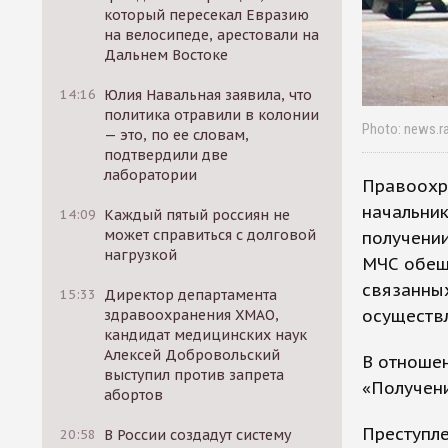
который пересекал Евразию
на велосипеде, арестовали на
Дальнем Востоке
14:16
Юлия Навальная заявила, что
политика отравили в колонии
Photo: news.ra
— это, по ее словам,
подтвердили две
лаборатории
Правоохр
начальник
14:09
Каждый пятый россиян не
может справиться с долговой
получении
нагрузкой
МЧС обещ
связанных
15:33
Директор департамента
осуществ
здравоохранения ХМАО,
кандидат медицинских наук
Алексей Добровольский
В отношен
выступил против запрета
«Получени
абортов
Преступл
20:58
В России создадут систему