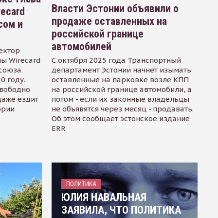
Власти Эстонии объявили о
recard
продаже оставленных на
сом и
российской границе
автомобилей
ектор
ы Wirecard
С октября 2025 года Транспортный
осоюза
департамент Эстонии начнет изымать
0 году.
оставленные на парковке возле КПП
свободно
на российской границе автомобили, а
даже ездит
потом - если их законные владельцы
ории
не объявятся через месяц - продавать.
Об этом сообщает эстонское издание
ERR
ПОЛИТИКА
ЮЛИЯ НАВАЛЬНАЯ
ЗАЯВИЛА, ЧТО ПОЛИТИКА