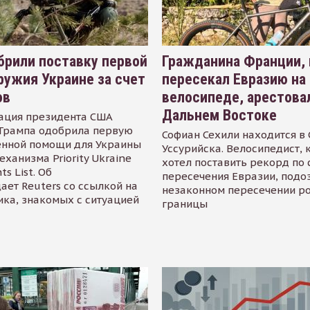
рили поставку первой
Гражданина Франции,
ружия Украине за счет
пересекал Евразию на
ов
велосипеде, арестова
Дальнем Востоке
ация президента США
Трампа одобрила первую
Софиан Сехили находится в
енной помощи для Украины
Уссурийска. Велосипедист,
еханизма Priority Ukraine
хотел поставить рекорд по 
s List. Об
пересечения Евразии, подо
ает Reuters со ссылкой на
незаконном пересечении р
ика, знакомых с ситуацией
границы