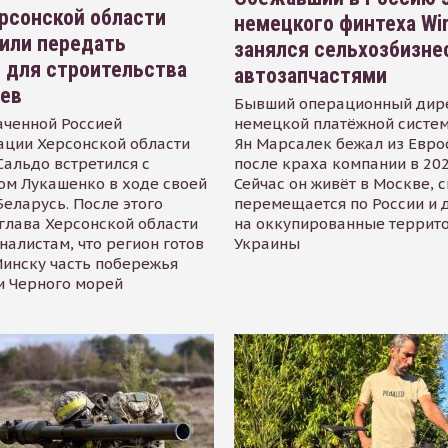
рсонской области
немецкого финтеха Wi
или передать
занялся сельхозбизне
 для строительства
автозапчастями
иев
Бывший операционный дир
аченной Россией
немецкой платёжной систем
ации Херсонской области
Ян Марсалек бежал из Евр
альдо встретился с
после краха компании в 202
ом Лукашенко в ходе своей
Сейчас он живёт в Москве, 
Беларусь. После этого
перемещается по России и 
глава Херсонской области
на оккупированные террит
налистам, что регион готов
Украины
инску часть побережья
и Черного морей