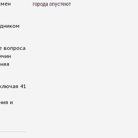
смен
города опустеют
едником
е вопроса
ичин
мняя
ключая 41
ния и