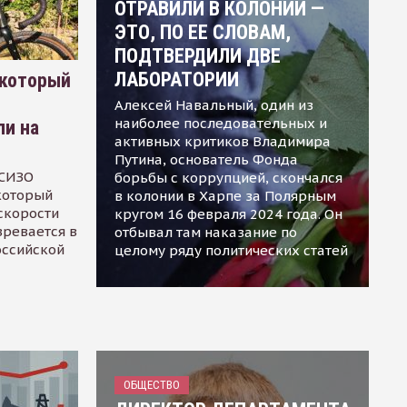
ОТРАВИЛИ В КОЛОНИИ —
ЭТО, ПО ЕЕ СЛОВАМ,
ПОДТВЕРДИЛИ ДВЕ
ЛАБОРАТОРИИ
 который
Алексей Навальный, один из
наиболее последовательных и
ли на
активных критиков Владимира
Путина, основатель Фонда
 СИЗО
борьбы с коррупцией, скончался
 который
в колонии в Харпе за Полярным
скорости
кругом 16 февраля 2024 года. Он
зревается в
отбывал там наказание по
оссийской
целому ряду политических статей
ОБЩЕСТВО