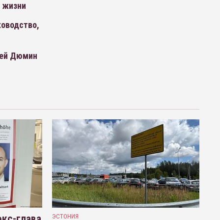
ы жизни
ководство,
сей Дюмин
кс-глава
ЭСТОНИЯ