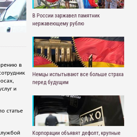
В России заржавел памятник
нержавеющему рублю
зрению в
сотрудник
Немцы испытывают все больше страха
осах,
перед будущим
слуг и
о статье
службой
Корпорации объявят дефолт, крупные