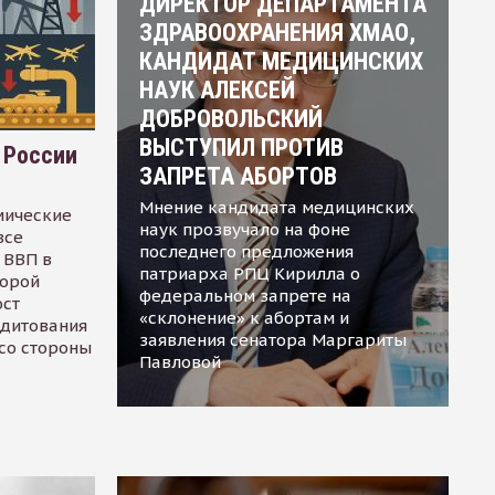
ДИРЕКТОР ДЕПАРТАМЕНТА
ЗДРАВООХРАНЕНИЯ ХМАО,
КАНДИДАТ МЕДИЦИНСКИХ
НАУК АЛЕКСЕЙ
ДОБРОВОЛЬСКИЙ
ВЫСТУПИЛ ПРОТИВ
 России
ЗАПРЕТА АБОРТОВ
Мнение кандидата медицинских
мические
наук прозвучало на фоне
все
последнего предложения
 ВВП в
патриарха РПЦ Кирилла о
торой
федеральном запрете на
ост
«склонение» к абортам и
едитования
заявления сенатора Маргариты
 со стороны
Павловой