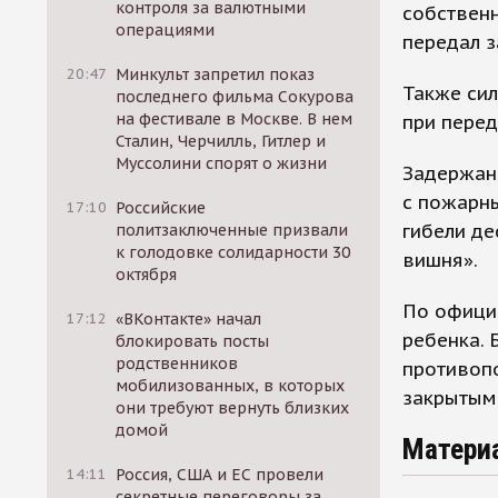
контроля за валютными
собственн
операциями
передал з
20:47
Минкульт запретил показ
Также си
последнего фильма Сокурова
на фестивале в Москве. В нем
при перед
Сталин, Черчилль, Гитлер и
Муссолини спорят о жизни
Задержан
с пожарн
17:10
Российские
гибели д
политзаключенные призвали
к голодовке солидарности 30
вишня».
октября
По официа
17:12
«ВКонтакте» начал
ребенка.
блокировать посты
родственников
противоп
мобилизованных, в которых
закрытым
они требуют вернуть близких
домой
Матери
14:11
Россия, США и ЕС провели
секретные переговоры за