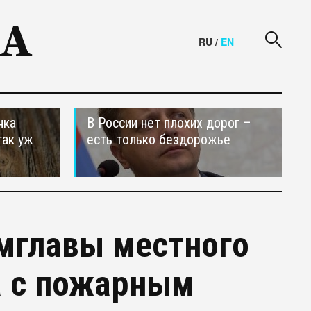
RU
/
EN
чка
В России нет плохих дорог –
так уж
есть только бездорожье
мглавы местного
а с пожарным