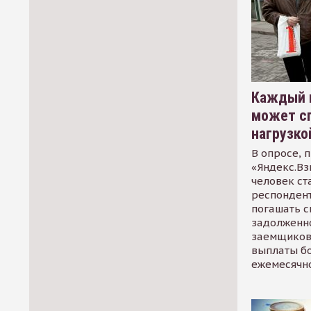
Каждый 
может сп
нагрузко
В опросе, 
«Яндекс.Вз
человек ст
респондент
погашать 
задолженно
заемщиков
выплаты б
ежемесячн