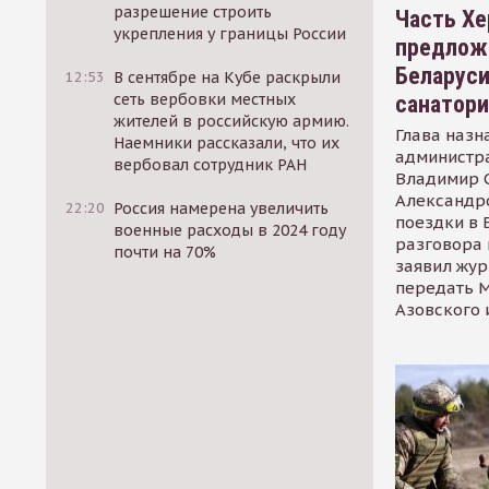
разрешение строить
Часть Хе
укрепления у границы России
предлож
Беларуси
12:53
В сентябре на Кубе раскрыли
сеть вербовки местных
санатор
жителей в российскую армию.
Глава назн
Наемники рассказали, что их
администр
вербовал сотрудник РАН
Владимир С
Александр
22:20
Россия намерена увеличить
поездки в 
военные расходы в 2024 году
разговора 
почти на 70%
заявил жур
передать М
Азовского 