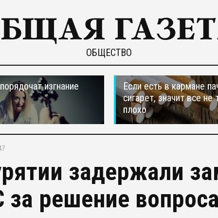
ОБЩЕСТВО
порядочат изгнание
Если есть в кармане па
сигарет, значит все не 
плохо
47
урятии задержали за
 за решение вопрос