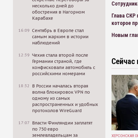
Сотрудник
несколько дней до
обострения в Нагорном
Глава СКР 
Карабахе
которое пр
16:09
Сентябрь в Европе стал
Новым гла
самым жарким в истории
наблюдений
12:39
Чехия стала второй после
Сейчас 
Германии страной, где
конфисковали автомобиль с
российскими номерами
18:32
В России началась вторая
волна блокировок VPN по
одному из самых
распространенных и удобных
протоколов WireGuard
17:07
Власти Финляндии заплатят
по 750 евро
землевладельцам за
ХЕРСОНСКАЯ О