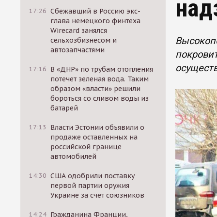
над
17:26
Сбежавший в Россию экс-
глава немецкого финтеха
Wirecard занялся
Высокоп
сельхозбизнесом и
автозапчастями
покровит
осущест
17:16
В «ДНР» по трубам отопления
потечет зеленая вода. Таким
образом «власти» решили
бороться со сливом воды из
батарей
17:13
Власти Эстонии объявили о
продаже оставленных на
российской границе
автомобилей
14:30
США одобрили поставку
первой партии оружия
Украине за счет союзников
14:24
Гражданина Франции,