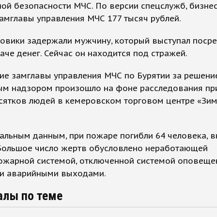
ой безопасности МЧС. По версии спецслужб, бизне
амглавы управления МЧС 177 тысяч рублей.
ловики задержали мужчину, который выступал поср
аче денег. Сейчас он находится под стражей.
ие замглавы управления МЧС по Бурятии за решени
ым надзором произошло на фоне расследования пр
есятков людей в кемеровском торговом центре «Зи
льным данным, при пожаре погибли 64 человека, в
 Большое число жертв обусловлено неработающей
ожарной системой, отключенной системой оповеще
и аварийными выходами.
алы по теме