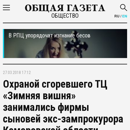
ОБЩЕСТВО
RU
/
EN
В РПЦ упорядочат изгнание бесов
27.03.2018 17:12
Охраной сгоревшего ТЦ
«Зимняя вишня»
занимались фирмы
сыновей экс-зампрокурора