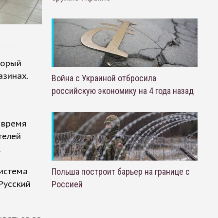
торый
азинах.
Война с Украиной отбросила
российскую экономику на 4 года назад
 время
телей
.
истема
Польша построит барьер на границе с
Русский
Россией