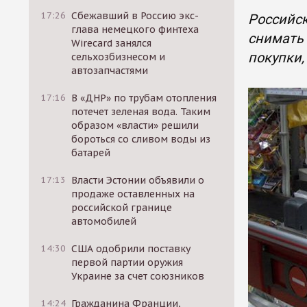
17:26
Сбежавший в Россию экс-
Российск
глава немецкого финтеха
снимать 
Wirecard занялся
покупки,
сельхозбизнесом и
автозапчастями
17:16
В «ДНР» по трубам отопления
потечет зеленая вода. Таким
образом «власти» решили
бороться со сливом воды из
батарей
17:13
Власти Эстонии объявили о
продаже оставленных на
российской границе
автомобилей
14:30
США одобрили поставку
первой партии оружия
Украине за счет союзников
14:24
Гражданина Франции,