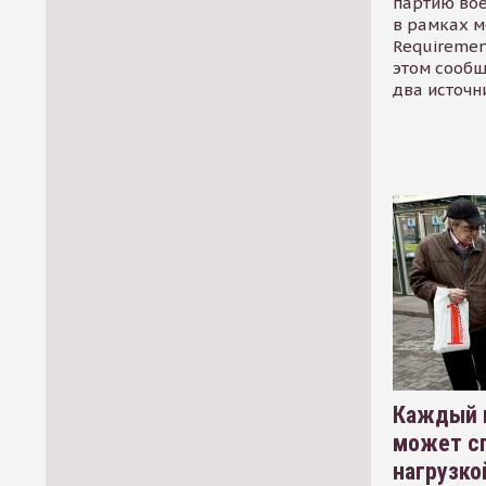
партию во
в рамках м
Requirement
этом сообщ
два источн
Каждый 
может сп
нагрузко