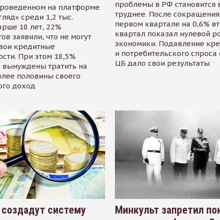
проблемы в РФ становится 
проведенном на платформе
труднее. После сокращения
гляд» среди 1,2 тыс.
первом квартале на 0,6% в
арше 18 лет, 22%
квартал показал нулевой р
ов заявили, что не могут
экономики. Подавление кр
свои кредитные
и потребительского спроса
сти. При этом 18,5%
ЦБ дало свои результаты
 вынуждены тратить на
олее половины своего
ого доход
 создадут систему
Минкульт запретил по