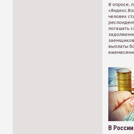
В опросе, 
«Яндекс.Вз
человек ст
респондент
погашать 
задолженно
заемщиков
выплаты б
ежемесячн
В России