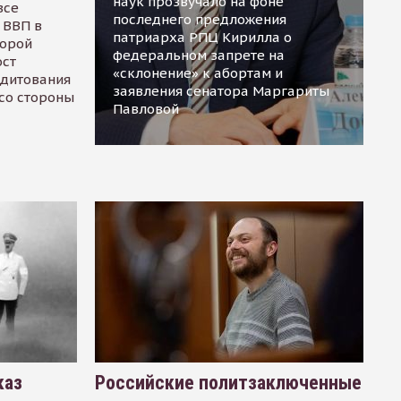
наук прозвучало на фоне
все
последнего предложения
 ВВП в
патриарха РПЦ Кирилла о
торой
федеральном запрете на
ост
«склонение» к абортам и
едитования
заявления сенатора Маргариты
 со стороны
Павловой
каз
Российские политзаключенные