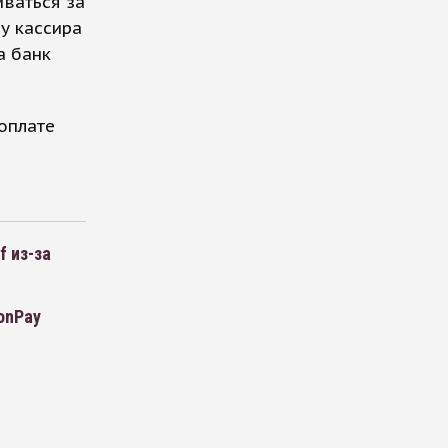
иваться за
у кассира
а банк
оплате
f из-за
onPay