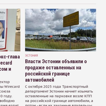
кс-глава
ЭСТОНИЯ
Власти Эстонии объявили о
recard
продаже оставленных на
сом и
российской границе
автомобилей
ектор
ы Wirecard
С октября 2025 года Транспортный
осоюза
департамент Эстонии начнет изымать
0 году.
оставленные на парковке возле КПП
свободно
на российской границе автомобили, а
даже ездит
потом - если их законные владельцы