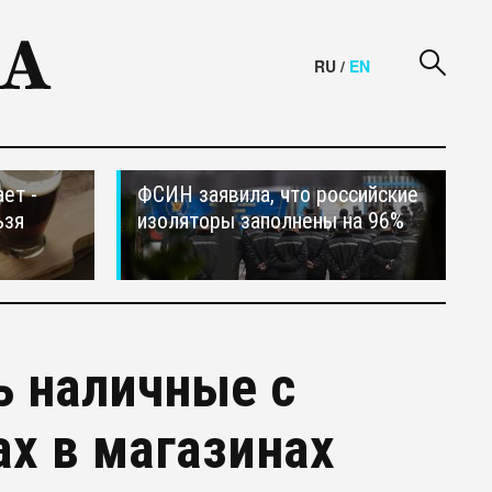
RU
/
EN
ет -
ФСИН заявила, что российские
ьзя
изоляторы заполнены на 96%
ь наличные с
ах в магазинах