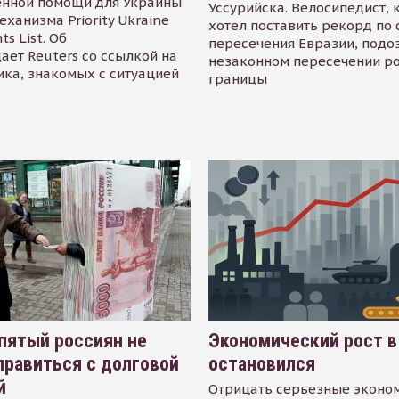
енной помощи для Украины
Уссурийска. Велосипедист,
еханизма Priority Ukraine
хотел поставить рекорд по 
s List. Об
пересечения Евразии, подо
ает Reuters со ссылкой на
незаконном пересечении р
ика, знакомых с ситуацией
границы
пятый россиян не
Экономический рост в
равиться с долговой
остановился
й
Отрицать серьезные эконо