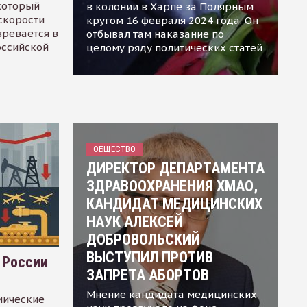
 который
в колонии в Харпе за Полярным
скорости
кругом 16 февраля 2024 года. Он
зревается в
отбывал там наказание по
оссийской
целому ряду политических статей
ОБЩЕСТВО
ДИРЕКТОР ДЕПАРТАМЕНТА
ЗДРАВООХРАНЕНИЯ ХМАО,
КАНДИДАТ МЕДИЦИНСКИХ
НАУК АЛЕКСЕЙ
ДОБРОВОЛЬСКИЙ
ВЫСТУПИЛ ПРОТИВ
 России
ЗАПРЕТА АБОРТОВ
Мнение кандидата медицинских
мические