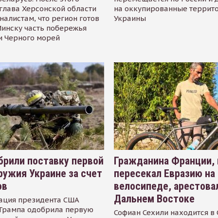
глава Херсонской области
на оккупированные террит
налистам, что регион готов
Украины
инску часть побережья
и Черного морей
рили поставку первой
Гражданина Франции,
ружия Украине за счет
пересекал Евразию на
ов
велосипеде, арестова
Дальнем Востоке
ация президента США
Трампа одобрила первую
Софиан Сехили находится в