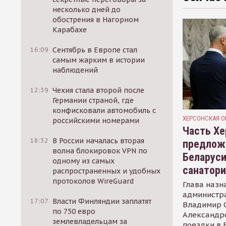
несколько дней до
обострения в Нагорном
Карабахе
16:09
Сентябрь в Европе стал
самым жарким в истории
наблюдений
12:39
Чехия стала второй после
Германии страной, где
конфисковали автомобиль с
ХЕРСОНСКАЯ О
российскими номерами
Часть Хе
18:32
В России началась вторая
предлож
волна блокировок VPN по
Беларуси
одному из самых
санатор
распространенных и удобных
протоколов WireGuard
Глава назн
администр
17:07
Власти Финляндии заплатят
Владимир С
по 750 евро
Александр
землевладельцам за
поездки в 