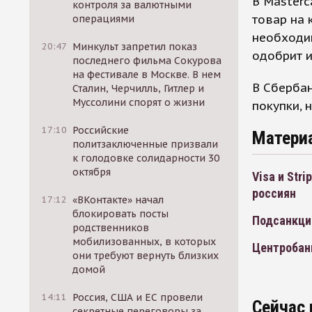
В Masterc
контроля за валютными
товар на 
операциями
необходи
20:47
Минкульт запретил показ
одобрит и
последнего фильма Сокурова
на фестивале в Москве. В нем
В Сбербан
Сталин, Черчилль, Гитлер и
Муссолини спорят о жизни
покупки, 
17:10
Российские
Матери
политзаключенные призвали
к голодовке солидарности 30
октября
Visa и Str
россиян
17:12
«ВКонтакте» начал
блокировать посты
Подсанкцио
родственников
мобилизованных, в которых
Центробан
они требуют вернуть близких
домой
14:11
Россия, США и ЕС провели
Сейчас 
секретные переговоры за