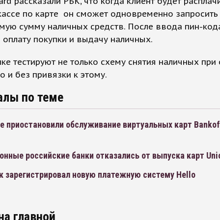
ard рассказали РБК, что когда клиент будет расплач
кассе по карте он сможет одновременно запросить 
мую сумму наличных средств. После ввода пин-код
 оплату покупки и выдачу наличных.
ке тестируют не только схему снятия наличных при 
но и без привязки к этому.
алы по теме
ipe приостановили обслуживание виртуальных карт Bankof
нные российские банки отказались от выпуска карт Uni
к зарегистрировал новую платежную систему Hello
на главной