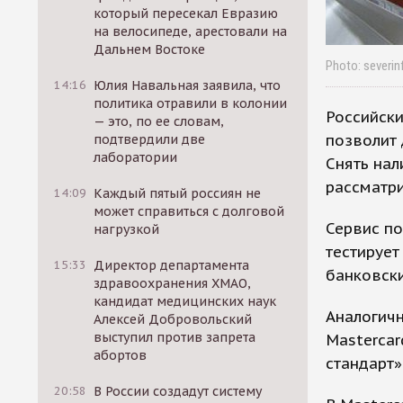
который пересекал Евразию
на велосипеде, арестовали на
Дальнем Востоке
Photo: severin
14:16
Юлия Навальная заявила, что
политика отравили в колонии
Российски
— это, по ее словам,
позволит 
подтвердили две
лаборатории
Снять нал
рассматри
14:09
Каждый пятый россиян не
может справиться с долговой
Сервис по
нагрузкой
тестирует
15:33
Директор департамента
банковски
здравоохранения ХМАО,
кандидат медицинских наук
Аналогичн
Алексей Добровольский
выступил против запрета
Mastercar
абортов
стандарт»
20:58
В России создадут систему