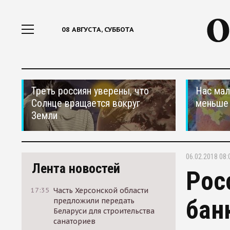
08 АВГУСТА, СУББОТА
Треть россиян уверены, что
Нас мал
Солнце вращается вокруг
меньше
Земли
06.02.2018 08:
Лента новостей
Рос
17:35
Часть Херсонской области
бан
предложили передать
Беларуси для строительства
санаториев