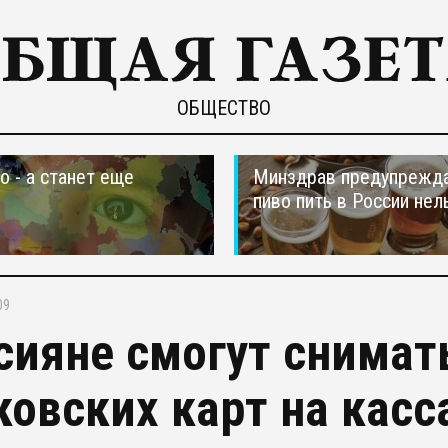
ОБЩЕСТВО
о - а станет еще
Минздрав предупрежда
пиво пить в России нел
09
сияне смогут снимат
ковских карт на касс