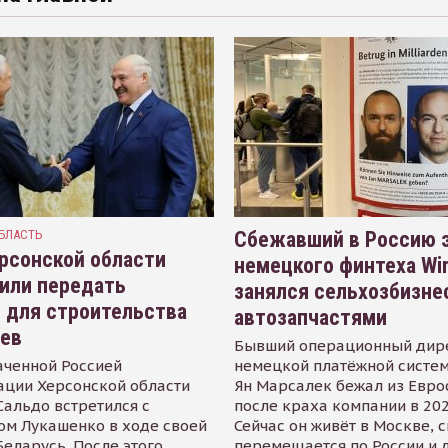
БЛАСТЬ
Сбежавший в Россию э
рсонской области
немецкого финтеха Wi
или передать
занялся сельхозбизне
 для строительства
автозапчастями
иев
Бывший операционный дир
аченной Россией
немецкой платёжной систем
ации Херсонской области
Ян Марсалек бежал из Евр
альдо встретился с
после краха компании в 202
ом Лукашенко в ходе своей
Сейчас он живёт в Москве, 
Беларусь. После этого
перемещается по России и 