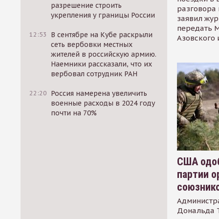
разрешение строить
разговора 
укрепления у границы России
заявил жур
передать М
12:53
В сентябре на Кубе раскрыли
Азовского 
сеть вербовки местных
жителей в российскую армию.
Наемники рассказали, что их
вербовал сотрудник РАН
22:20
Россия намерена увеличить
военные расходы в 2024 году
почти на 70%
США одоб
партии о
союзник
Администр
Дональда 