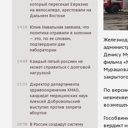
который пересекал Евразию
на велосипеде, арестовали на
Дальнем Востоке
14:16
Юлия Навальная заявила, что
политика отравили в колонии
— это, по ее словам,
Железнод
подтвердили две
администр
лаборатории
Денису Му
фильма «М
14:09
Каждый пятый россиян не
может справиться с долговой
Мурашова
нагрузкой
закрытого
15:33
Директор департамента
По версии
здравоохранения ХМАО,
кандидат медицинских наук
невменяем
Алексей Добровольский
возмещен
выступил против запрета
абортов
Гособвини
20:58
В России создадут систему
вердикт н