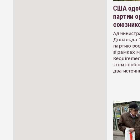
США одоб
партии о
союзник
Администр
Дональда 
партию во
в рамках м
Requirement
этом сообщ
два источн