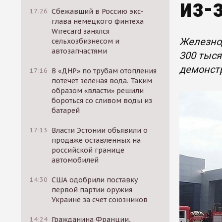
из-
17:26
Сбежавший в Россию экс-
глава немецкого финтеха
Wirecard занялся
Железнод
сельхозбизнесом и
автозапчастями
300 тыся
демонст
17:16
В «ДНР» по трубам отопления
потечет зеленая вода. Таким
образом «власти» решили
бороться со сливом воды из
батарей
17:13
Власти Эстонии объявили о
продаже оставленных на
российской границе
автомобилей
14:30
США одобрили поставку
первой партии оружия
Украине за счет союзников
14:24
Гражданина Франции,