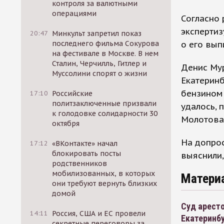
контроля за валютными
операциями
Согласно 
экспертиз
20:47
Минкульт запретил показ
о его вып
последнего фильма Сокурова
на фестивале в Москве. В нем
Сталин, Черчилль, Гитлер и
Денис Мур
Муссолини спорят о жизни
Екатеринб
бензином 
17:10
Российские
политзаключенные призвали
удалось, 
к голодовке солидарности 30
Молотова
октября
На допрос
17:12
«ВКонтакте» начал
блокировать посты
выяснили,
родственников
мобилизованных, в которых
Матери
они требуют вернуть близких
домой
Суд аресто
14:11
Россия, США и ЕС провели
Екатеринб
секретные переговоры за