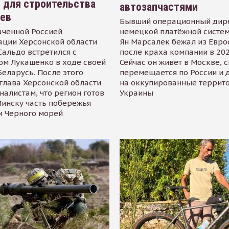
 для строительства
автозапчастями
иев
Бывший операционный дир
аченной Россией
немецкой платёжной систем
ации Херсонской области
Ян Марсалек бежал из Евр
альдо встретился с
после краха компании в 202
ом Лукашенко в ходе своей
Сейчас он живёт в Москве, 
Беларусь. После этого
перемещается по России и 
глава Херсонской области
на оккупированные террит
налистам, что регион готов
Украины
инску часть побережья
и Черного морей