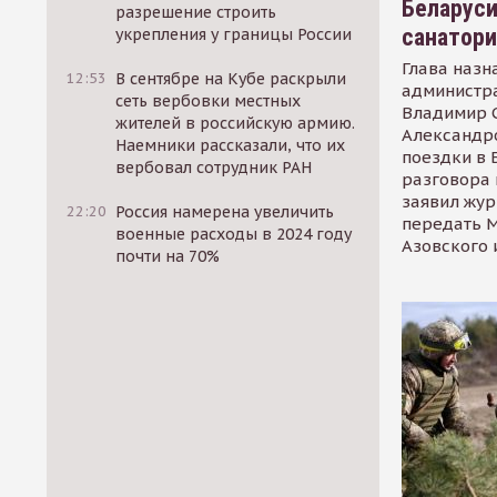
Беларуси
разрешение строить
санатор
укрепления у границы России
Глава назн
12:53
В сентябре на Кубе раскрыли
администр
сеть вербовки местных
Владимир С
жителей в российскую армию.
Александр
Наемники рассказали, что их
поездки в 
вербовал сотрудник РАН
разговора 
заявил жур
22:20
Россия намерена увеличить
передать М
военные расходы в 2024 году
Азовского 
почти на 70%