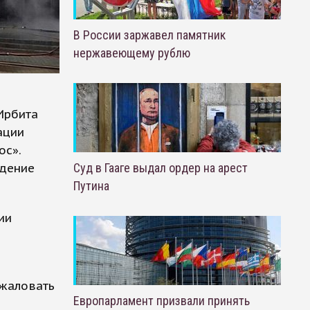
В России заржавел памятник
нержавеющему рублю
Ирбита
ации
ос».
ждение
Суд в Гааге выдал ордер на арест
Путина
ии
бжаловать
Европарламент призвали принять