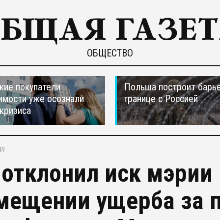
ОБЩЕСТВО
кие покупатели
Польша построит барье
мости уже осознали
границе с Россией
 кризиса
49
 отклонил иск мэрии 
мещении ущерба за 