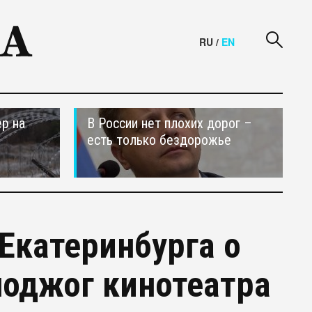
RU
/
EN
р на
В России нет плохих дорог –
есть только бездорожье
Екатеринбурга о
поджог кинотеатра