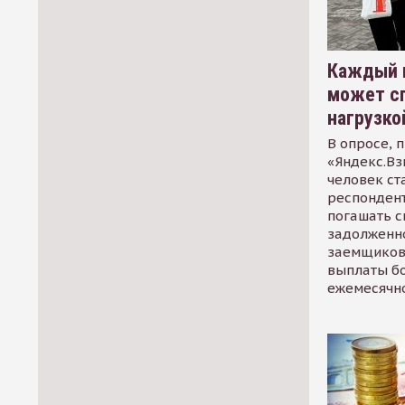
Каждый 
может сп
нагрузко
В опросе, 
«Яндекс.Вз
человек ст
респондент
погашать 
задолженно
заемщиков
выплаты б
ежемесячн