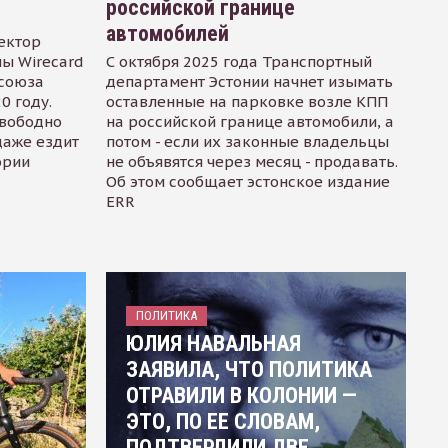
российской границе
автомобилей
ектор
ы Wirecard
С октября 2025 года Транспортный
осоюза
департамент Эстонии начнет изымать
0 году.
оставленные на парковке возле КПП
свободно
на российской границе автомобили, а
даже ездит
потом - если их законные владельцы
ории
не объявятся через месяц - продавать.
Об этом сообщает эстонское издание
ERR
ПОЛИТИКА
ЮЛИЯ НАВАЛЬНАЯ
ЗАЯВИЛА, ЧТО ПОЛИТИКА
ОТРАВИЛИ В КОЛОНИИ —
ЭТО, ПО ЕЕ СЛОВАМ,
ПОДТВЕРДИЛИ ДВЕ