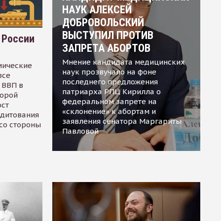
НАУК АЛЕКСЕЙ
ДОБРОВОЛЬСКИЙ
ВЫСТУПИЛ ПРОТИВ
 России
ЗАПРЕТА АБОРТОВ
Мнение кандидата медицинских
мические
наук прозвучало на фоне
все
последнего предложения
 ВВП в
патриарха РПЦ Кирилла о
торой
федеральном запрете на
ост
«склонение» к абортам и
едитования
заявления сенатора Маргариты
 со стороны
Павловой