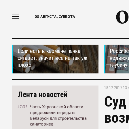
08 АВГУСТА, СУББОТА
Если есть в кармане пачка
Российс
сигарет, значит все не так уж
недвижи
плохо
глубину
18.12.2017 13:
Лента новостей
Суд
17:35
Часть Херсонской области
воз
предложили передать
Беларуси для строительства
санаториев