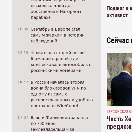
несколько дней до
Поджог в 
обострения в Нагорном
активист
Карабахе
16:09
Сентябрь в Европе стал
самым жарким в истории
Сейчас 
наблюдений
12:39
Чехия стала второй после
Германии страной, где
конфисковали автомобиль с
российскими номерами
18:32
В России началась вторая
волна блокировок VPN по
одному из самых
распространенных и удобных
протоколов WireGuard
ХЕРСОНСКАЯ О
17:07
Власти Финляндии заплатят
Часть Хе
по 750 евро
предлож
землевладельцам за