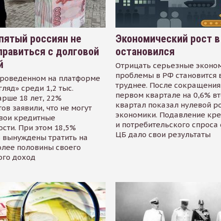
пятый россиян не
Экономический рост в
равиться с долговой
остановился
й
Отрицать серьезные эконо
проблемы в РФ становится 
проведенном на платформе
труднее. После сокращения
гляд» среди 1,2 тыс.
первом квартале на 0,6% в
арше 18 лет, 22%
квартал показал нулевой р
ов заявили, что не могут
экономики. Подавление кр
свои кредитные
и потребительского спроса
сти. При этом 18,5%
ЦБ дало свои результаты
 вынуждены тратить на
олее половины своего
ого доход