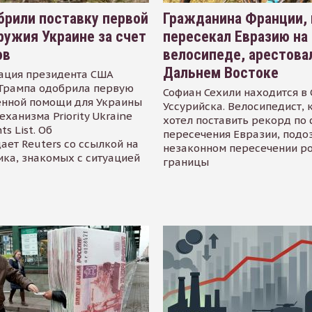
рили поставку первой
Гражданина Франции,
ружия Украине за счет
пересекал Евразию на
ов
велосипеде, арестова
Дальнем Востоке
ация президента США
Трампа одобрила первую
Софиан Сехили находится в
енной помощи для Украины
Уссурийска. Велосипедист,
еханизма Priority Ukraine
хотел поставить рекорд по 
s List. Об
пересечения Евразии, подо
ает Reuters со ссылкой на
незаконном пересечении р
ика, знакомых с ситуацией
границы