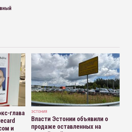
авный
кс-глава
ЭСТОНИЯ
Власти Эстонии объявили о
recard
продаже оставленных на
сом и