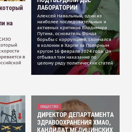
ЛАБОРАТОРИИ
 который
Алексей Навальный, один из
наиболее последовательных и
ли на
активных критиков Владимира
Путина, основатель Фонда
 СИЗО
борьбы с коррупцией, скончался
 который
в колонии в Харпе за Полярным
скорости
кругом 16 февраля 2024 года. Он
зревается в
отбывал там наказание по
оссийской
целому ряду политических статей
ОБЩЕСТВО
ДИРЕКТОР ДЕПАРТАМЕНТА
ЗДРАВООХРАНЕНИЯ ХМАО,
КАНДИДАТ МЕДИЦИНСКИХ