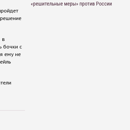
«решительные меры» против России
пройдет
ь решение
 в
ь бочки с
я ему не
тейль
атели