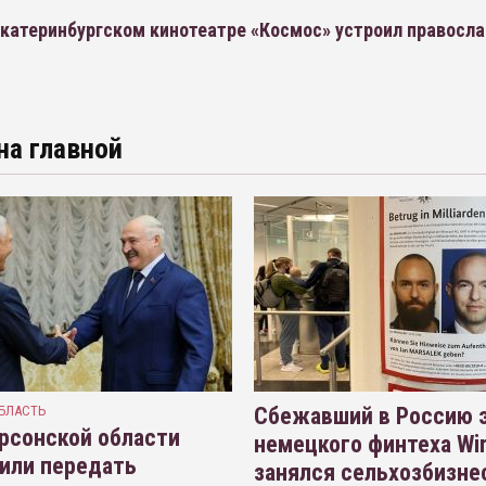
екатеринбургском кинотеатре «Космос» устроил правосл
на главной
БЛАСТЬ
Сбежавший в Россию э
рсонской области
немецкого финтеха Wi
или передать
занялся сельхозбизне