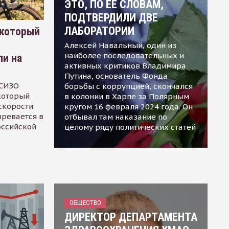
ЭТО, ПО ЕЕ СЛОВАМ,
ПОДТВЕРДИЛИ ДВЕ
ЛАБОРАТОРИИ
 который
Алексей Навальный, один из
наиболее последовательных и
ли на
активных критиков Владимира
Путина, основатель Фонда
 СИЗО
борьбы с коррупцией, скончался
 который
в колонии в Харпе за Полярным
скорости
кругом 16 февраля 2024 года. Он
зревается в
отбывал там наказание по
оссийской
целому ряду политических статей
ОБЩЕСТВО
ДИРЕКТОР ДЕПАРТАМЕНТА