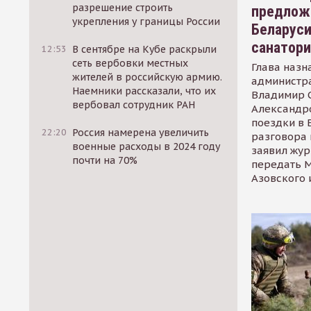
разрешение строить
предлож
укрепления у границы России
Беларуси
санатор
12:53
В сентябре на Кубе раскрыли
сеть вербовки местных
Глава назн
жителей в российскую армию.
администр
Наемники рассказали, что их
Владимир С
вербовал сотрудник РАН
Александр
поездки в 
22:20
Россия намерена увеличить
разговора 
военные расходы в 2024 году
заявил жур
почти на 70%
передать М
Азовского 