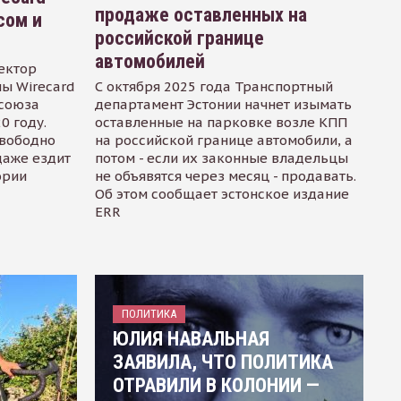
продаже оставленных на
сом и
российской границе
автомобилей
ектор
ы Wirecard
С октября 2025 года Транспортный
осоюза
департамент Эстонии начнет изымать
0 году.
оставленные на парковке возле КПП
свободно
на российской границе автомобили, а
даже ездит
потом - если их законные владельцы
ории
не объявятся через месяц - продавать.
Об этом сообщает эстонское издание
ERR
ПОЛИТИКА
ЮЛИЯ НАВАЛЬНАЯ
ЗАЯВИЛА, ЧТО ПОЛИТИКА
ОТРАВИЛИ В КОЛОНИИ —