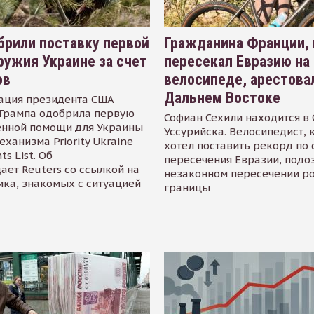
рили поставку первой
Гражданина Франции,
ружия Украине за счет
пересекал Евразию на
ов
велосипеде, арестова
Дальнем Востоке
ация президента США
Трампа одобрила первую
Софиан Сехили находится в
енной помощи для Украины
Уссурийска. Велосипедист,
еханизма Priority Ukraine
хотел поставить рекорд по 
s List. Об
пересечения Евразии, подо
ает Reuters со ссылкой на
незаконном пересечении р
ика, знакомых с ситуацией
границы