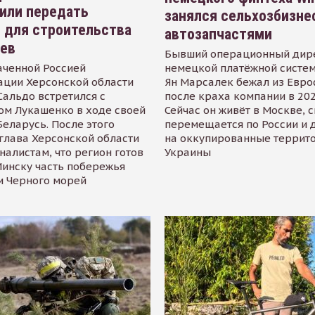
или передать
занялся сельхозбизне
 для строительства
автозапчастями
иев
Бывший операционный дир
аченной Россией
немецкой платёжной систем
ации Херсонской области
Ян Марсалек бежал из Евр
альдо встретился с
после краха компании в 202
ом Лукашенко в ходе своей
Сейчас он живёт в Москве, 
Беларусь. После этого
перемещается по России и 
глава Херсонской области
на оккупированные террит
налистам, что регион готов
Украины
инску часть побережья
и Черного морей