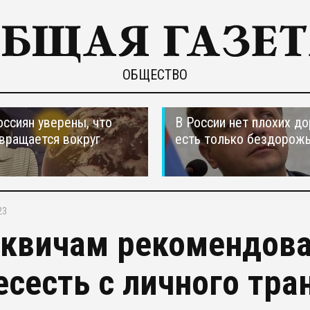
ОБЩЕСТВО
оссиян уверены, что
В России нет плохих до
вращается вокруг
есть только бездорож
23
квичам рекомендова
есесть с личного тра