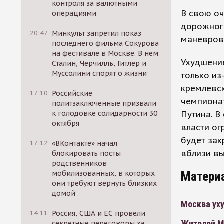
контроля за валютными
В свою о
операциями
дорожног
20:47
Минкульт запретил показ
маневров
последнего фильма Сокурова
на фестивале в Москве. В нем
Ухудшени
Сталин, Черчилль, Гитлер и
Муссолини спорят о жизни
только из
кремлевс
17:10
Российские
чемпионат
политзаключенные призвали
Путина. В
к голодовке солидарности 30
октября
власти ог
будет зак
17:12
«ВКонтакте» начал
вблизи в
блокировать посты
родственников
Матери
мобилизованных, в которых
они требуют вернуть близких
домой
Москва ух
14:11
Россия, США и ЕС провели
Жителей М
секретные переговоры за