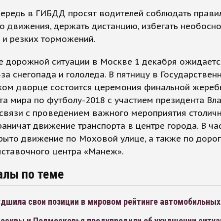
чередь в ГИБДД просят водителей соблюдать прави
о движения, держать дистанцию, избегать необосн
 и резких торможений.
е дорожной ситуации в Москве 1 декабря ожидаетс
-за снегопада и гололеда. В пятницу в Государствен
ком дворце состоится церемония финальной жереб
а мира по футболу-2018 с участием президента Вл
 связи с проведением важного мероприятия столич
раничат движение транспорта в центре города. В час
рыто движение по Моховой улице, а также по доро
ыставочного центра «Манеж».
алы по теме
удшила свои позиции в мировом рейтинге автомобильных
осквы и Подмосковья предупредили об ухудшении ситуа