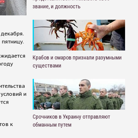
звание, и должность
 декабря.
 пятницу.
ожидается
Крабов и омаров признали разумными
огоду
существами
ительства
 условий и
тся
Срочников в Украину отправляют
тов к
обманным путем