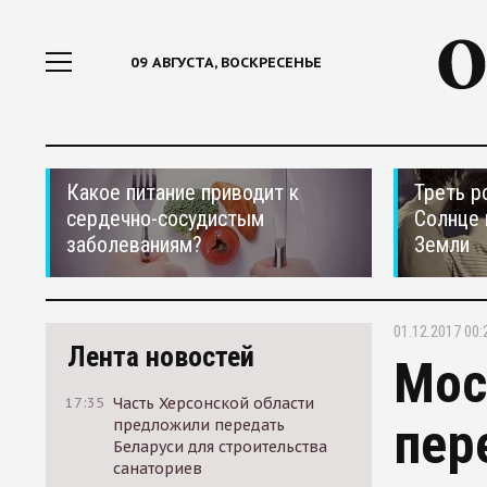
09 АВГУСТА, ВОСКРЕСЕНЬЕ
Какое питание приводит к
Треть р
сердечно-сосудистым
Солнце 
заболеваниям?
Земли
01.12.2017 00:
Лента новостей
Мос
17:35
Часть Херсонской области
пер
предложили передать
Беларуси для строительства
санаториев