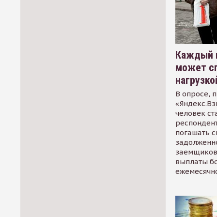
Каждый 
может сп
нагрузко
В опросе, 
«Яндекс.Вз
человек ст
респондент
погашать 
задолженно
заемщиков
выплаты б
ежемесячн