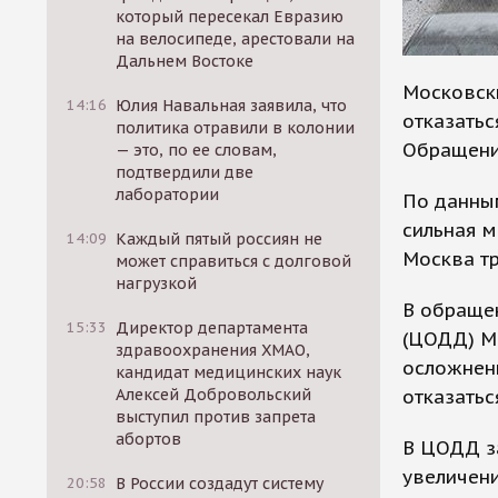
который пересекал Евразию
на велосипеде, арестовали на
Дальнем Востоке
Московски
14:16
Юлия Навальная заявила, что
отказатьс
политика отравили в колонии
Обращени
— это, по ее словам,
подтвердили две
лаборатории
По данным
сильная м
14:09
Каждый пятый россиян не
Москва т
может справиться с долговой
нагрузкой
В обраще
15:33
Директор департамента
(ЦОДД) Мо
здравоохранения ХМАО,
осложнен
кандидат медицинских наук
отказатьс
Алексей Добровольский
выступил против запрета
абортов
В ЦОДД за
увеличени
20:58
В России создадут систему