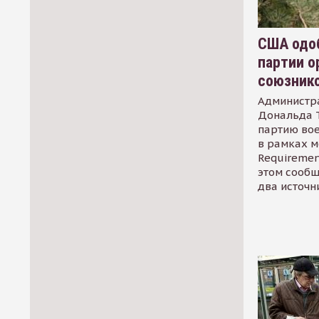
США одоб
партии о
союзник
Администр
Дональда 
партию во
в рамках м
Requirement
этом сообщ
два источн