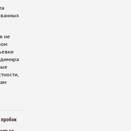
ла
ованных
я не
ном
ьевки
адимира
ные
тности,
гам
 пробок
ции на