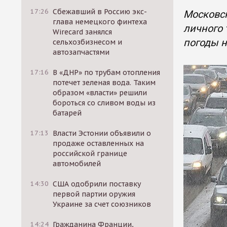
17:26
Сбежавший в Россию экс-
Московск
глава немецкого финтеха
личного 
Wirecard занялся
погоды н
сельхозбизнесом и
автозапчастями
17:16
В «ДНР» по трубам отопления
потечет зеленая вода. Таким
образом «власти» решили
бороться со сливом воды из
батарей
17:13
Власти Эстонии объявили о
продаже оставленных на
российской границе
автомобилей
14:30
США одобрили поставку
первой партии оружия
Украине за счет союзников
14:24
Гражданина Франции,