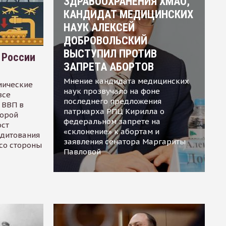
ЗДРАВООХРАНЕНИЯ ХМАО,
КАНДИДАТ МЕДИЦИНСКИХ
НАУК АЛЕКСЕЙ
ДОБРОВОЛЬСКИЙ
ВЫСТУПИЛ ПРОТИВ
 России
ЗАПРЕТА АБОРТОВ
Мнение кандидата медицинских
мические
наук прозвучало на фоне
все
последнего предложения
 ВВП в
патриарха РПЦ Кирилла о
торой
федеральном запрете на
ост
«склонение» к абортам и
едитования
заявления сенатора Маргариты
 со стороны
Павловой