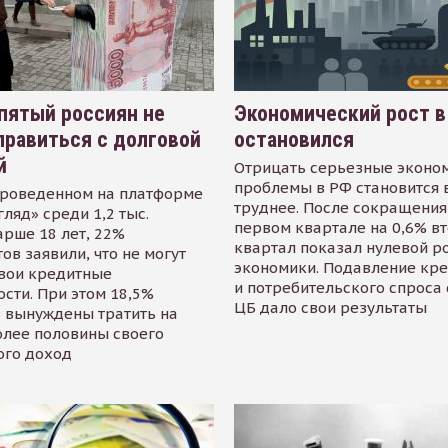
пятый россиян не
Экономический рост в
равиться с долговой
остановился
й
Отрицать серьезные эконо
проблемы в РФ становится 
проведенном на платформе
труднее. После сокращения
гляд» среди 1,2 тыс.
первом квартале на 0,6% в
арше 18 лет, 22%
квартал показал нулевой р
ов заявили, что не могут
экономики. Подавление кр
свои кредитные
и потребительского спроса
сти. При этом 18,5%
ЦБ дало свои результаты
 вынуждены тратить на
олее половины своего
ого доход