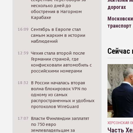
несколько дней до
дорогах
обострения в Нагорном
Карабахе
Московски
транспорт
16:09
Сентябрь в Европе стал
самым жарким в истории
наблюдений
Сейчас 
12:39
Чехия стала второй после
Германии страной, где
конфисковали автомобиль с
российскими номерами
18:32
В России началась вторая
волна блокировок VPN по
одному из самых
распространенных и удобных
протоколов WireGuard
17:07
Власти Финляндии заплатят
ХЕРСОНСКАЯ О
по 750 евро
Часть Хе
землевладельцам за