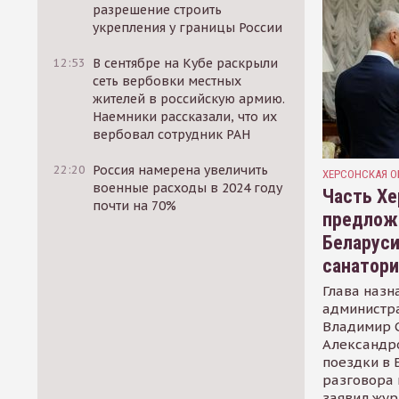
разрешение строить
укрепления у границы России
12:53
В сентябре на Кубе раскрыли
сеть вербовки местных
жителей в российскую армию.
Наемники рассказали, что их
вербовал сотрудник РАН
22:20
Россия намерена увеличить
ХЕРСОНСКАЯ О
военные расходы в 2024 году
Часть Хе
почти на 70%
предлож
Беларуси
санатор
Глава назн
администр
Владимир С
Александр
поездки в 
разговора 
заявил жур