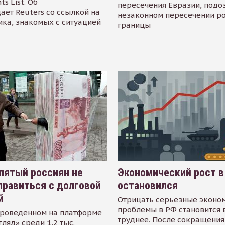
s List. Об
пересечения Евразии, подо
ает Reuters со ссылкой на
незаконном пересечении р
ика, знакомых с ситуацией
границы
пятый россиян не
Экономический рост в
равиться с долговой
остановился
й
Отрицать серьезные эконо
проблемы в РФ становится 
проведенном на платформе
труднее. После сокращения
гляд» среди 1,2 тыс.