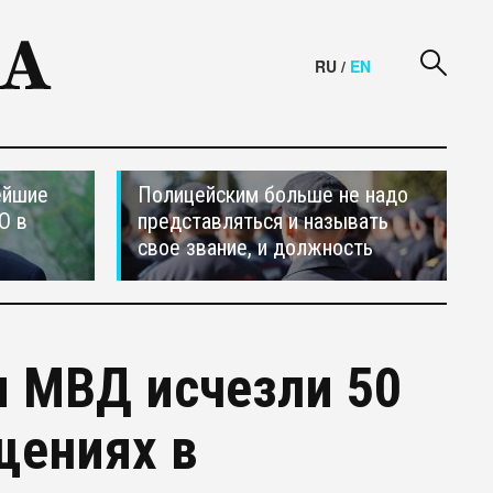
RU
/
EN
ейшие
Полицейским больше не надо
О в
представляться и называть
свое звание, и должность
я МВД исчезли 50
щениях в