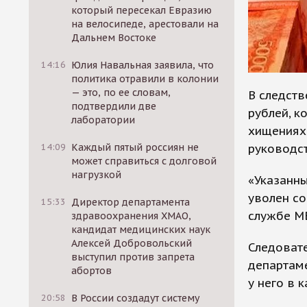
который пересекал Евразию
на велосипеде, арестовали на
Дальнем Востоке
14:16
Юлия Навальная заявила, что
политика отравили в колонии
— это, по ее словам,
В следств
подтвердили две
рублей, к
лаборатории
хищениях 
руководст
14:09
Каждый пятый россиян не
может справиться с долговой
нагрузкой
«Указанн
уволен со
15:33
Директор департамента
службе М
здравоохранения ХМАО,
кандидат медицинских наук
Алексей Добровольский
Следоват
выступил против запрета
департаме
абортов
у него в 
20:58
В России создадут систему