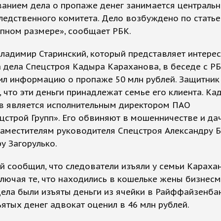
ванием дела о пропаже денег занимается централь
ледственного комитета. Дело возбуждено по стать
пном размере», сообщает РБК.
ладимир Старинский, который представляет интере
 дела Спецстроя Кадыра Караханова, в беседе с Р
ил информацию о пропаже 50 млн рублей. Защитник
, что эти деньги принадлежат семье его клиента. Ка
в является исполнительным директором ПАО
строй Групп». Его обвиняют в мошенничестве и да
аместителям руководителя Спецстроя Александру Б
у Загорулько.
й сообщил, что следователи изъяли у семьи Караха
ключая те, что находились в кошельке жены бизнесм
ела были изъяты деньги из ячейки в Райффайзенбан
ятых денег адвокат оценил в 46 млн рублей.