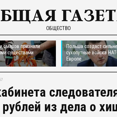
ОБЩЕСТВО
и омаров признали
Польша создаст сильн
ыми существами
сухопутные войска НАТ
Европе
57
кабинета следовател
 рублей из дела о хи