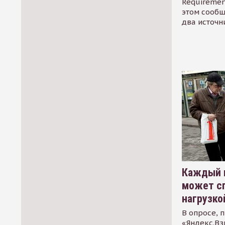
Requirement
этом сообщ
два источн
Каждый 
может сп
нагрузко
В опросе, 
«Яндекс.Вз