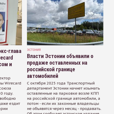
кс-глава
ЭСТОНИЯ
Власти Эстонии объявили о
recard
продаже оставленных на
сом и
российской границе
автомобилей
ектор
ы Wirecard
С октября 2025 года Транспортный
осоюза
департамент Эстонии начнет изымать
0 году.
оставленные на парковке возле КПП
свободно
на российской границе автомобили, а
даже ездит
потом - если их законные владельцы
ории
не объявятся через месяц - продавать.
Об этом сообщает эстонское издание