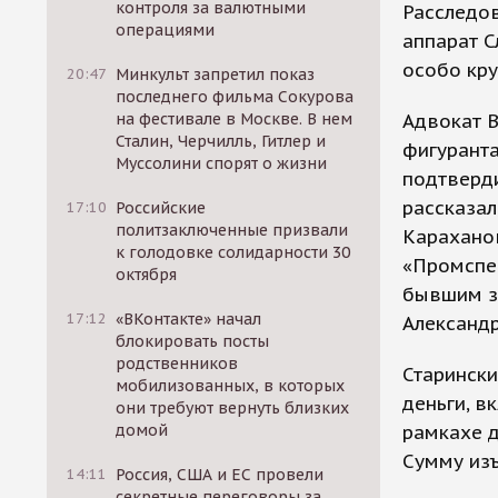
контроля за валютными
Расследо
операциями
аппарат С
особо кру
20:47
Минкульт запретил показ
последнего фильма Сокурова
Адвокат В
на фестивале в Москве. В нем
Сталин, Черчилль, Гитлер и
фигуранта
Муссолини спорят о жизни
подтверд
рассказал
17:10
Российские
политзаключенные призвали
Карахано
к голодовке солидарности 30
«Промспец
октября
бывшим з
17:12
«ВКонтакте» начал
Александр
блокировать посты
родственников
Старински
мобилизованных, в которых
деньги, в
они требуют вернуть близких
рамкахе д
домой
Сумму изъ
14:11
Россия, США и ЕС провели
секретные переговоры за