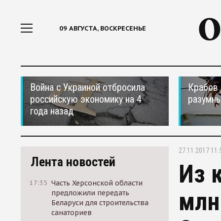
09 АВГУСТА, ВОСКРЕСЕНЬЕ
Война с Украиной отбросила
Крабов 
российскую экономику на 4
разумн
года назад
27.11.2017 11:
Лента новостей
Из 
17:35
Часть Херсонской области
млн
предложили передать
Беларуси для строительства
санаториев