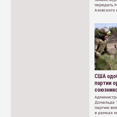
передать М
Азовского 
США одоб
партии о
союзник
Администр
Дональда 
партию во
в рамках м