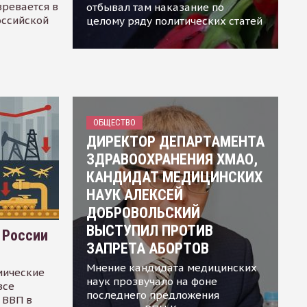
зревается в
отбывал там наказание по
оссийской
целому ряду политических статей
ОБЩЕСТВО
ДИРЕКТОР ДЕПАРТАМЕНТА
ЗДРАВООХРАНЕНИЯ ХМАО,
КАНДИДАТ МЕДИЦИНСКИХ
НАУК АЛЕКСЕЙ
ДОБРОВОЛЬСКИЙ
ВЫСТУПИЛ ПРОТИВ
 России
ЗАПРЕТА АБОРТОВ
Мнение кандидата медицинских
мические
наук прозвучало на фоне
все
последнего предложения
 ВВП в