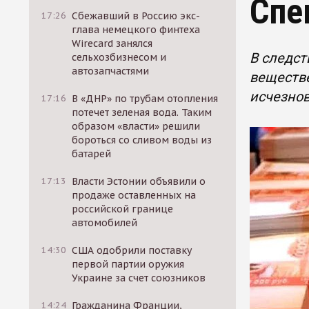
Спе
17:26
Сбежавший в Россию экс-
глава немецкого финтеха
Wirecard занялся
В следст
сельхозбизнесом и
автозапчастями
веществе
исчезнов
17:16
В «ДНР» по трубам отопления
потечет зеленая вода. Таким
образом «власти» решили
бороться со сливом воды из
батарей
17:13
Власти Эстонии объявили о
продаже оставленных на
российской границе
автомобилей
14:30
США одобрили поставку
первой партии оружия
Украине за счет союзников
14:24
Гражданина Франции,