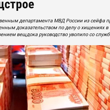
цстрое
венным департамента МВД России из сейфа пр
нным доказательством по делу о хищениях в С
ением вещдока руководство уволило со служб