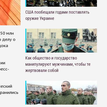
США пообещали годами поставлять
оружие Украине
 50 млн
 делу о
дока
Как общество и государство
сии
манипулируют мужчинами, чтобы те
ресс-
жертвовали собой
ческий
хранились