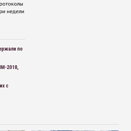
протоколы
ри недели
ержали по
ЧМ-2018,
их с