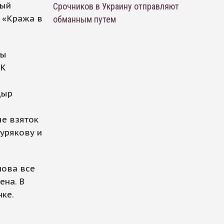
ный
Срочников в Украину отправляют
е «Кража в
обманным путем
сы
БК
дыр
че взяток
урякову и
нова все
ена. В
ке.