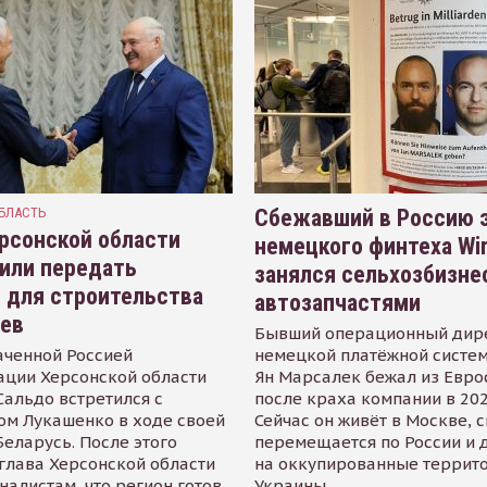
БЛАСТЬ
Сбежавший в Россию э
рсонской области
немецкого финтеха Wi
или передать
занялся сельхозбизне
 для строительства
автозапчастями
иев
Бывший операционный дир
аченной Россией
немецкой платёжной систем
ации Херсонской области
Ян Марсалек бежал из Евр
альдо встретился с
после краха компании в 202
ом Лукашенко в ходе своей
Сейчас он живёт в Москве, 
Беларусь. После этого
перемещается по России и 
глава Херсонской области
на оккупированные террит
налистам, что регион готов
Украины