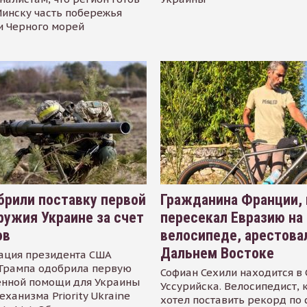
инску часть побережья
и Черного морей
рили поставку первой
Гражданина Франции,
ружия Украине за счет
пересекал Евразию на
ов
велосипеде, арестова
Дальнем Востоке
ация президента США
Трампа одобрила первую
Софиан Сехили находится в
енной помощи для Украины
Уссурийска. Велосипедист,
еханизма Priority Ukraine
хотел поставить рекорд по 