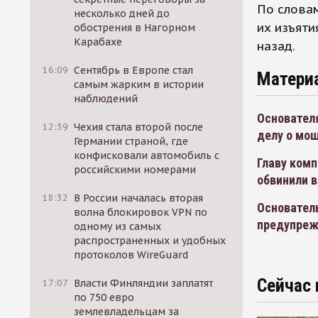
По словам
несколько дней до
их изъяти
обострения в Нагорном
Карабахе
назад.
16:09
Сентябрь в Европе стал
Матери
самым жарким в истории
наблюдений
Основател
12:39
Чехия стала второй после
делу о мо
Германии страной, где
конфисковали автомобиль с
Главу комп
российскими номерами
обвинили в
18:32
В России началась вторая
Основатель
волна блокировок VPN по
предупрежд
одному из самых
распространенных и удобных
протоколов WireGuard
Сейчас 
17:07
Власти Финляндии заплатят
по 750 евро
землевладельцам за