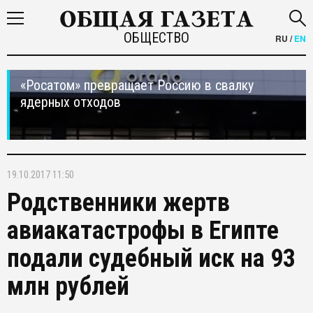
ОБЩЕСТВО
RU
/
EN
«Росатом» превращает Россию в свалку
ядерных отходов
19.10.2017 11:50
Родственники жертв
авиакатастрофы в Египте
подали судебный иск на 93
млн рублей