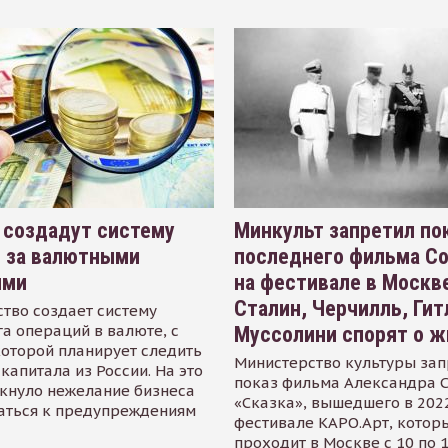
 создадут систему
Минкульт запретил по
я за валютными
последнего фильма С
ями
на фестивале в Москве
Сталин, Черчилль, Гит
тво создает систему
а операций в валюте, с
Муссолини спорят о ж
оторой планирует следить
Министерство культуры зап
капитала из России. На это
показ фильма Александра 
кнуло нежелание бизнеса
«Сказка», вышедшего в 2022
аться к предупреждениям
фестивале КАРО.Арт, котор
проходит в Москве с 10 по 