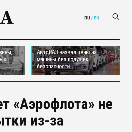
RU
/
EN
зины,
АвтоВАЗ назвал цены на
тых
машины без подушек
безопасности
т «Аэрофлота» не
ытки из-за