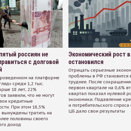
пятый россиян не
Экономический рост в
равиться с долговой
остановился
й
Отрицать серьезные эконо
проблемы в РФ становится 
проведенном на платформе
труднее. После сокращения
гляд» среди 1,2 тыс.
первом квартале на 0,6% в
арше 18 лет, 22%
квартал показал нулевой р
ов заявили, что не могут
экономики. Подавление кр
свои кредитные
и потребительского спроса
сти. При этом 18,5%
ЦБ дало свои результаты
 вынуждены тратить на
олее половины своего
ого доход