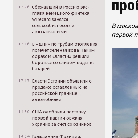
про
17:26
Сбежавший в Россию экс-
глава немецкого финтеха
Wirecard занялся
В москов
сельхозбизнесом и
автозапчастями
первой п
17:16
В «ДНР» по трубам отопления
потечет зеленая вода. Таким
образом «власти» решили
бороться со сливом воды из
батарей
17:13
Власти Эстонии объявили о
продаже оставленных на
российской границе
автомобилей
14:30
США одобрили поставку
первой партии оружия
Украине за счет союзников
14:24
Гражданина Франции,