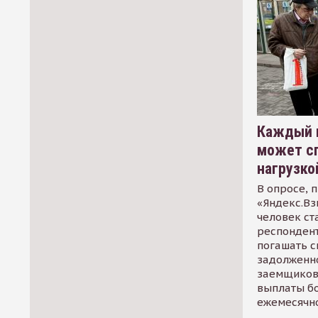
Каждый 
может сп
нагрузко
В опросе, 
«Яндекс.Вз
человек ст
респондент
погашать 
задолженно
заемщиков
выплаты б
ежемесячн