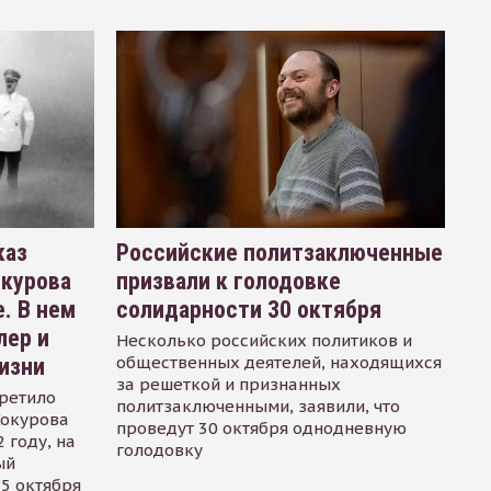
каз
Российские политзаключенные
окурова
призвали к голодовке
. В нем
солидарности 30 октября
лер и
Несколько российских политиков и
общественных деятелей, находящихся
изни
за решеткой и признанных
ретило
политзаключенными, заявили, что
Сокурова
проведут 30 октября однодневную
 году, на
голодовку
ый
15 октября