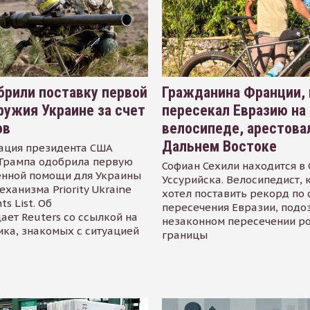
рили поставку первой
Гражданина Франции,
ружия Украине за счет
пересекал Евразию на
ов
велосипеде, арестова
Дальнем Востоке
ация президента США
Трампа одобрила первую
Софиан Сехили находится в
енной помощи для Украины
Уссурийска. Велосипедист,
еханизма Priority Ukraine
хотел поставить рекорд по 
s List. Об
пересечения Евразии, подо
ает Reuters со ссылкой на
незаконном пересечении р
ика, знакомых с ситуацией
границы