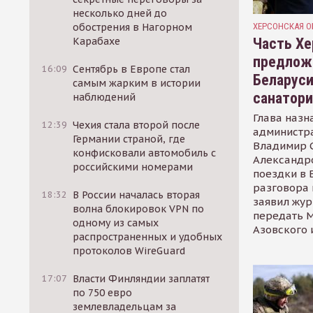
несколько дней до
ХЕРСОНСКАЯ О
обострения в Нагорном
Часть Хе
Карабахе
предлож
16:09
Сентябрь в Европе стал
Беларуси
самым жарким в истории
санатор
наблюдений
Глава назн
12:39
Чехия стала второй после
администр
Германии страной, где
Владимир С
конфисковали автомобиль с
Александр
российскими номерами
поездки в 
разговора 
18:32
В России началась вторая
заявил жур
волна блокировок VPN по
передать М
одному из самых
Азовского 
распространенных и удобных
протоколов WireGuard
17:07
Власти Финляндии заплатят
по 750 евро
землевладельцам за