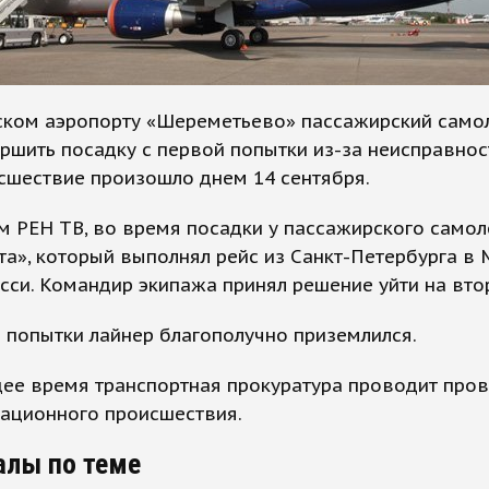
ском аэропорту «Шереметьево» пассажирский самол
ршить посадку с первой попытки из-за неисправнос
сшествие произошло днем 14 сентября.
 РЕН ТВ, во время посадки у пассажирского самол
а», который выполнял рейс из Санкт-Петербурга в 
си. Командир экипажа принял решение уйти на втор
 попытки лайнер благополучно приземлился.
ее время транспортная прокуратура проводит пров
иационного происшествия.
алы по теме