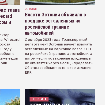
кс-глава
ЭСТОНИЯ
Власти Эстонии объявили о
recard
продаже оставленных на
сом и
российской границе
автомобилей
ектор
ы Wirecard
С октября 2025 года Транспортный
осоюза
департамент Эстонии начнет изымать
0 году.
оставленные на парковке возле КПП
свободно
на российской границе автомобили, а
даже ездит
потом - если их законные владельцы
ории
не объявятся через месяц - продавать.
Об этом сообщает эстонское издание
ERR
ПОЛИТИКА