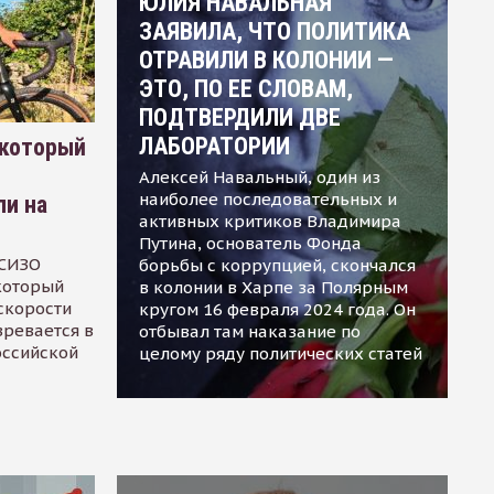
ЮЛИЯ НАВАЛЬНАЯ
ЗАЯВИЛА, ЧТО ПОЛИТИКА
ОТРАВИЛИ В КОЛОНИИ —
ЭТО, ПО ЕЕ СЛОВАМ,
ПОДТВЕРДИЛИ ДВЕ
ЛАБОРАТОРИИ
 который
Алексей Навальный, один из
наиболее последовательных и
ли на
активных критиков Владимира
Путина, основатель Фонда
 СИЗО
борьбы с коррупцией, скончался
 который
в колонии в Харпе за Полярным
скорости
кругом 16 февраля 2024 года. Он
зревается в
отбывал там наказание по
оссийской
целому ряду политических статей