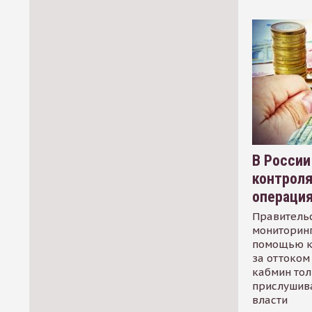
В России
контрол
операци
Правительс
мониторинг
помощью к
за оттоком 
кабмин тол
прислушив
власти