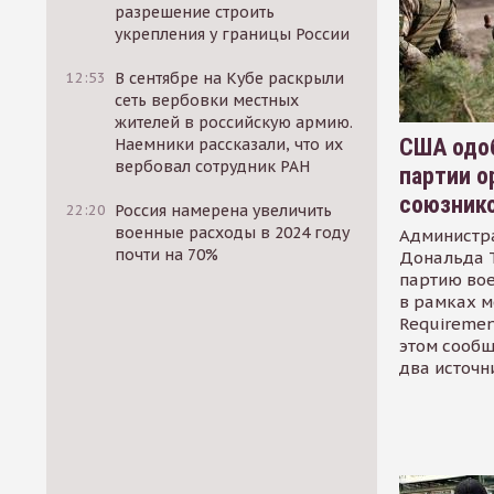
разрешение строить
укрепления у границы России
12:53
В сентябре на Кубе раскрыли
сеть вербовки местных
жителей в российскую армию.
США одоб
Наемники рассказали, что их
вербовал сотрудник РАН
партии о
союзник
22:20
Россия намерена увеличить
военные расходы в 2024 году
Администр
почти на 70%
Дональда 
партию во
в рамках м
Requirement
этом сообщ
два источн