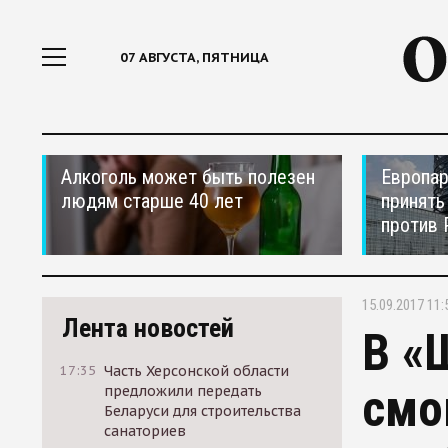
07 АВГУСТА, ПЯТНИЦА
Алкоголь может быть полезен
Европар
людям старше 40 лет
принять
против 
15.09.2017 11:
Лента новостей
В «
17:35
Часть Херсонской области
смо
предложили передать
Беларуси для строительства
санаториев