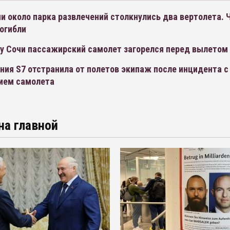
и около парка развлечений столкнулись два вертолета.
огибли
ту Сочи пассажирский самолет загорелся перед вылетом
ия S7 отстранила от полетов экипаж после инцидента с
ием самолета
на главной