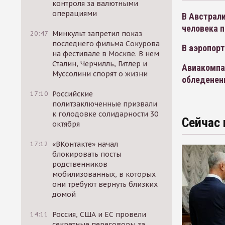
контроля за валютными
операциями
В Австрали
человека п
20:47
Минкульт запретил показ
последнего фильма Сокурова
В аэропор
на фестивале в Москве. В нем
Сталин, Черчилль, Гитлер и
Авиакомпан
Муссолини спорят о жизни
обледенен
17:10
Российские
политзаключенные призвали
к голодовке солидарности 30
Сейчас 
октября
17:12
«ВКонтакте» начал
блокировать посты
родственников
мобилизованных, в которых
они требуют вернуть близких
домой
14:11
Россия, США и ЕС провели
секретные переговоры за