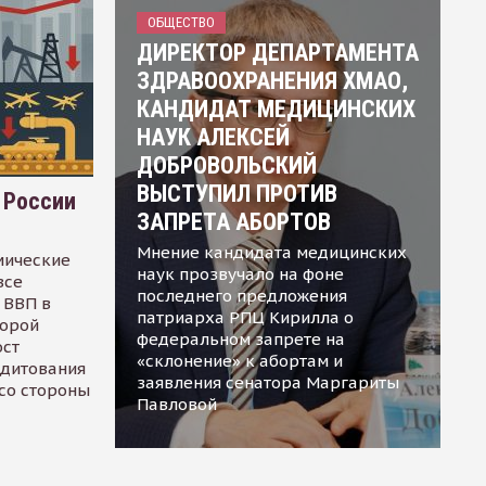
ОБЩЕСТВО
ДИРЕКТОР ДЕПАРТАМЕНТА
ЗДРАВООХРАНЕНИЯ ХМАО,
КАНДИДАТ МЕДИЦИНСКИХ
НАУК АЛЕКСЕЙ
ДОБРОВОЛЬСКИЙ
ВЫСТУПИЛ ПРОТИВ
 России
ЗАПРЕТА АБОРТОВ
Мнение кандидата медицинских
мические
наук прозвучало на фоне
все
последнего предложения
 ВВП в
патриарха РПЦ Кирилла о
торой
федеральном запрете на
ост
«склонение» к абортам и
едитования
заявления сенатора Маргариты
 со стороны
Павловой