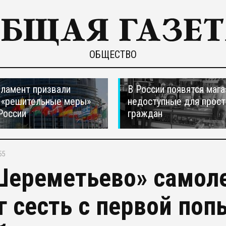
ОБЩЕСТВО
ламент призвали
В России появятся мага
 «решительные меры»
недоступные для прос
России
граждан
55
Шереметьево» самоле
г сесть с первой поп