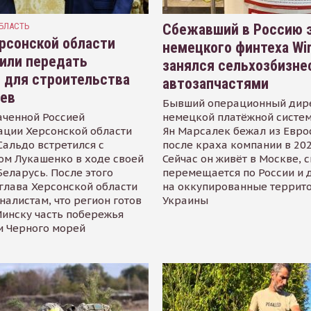
БЛАСТЬ
Сбежавший в Россию э
рсонской области
немецкого финтеха Wi
или передать
занялся сельхозбизне
 для строительства
автозапчастями
иев
Бывший операционный дир
аченной Россией
немецкой платёжной систем
ации Херсонской области
Ян Марсалек бежал из Евр
альдо встретился с
после краха компании в 202
ом Лукашенко в ходе своей
Сейчас он живёт в Москве, 
Беларусь. После этого
перемещается по России и 
глава Херсонской области
на оккупированные террит
налистам, что регион готов
Украины
инску часть побережья
и Черного морей