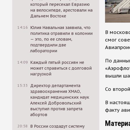
который пересекал Евразию
на велосипеде, арестовали на
Дальнем Востоке
14:16
Юлия Навальная заявила, что
В москов
политика отравили в колонии
смог сове
— это, по ее словам,
подтвердили две
Авиапрои
лаборатории
По данным
14:09
Каждый пятый россиян не
«Аэрофлот
может справиться с долговой
нагрузкой
вышли шас
15:33
Директор департамента
Со второй
здравоохранения ХМАО,
кандидат медицинских наук
В настоящ
Алексей Добровольский
выступил против запрета
факту ав
абортов
Матери
20:58
В России создадут систему