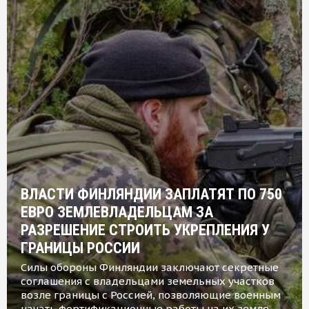
ВЛАСТИ ФИНЛЯНДИИ ЗАПЛАТЯТ ПО 750
ЕВРО ЗЕМЛЕВЛАДЕЛЬЦАМ ЗА
РАЗРЕШЕНИЕ СТРОИТЬ УКРЕПЛЕНИЯ У
ГРАНИЦЫ РОССИИ
Силы обороны Финляндии заключают секретные
соглашения с владельцами земельных участков
возле границы с Россией, позволяющие военным
начать фортификационные работы на их земле