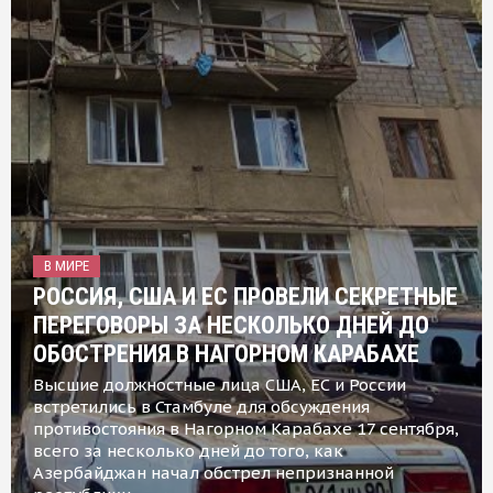
В МИРЕ
РОССИЯ, США И ЕС ПРОВЕЛИ СЕКРЕТНЫЕ
ПЕРЕГОВОРЫ ЗА НЕСКОЛЬКО ДНЕЙ ДО
ОБОСТРЕНИЯ В НАГОРНОМ КАРАБАХЕ
Высшие должностные лица США, ЕС и России
встретились в Стамбуле для обсуждения
противостояния в Нагорном Карабахе 17 сентября,
всего за несколько дней до того, как
Азербайджан начал обстрел непризнанной