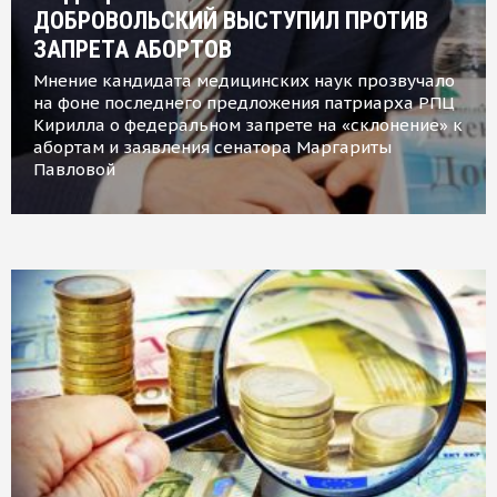
ДОБРОВОЛЬСКИЙ ВЫСТУПИЛ ПРОТИВ
ЗАПРЕТА АБОРТОВ
Мнение кандидата медицинских наук прозвучало
на фоне последнего предложения патриарха РПЦ
Кирилла о федеральном запрете на «склонение» к
абортам и заявления сенатора Маргариты
Павловой