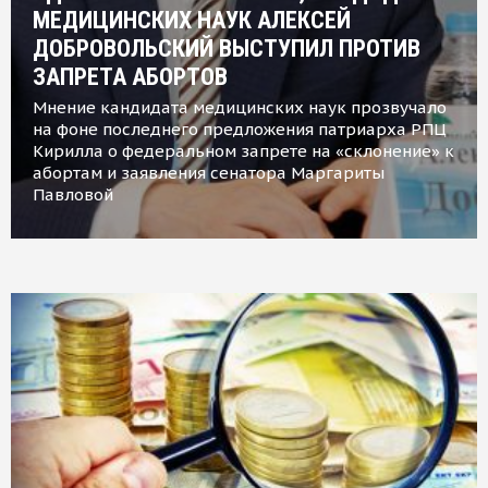
МЕДИЦИНСКИХ НАУК АЛЕКСЕЙ
ДОБРОВОЛЬСКИЙ ВЫСТУПИЛ ПРОТИВ
ЗАПРЕТА АБОРТОВ
Мнение кандидата медицинских наук прозвучало
на фоне последнего предложения патриарха РПЦ
Кирилла о федеральном запрете на «склонение» к
абортам и заявления сенатора Маргариты
Павловой