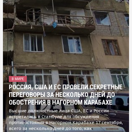
В МИРЕ
РОССИЯ, США И ЕС ПРОВЕЛИ СЕКРЕТНЫЕ
ПЕРЕГОВОРЫ ЗА НЕСКОЛЬКО ДНЕЙ ДО
ОБОСТРЕНИЯ В НАГОРНОМ КАРАБАХЕ
Высшие должностные лица США, ЕС и России
встретились в Стамбуле для обсуждения
противостояния в Нагорном Карабахе 17 сентября,
всего за несколько дней до того, как