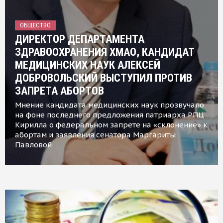
ОБЩЕСТВО
ДИРЕКТОР ДЕПАРТАМЕНТА
ЗДРАВООХРАНЕНИЯ ХМАО, КАНДИДАТ
МЕДИЦИНСКИХ НАУК АЛЕКСЕЙ
ДОБРОВОЛЬСКИЙ ВЫСТУПИЛ ПРОТИВ
ЗАПРЕТА АБОРТОВ
Мнение кандидата медицинских наук прозвучало
на фоне последнего предложения патриарха РПЦ
Кирилла о федеральном запрете на «склонение» к
абортам и заявления сенатора Маргариты
Павловой