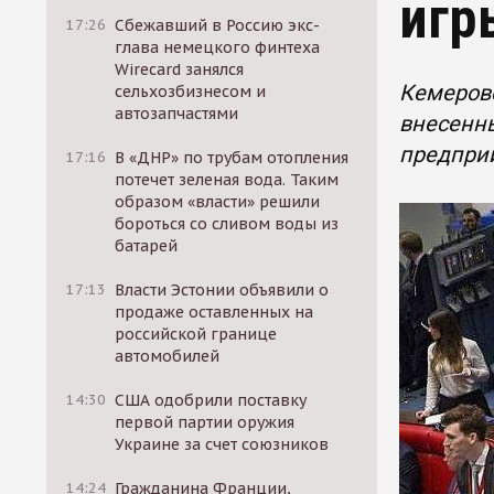
игр
17:26
Сбежавший в Россию экс-
глава немецкого финтеха
Wirecard занялся
Кемеровс
сельхозбизнесом и
автозапчастями
внесенны
предприи
17:16
В «ДНР» по трубам отопления
потечет зеленая вода. Таким
образом «власти» решили
бороться со сливом воды из
батарей
17:13
Власти Эстонии объявили о
продаже оставленных на
российской границе
автомобилей
14:30
США одобрили поставку
первой партии оружия
Украине за счет союзников
14:24
Гражданина Франции,