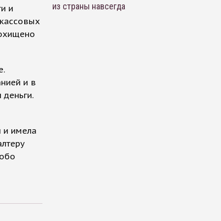
из страны навсегда
и и
 кассовых
похищено
е.
нией и в
 деньги.
 и имела
алтеру
собо