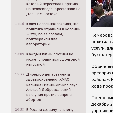
который пересекал Евразию
на велосипеде, арестовали на
Дальнем Востоке
14:16
Юлия Навальная заявила, что
политика отравили в колонии
— это, по ее словам,
Кемеровс
подтвердили две
похитила 
лаборатории
услуги, д
бухгалтер
14:09
Каждый пятый россиян не
может справиться с долговой
нагрузкой
Обвиняем
предприя
15:33
Директор департамента
района».
здравоохранения ХМАО,
кандидат медицинских наук
ходе прок
Алексей Добровольский
выступил против запрета
По данным
абортов
декабрь 
20:58
В России создадут систему
управлени