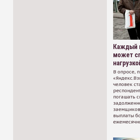
Каждый 
может сп
нагрузко
В опросе, 
«Яндекс.Вз
человек ст
респондент
погашать 
задолженно
заемщиков
выплаты б
ежемесячн