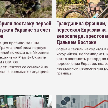
рили поставку первой
Гражданина Франции,
ружия Украине за счет
пересекал Евразию на
ов
велосипеде, арестова
Дальнем Востоке
ация президента США
Трампа одобрила первую
Софиан Сехили находится в
енной помощи для Украины
Уссурийска. Велосипедист,
еханизма Priority Ukraine
хотел поставить рекорд по 
s List. Об
пересечения Евразии, подо
ает Reuters со ссылкой на
незаконном пересечении р
ика, знакомых с ситуацией
границы