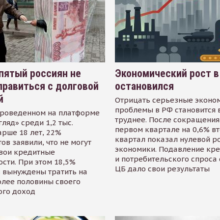
пятый россиян не
Экономический рост в
равиться с долговой
остановился
й
Отрицать серьезные эконо
проблемы в РФ становится 
проведенном на платформе
труднее. После сокращения
гляд» среди 1,2 тыс.
первом квартале на 0,6% в
арше 18 лет, 22%
квартал показал нулевой р
ов заявили, что не могут
экономики. Подавление кр
свои кредитные
и потребительского спроса
сти. При этом 18,5%
ЦБ дало свои результаты
 вынуждены тратить на
олее половины своего
ого доход