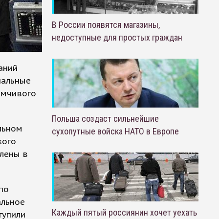
В России появятся магазины,
недоступные для простых граждан
аний
нальные
имчивого
Польша создаст сильнейшие
льном
сухопутные войска НАТО в Европе
кого
лены в
по
альное
Каждый пятый россиянин хочет уехать
тупили