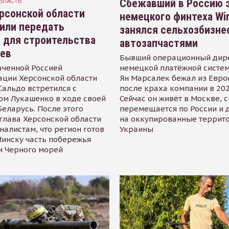
БЛАСТЬ
Сбежавший в Россию э
рсонской области
немецкого финтеха Wi
или передать
занялся сельхозбизне
 для строительства
автозапчастями
иев
Бывший операционный дир
аченной Россией
немецкой платёжной систем
ации Херсонской области
Ян Марсалек бежал из Евр
альдо встретился с
после краха компании в 202
ом Лукашенко в ходе своей
Сейчас он живёт в Москве, 
Беларусь. После этого
перемещается по России и 
глава Херсонской области
на оккупированные террит
налистам, что регион готов
Украины
инску часть побережья
и Черного морей