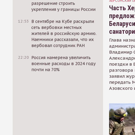
ХЕРСОНСКАЯ О
разрешение строить
Часть Хе
укрепления у границы России
предлож
12:53
В сентябре на Кубе раскрыли
Беларуси
сеть вербовки местных
санатор
жителей в российскую армию.
Наемники рассказали, что их
Глава назн
вербовал сотрудник РАН
администр
Владимир С
22:20
Россия намерена увеличить
Александр
военные расходы в 2024 году
поездки в 
почти на 70%
разговора 
заявил жур
передать М
Азовского 