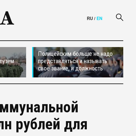
RU
/
EN
Полицейским больше не надо
путем
представляться и называть
свое звание, и должность
оммунальной
лн рублей для