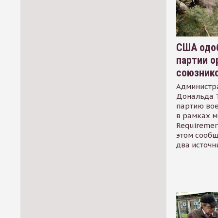
США одоб
партии о
союзник
Администр
Дональда 
партию во
в рамках м
Requirement
этом сообщ
два источн