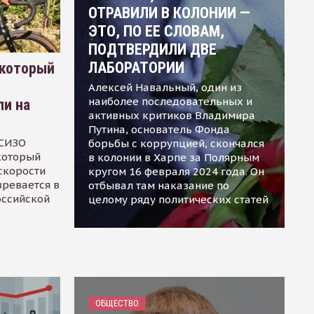
ОТРАВИЛИ В КОЛОНИИ —
ЭТО, ПО ЕЕ СЛОВАМ,
ПОДТВЕРДИЛИ ДВЕ
ЛАБОРАТОРИИ
 который
Алексей Навальный, один из
наиболее последовательных и
ли на
активных критиков Владимира
Путина, основатель Фонда
 СИЗО
борьбы с коррупцией, скончался
 который
в колонии в Харпе за Полярным
скорости
кругом 16 февраля 2024 года. Он
зревается в
отбывал там наказание по
оссийской
целому ряду политических статей
ОБЩЕСТВО