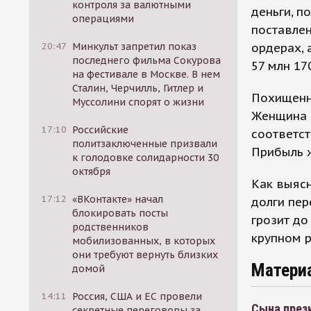
контроля за валютными
деньги, п
операциями
поставлен
ордерах, 
20:47
Минкульт запретил показ
последнего фильма Сокурова
57 млн 17
на фестивале в Москве. В нем
Сталин, Черчилль, Гитлер и
Похищенны
Муссолини спорят о жизни
Женщина 
17:10
Российские
соответст
политзаключенные призвали
Прибыль ж
к голодовке солидарности 30
октября
Как выяс
17:12
«ВКонтакте» начал
долги пе
блокировать посты
грозит до
родственников
крупном 
мобилизованных, в которых
они требуют вернуть близких
Матери
домой
14:11
Россия, США и ЕС провели
Сына през
секретные переговоры за