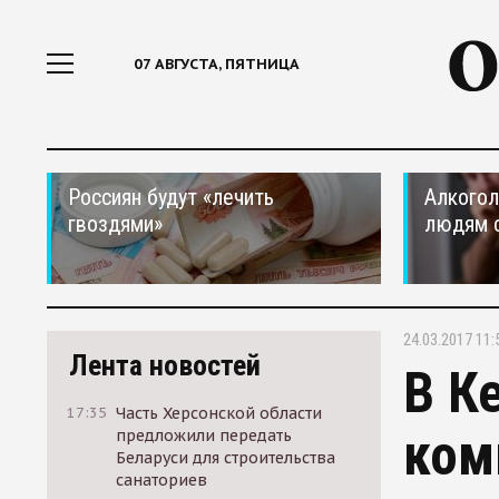
07 АВГУСТА, ПЯТНИЦА
Россиян будут «лечить
Алкогол
гвоздями»
людям 
24.03.2017 11:
Лента новостей
В К
17:35
Часть Херсонской области
ком
предложили передать
Беларуси для строительства
санаториев