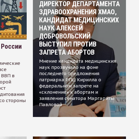
ДИРЕКТОР ДЕПАРТАМЕНТА
ЗДРАВООХРАНЕНИЯ ХМАО,
КАНДИДАТ МЕДИЦИНСКИХ
НАУК АЛЕКСЕЙ
ДОБРОВОЛЬСКИЙ
ВЫСТУПИЛ ПРОТИВ
 России
ЗАПРЕТА АБОРТОВ
Мнение кандидата медицинских
мические
наук прозвучало на фоне
все
последнего предложения
 ВВП в
патриарха РПЦ Кирилла о
торой
федеральном запрете на
ост
«склонение» к абортам и
едитования
заявления сенатора Маргариты
 со стороны
Павловой