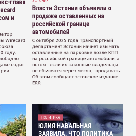
кс-глава
ЭСТОНИЯ
Власти Эстонии объявили о
recard
продаже оставленных на
сом и
российской границе
автомобилей
ектор
ы Wirecard
С октября 2025 года Транспортный
осоюза
департамент Эстонии начнет изымать
0 году.
оставленные на парковке возле КПП
свободно
на российской границе автомобили, а
даже ездит
потом - если их законные владельцы
ории
не объявятся через месяц - продавать.
Об этом сообщает эстонское издание
ERR
ПОЛИТИКА
ЮЛИЯ НАВАЛЬНАЯ
ЗАЯВИЛА, ЧТО ПОЛИТИКА