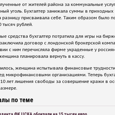
олученные от жителей района за коммунальные услуг
ный уголь. Бухгалтер занижала суммы в приходных
а разницу присваивала себе. Таким образом было 
0 тысяч рублей.
е средства бухгалтер потратила для игры на бирж
заключила договор с лондонской брокерской компа
вии с ним перечисляла фирме украденные у россиян
енщина планировала вернуть в кассу.
нилось, женщина испытывала финансовые трудности
ред микрофинансовыми организациями. Теперь бухг
 10 лет лишения свободы за совершение кражи в о
размере.
алы по теме
идента ФК ЦСКА обокрали на 15 тысяч евро