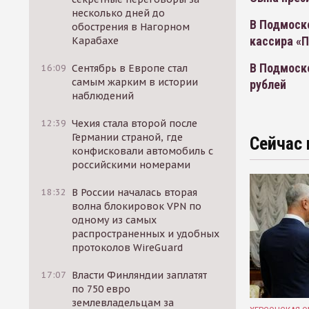
несколько дней до
В Подмоск
обострения в Нагорном
кассира «
Карабахе
В Подмоско
16:09
Сентябрь в Европе стал
самым жарким в истории
рублей
наблюдений
12:39
Чехия стала второй после
Германии страной, где
Сейчас 
конфисковали автомобиль с
российскими номерами
18:32
В России началась вторая
волна блокировок VPN по
одному из самых
распространенных и удобных
протоколов WireGuard
17:07
Власти Финляндии заплатят
по 750 евро
землевладельцам за