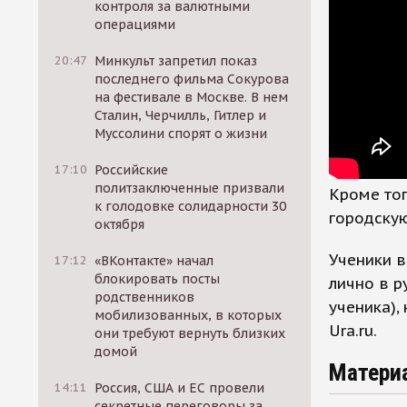
контроля за валютными
операциями
20:47
Минкульт запретил показ
последнего фильма Сокурова
на фестивале в Москве. В нем
Сталин, Черчилль, Гитлер и
Муссолини спорят о жизни
17:10
Российские
политзаключенные призвали
Кроме тог
к голодовке солидарности 30
городскую
октября
Ученики в
17:12
«ВКонтакте» начал
блокировать посты
лично в р
родственников
ученика),
мобилизованных, в которых
Ura.ru.
они требуют вернуть близких
домой
Матери
14:11
Россия, США и ЕС провели
секретные переговоры за