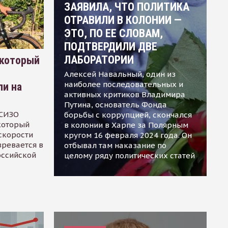
ЗАЯВИЛА, ЧТО ПОЛИТИКА
ОТРАВИЛИ В КОЛОНИИ —
ЭТО, ПО ЕЕ СЛОВАМ,
ПОДТВЕРДИЛИ ДВЕ
ЛАБОРАТОРИИ
 который
Алексей Навальный, один из
наиболее последовательных и
ли на
активных критиков Владимира
Путина, основатель Фонда
 СИЗО
борьбы с коррупцией, скончался
 который
в колонии в Харпе за Полярным
скорости
кругом 16 февраля 2024 года. Он
зревается в
отбывал там наказание по
оссийской
целому ряду политических статей