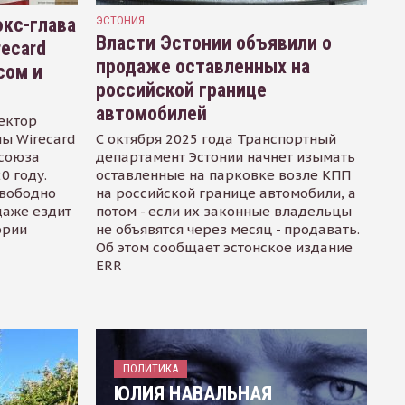
кс-глава
ЭСТОНИЯ
Власти Эстонии объявили о
recard
продаже оставленных на
сом и
российской границе
автомобилей
ектор
ы Wirecard
С октября 2025 года Транспортный
осоюза
департамент Эстонии начнет изымать
0 году.
оставленные на парковке возле КПП
свободно
на российской границе автомобили, а
даже ездит
потом - если их законные владельцы
ории
не объявятся через месяц - продавать.
Об этом сообщает эстонское издание
ERR
ПОЛИТИКА
ЮЛИЯ НАВАЛЬНАЯ