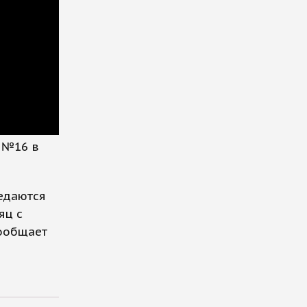
ы №16 в
редаются
яц с
сообщает