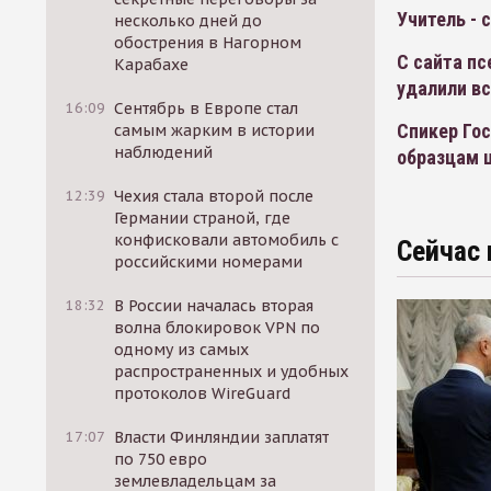
Учитель - 
несколько дней до
обострения в Нагорном
С сайта п
Карабахе
удалили в
16:09
Сентябрь в Европе стал
Спикер Гос
самым жарким в истории
наблюдений
образцам 
12:39
Чехия стала второй после
Германии страной, где
конфисковали автомобиль с
Сейчас 
российскими номерами
18:32
В России началась вторая
волна блокировок VPN по
одному из самых
распространенных и удобных
протоколов WireGuard
17:07
Власти Финляндии заплатят
по 750 евро
землевладельцам за