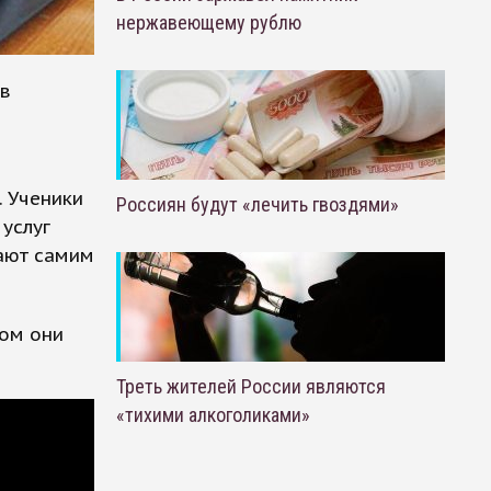
нержавеющему рублю
 в
 Ученики
Россиян будут «лечить гвоздями»
 услуг
гают самим
ром они
Треть жителей России являются
«тихими алкоголиками»