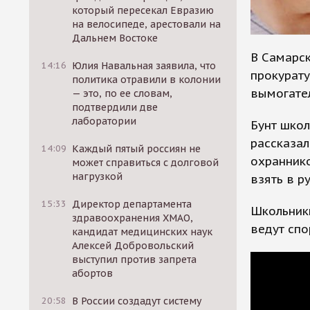
который пересекал Евразию
на велосипеде, арестовали на
Дальнем Востоке
В Самарск
14:16
Юлия Навальная заявила, что
прокурату
политика отравили в колонии
вымогател
— это, по ее словам,
подтвердили две
лаборатории
Бунт школ
рассказал
14:09
Каждый пятый россиян не
охраннико
может справиться с долговой
нагрузкой
взять в р
15:33
Директор департамента
Школьники
здравоохранения ХМАО,
ведут спо
кандидат медицинских наук
Алексей Добровольский
выступил против запрета
абортов
20:58
В России создадут систему