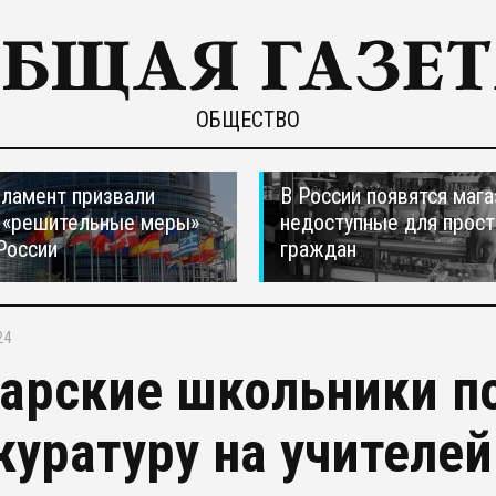
ОБЩЕСТВО
ламент призвали
В России появятся мага
 «решительные меры»
недоступные для прос
России
граждан
24
арские школьники п
куратуру на учителей