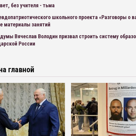
свет, без учителя - тьма
севдопатриотического школьного проекта «Разговоры о 
се материалы занятий
думы Вячеслав Володин призвал строить систему образо
царской России
на главной