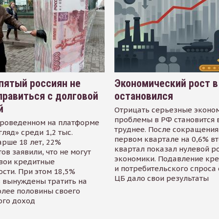
пятый россиян не
Экономический рост в
равиться с долговой
остановился
й
Отрицать серьезные эконо
проблемы в РФ становится 
проведенном на платформе
труднее. После сокращения
гляд» среди 1,2 тыс.
первом квартале на 0,6% в
арше 18 лет, 22%
квартал показал нулевой р
ов заявили, что не могут
экономики. Подавление кр
свои кредитные
и потребительского спроса
сти. При этом 18,5%
ЦБ дало свои результаты
 вынуждены тратить на
олее половины своего
ого доход