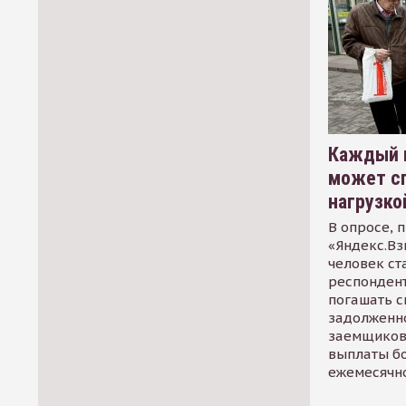
Каждый 
может сп
нагрузко
В опросе, 
«Яндекс.Вз
человек ст
респондент
погашать 
задолженно
заемщиков
выплаты б
ежемесячн