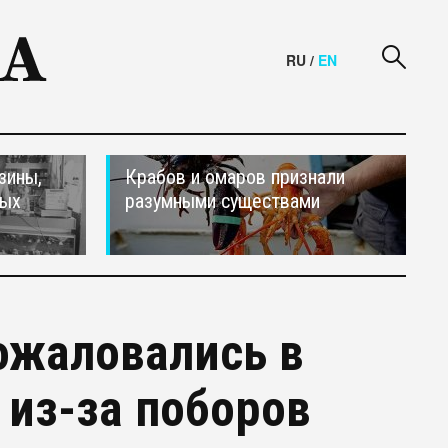
RU
/
EN
зины,
Крабов и омаров признали
тых
разумными существами
ожаловались в
 из-за поборов