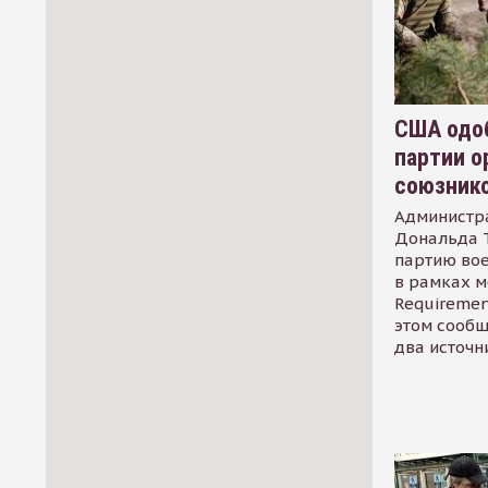
США одоб
партии о
союзник
Администр
Дональда 
партию во
в рамках м
Requirement
этом сообщ
два источн