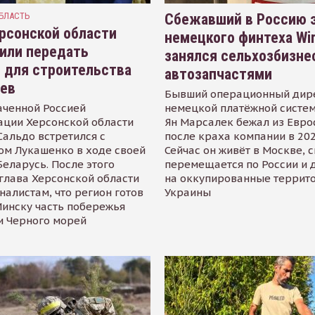
БЛАСТЬ
Сбежавший в Россию э
рсонской области
немецкого финтеха Wi
или передать
занялся сельхозбизне
 для строительства
автозапчастями
иев
Бывший операционный дир
аченной Россией
немецкой платёжной систем
ации Херсонской области
Ян Марсалек бежал из Евр
альдо встретился с
после краха компании в 202
ом Лукашенко в ходе своей
Сейчас он живёт в Москве, 
Беларусь. После этого
перемещается по России и 
глава Херсонской области
на оккупированные террит
налистам, что регион готов
Украины
инску часть побережья
и Черного морей