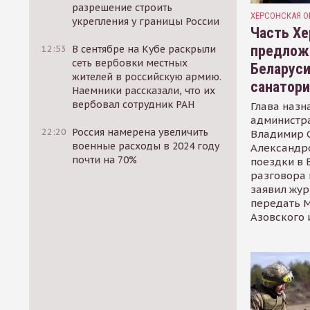
разрешение строить
ХЕРСОНСКАЯ О
укрепления у границы России
Часть Хе
предлож
12:53
В сентябре на Кубе раскрыли
сеть вербовки местных
Беларуси
жителей в российскую армию.
санатор
Наемники рассказали, что их
вербовал сотрудник РАН
Глава назн
администр
22:20
Россия намерена увеличить
Владимир С
военные расходы в 2024 году
Александр
почти на 70%
поездки в 
разговора 
заявил жур
передать М
Азовского 