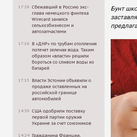
17:26
Сбежавший в Россию экс-
Бунт шко
глава немецкого финтеха
заставля
Wirecard занялся
предлага
сельхозбизнесом и
автозапчастями
17:16
В «ДНР» по трубам отопления
потечет зеленая вода. Таким
образом «власти» решили
бороться со сливом воды из
батарей
17:13
Власти Эстонии объявили о
продаже оставленных на
российской границе
автомобилей
14:30
США одобрили поставку
первой партии оружия
Украине за счет союзников
14:24
Гражданина Франции,