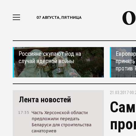
07 АВГУСТА, ПЯТНИЦА
Россияне скупают йод на
Европар
случай ядерной войны
принять
против 
21.03.2017 00:
Лента новостей
Сам
17:35
Часть Херсонской области
про
предложили передать
Беларуси для строительства
санаториев