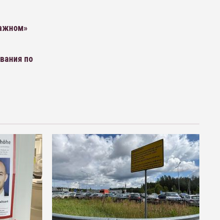
важном»
вания по