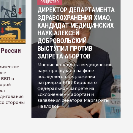
ОБЩЕСТВО
ДИРЕКТОР ДЕПАРТАМЕНТА
ЗДРАВООХРАНЕНИЯ ХМАО,
КАНДИДАТ МЕДИЦИНСКИХ
НАУК АЛЕКСЕЙ
ДОБРОВОЛЬСКИЙ
ВЫСТУПИЛ ПРОТИВ
 России
ЗАПРЕТА АБОРТОВ
Мнение кандидата медицинских
мические
наук прозвучало на фоне
все
последнего предложения
 ВВП в
патриарха РПЦ Кирилла о
торой
федеральном запрете на
ост
«склонение» к абортам и
едитования
заявления сенатора Маргариты
 со стороны
Павловой