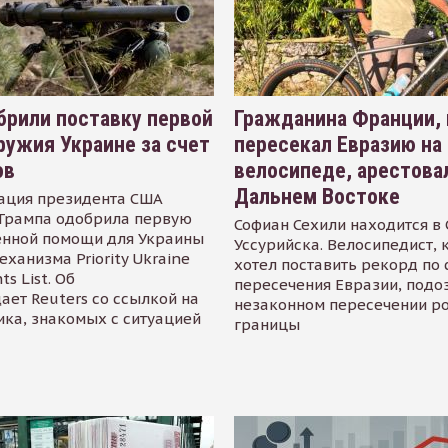
рили поставку первой
Гражданина Франции,
ружия Украине за счет
пересекал Евразию на
ов
велосипеде, арестова
Дальнем Востоке
ация президента США
Трампа одобрила первую
Софиан Сехили находится в
енной помощи для Украины
Уссурийска. Велосипедист,
еханизма Priority Ukraine
хотел поставить рекорд по 
s List. Об
пересечения Евразии, подо
ает Reuters со ссылкой на
незаконном пересечении р
ика, знакомых с ситуацией
границы