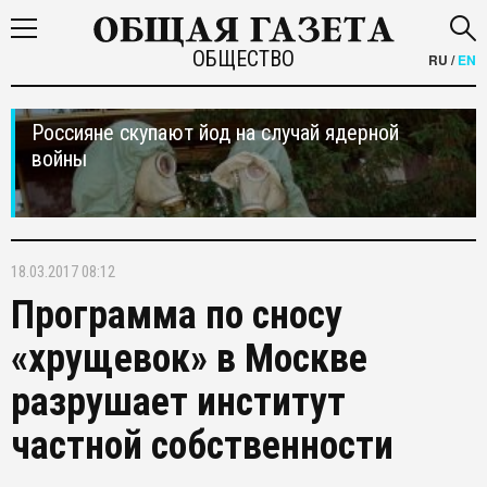
ОБЩЕСТВО
RU
/
EN
Россияне скупают йод на случай ядерной
войны
18.03.2017 08:12
Программа по сносу
«хрущевок» в Москве
разрушает институт
частной собственности