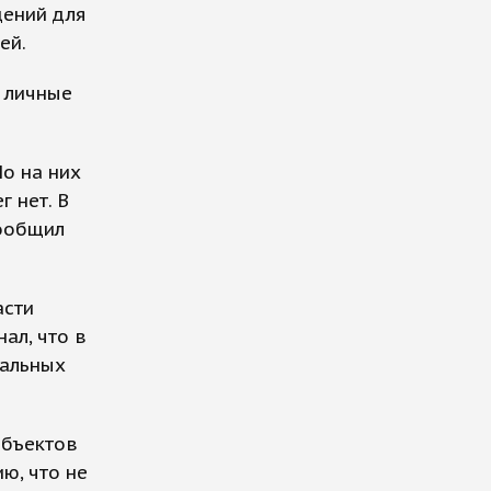
щений для
ей.
и личные
Но на них
 нет. В
сообщил
асти
ал, что в
иальных
объектов
ю, что не