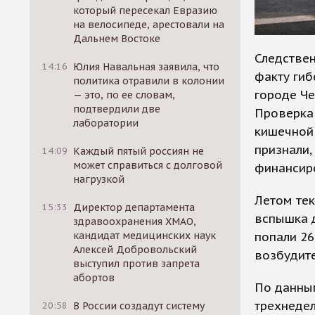
который пересекал Евразию
на велосипеде, арестовали на
Дальнем Востоке
Следствен
14:16
Юлия Навальная заявила, что
факту гиб
политика отравили в колонии
городе Че
— это, по ее словам,
подтвердили две
Проверка 
лаборатории
кишечной 
признали,
14:09
Каждый пятый россиян не
может справиться с долговой
финансир
нагрузкой
Летом те
15:33
Директор департамента
вспышка 
здравоохранения ХМАО,
попали 26
кандидат медицинских наук
Алексей Добровольский
возбудите
выступил против запрета
абортов
По данным
трехнедел
20:58
В России создадут систему