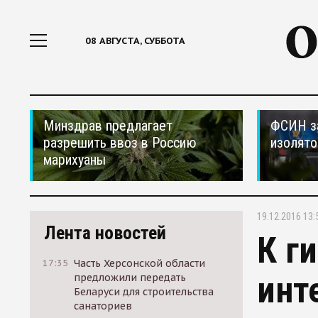
08 АВГУСТА, СУББОТА
Минздрав предлагает
ФСИН за
разрешить ввоз в Россию
изолято
марихуаны
19.12.2016 13:
Лента новостей
К г
17:35
Часть Херсонской области
инт
предложили передать
Беларуси для строительства
санаториев