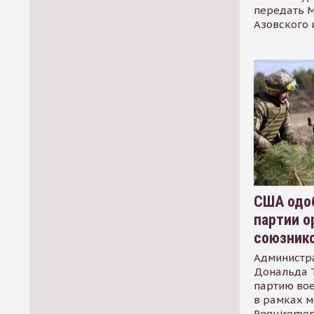
передать М
Азовского 
США одоб
партии о
союзник
Администр
Дональда 
партию во
в рамках м
Requirement