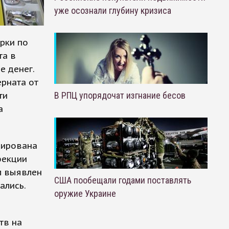
уже осознали глубину кризиса
рки по
та в
е денег.
ерната от
ти
В РПЦ упорядочат изгнание бесов
а
сирована
фекции
л выявлен
США пообещали годами поставлять
ались.
оружие Украине
тв на