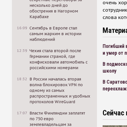
очень хор
несколько дней до
сотрудник
обострения в Нагорном
слова кот
Карабахе
16:09
Сентябрь в Европе стал
Матери
самым жарким в истории
наблюдений
Погибший в
12:39
Чехия стала второй после
и умер от
Германии страной, где
конфисковали автомобиль с
В подмоско
российскими номерами
школу
18:32
В России началась вторая
В Саратовс
волна блокировок VPN по
переохлаж
одному из самых
распространенных и удобных
протоколов WireGuard
Сейчас 
17:07
Власти Финляндии заплатят
по 750 евро
землевладельцам за