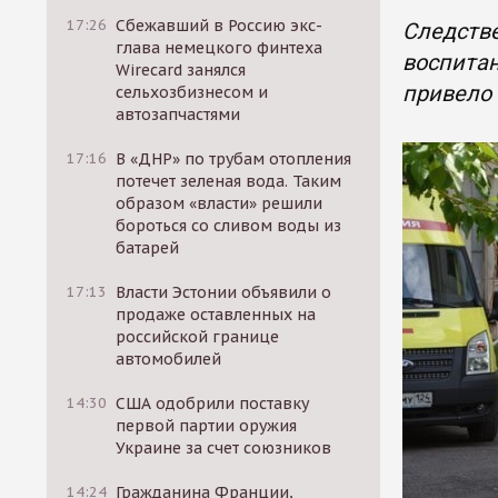
17:26
Сбежавший в Россию экс-
Следстве
глава немецкого финтеха
воспитан
Wirecard занялся
привело 
сельхозбизнесом и
автозапчастями
17:16
В «ДНР» по трубам отопления
потечет зеленая вода. Таким
образом «власти» решили
бороться со сливом воды из
батарей
17:13
Власти Эстонии объявили о
продаже оставленных на
российской границе
автомобилей
14:30
США одобрили поставку
первой партии оружия
Украине за счет союзников
14:24
Гражданина Франции,