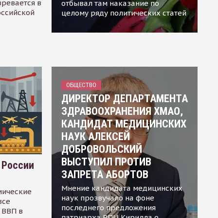
зревается в
отбывал там наказание по
оссийской
целому ряду политических статей
ОБЩЕСТВО
ДИРЕКТОР ДЕПАРТАМЕНТА
ЗДРАВООХРАНЕНИЯ ХМАО,
КАНДИДАТ МЕДИЦИНСКИХ
НАУК АЛЕКСЕЙ
ДОБРОВОЛЬСКИЙ
ВЫСТУПИЛ ПРОТИВ
 России
ЗАПРЕТА АБОРТОВ
Мнение кандидата медицинских
мические
наук прозвучало на фоне
все
последнего предложения
 ВВП в
патриарха РПЦ Кирилла о