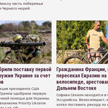
инску часть побережья
и Черного морей
рили поставку первой
Гражданина Франции,
ружия Украине за счет
пересекал Евразию на
ов
велосипеде, арестова
Дальнем Востоке
ация президента США
Трампа одобрила первую
Софиан Сехили находится в
енной помощи для Украины
Уссурийска. Велосипедист,
еханизма Priority Ukraine
хотел поставить рекорд по 
s List. Об