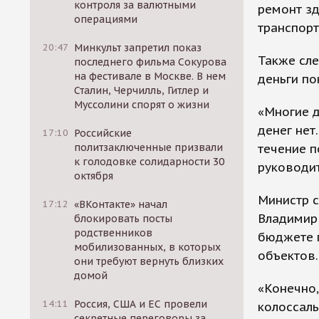
контроля за валютными
ремонт з
операциями
транспорт
20:47
Минкульт запретил показ
Также сле
последнего фильма Сокурова
на фестивале в Москве. В нем
деньги по
Сталин, Черчилль, Гитлер и
Муссолини спорят о жизни
«Многие д
денег нет
17:10
Российские
течение п
политзаключенные призвали
к голодовке солидарности 30
руководит
октября
Министр с
17:12
«ВКонтакте» начал
Владимир 
блокировать посты
родственников
бюджете 
мобилизованных, в которых
объектов.
они требуют вернуть близких
домой
«Конечно
14:11
Россия, США и ЕС провели
колоссаль
секретные переговоры за