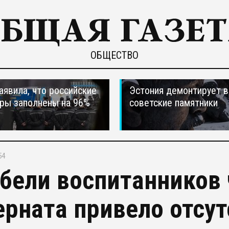
ОБЩЕСТВО
явила, что российские
Эстония демонтирует в
ры заполнены на 96%
советские памятники
54
ибели воспитанников
ерната привело отсут