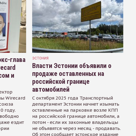
кс-глава
ЭСТОНИЯ
Власти Эстонии объявили о
recard
продаже оставленных на
сом и
российской границе
автомобилей
ектор
ы Wirecard
С октября 2025 года Транспортный
осоюза
департамент Эстонии начнет изымать
0 году.
оставленные на парковке возле КПП
свободно
на российской границе автомобили, а
даже ездит
потом - если их законные владельцы
ории
не объявятся через месяц - продавать.
Об этом сообщает эстонское издание