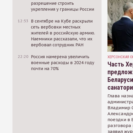
разрешение строить
укрепления у границы России
12:53
В сентябре на Кубе раскрыли
сеть вербовки местных
жителей в российскую армию.
Наемники рассказали, что их
вербовал сотрудник РАН
22:20
Россия намерена увеличить
ХЕРСОНСКАЯ О
военные расходы в 2024 году
Часть Хе
почти на 70%
предлож
Беларуси
санатор
Глава назн
администр
Владимир С
Александр
поездки в 
разговора 
заявил жур