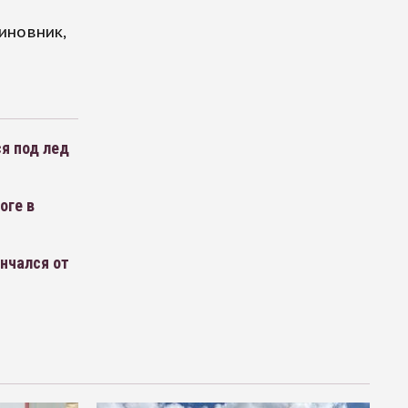
иновник,
я под лед
оге в
ончался от