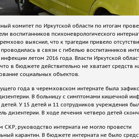
ный комитет по Иркутской области по итогам прове
ели воспитанников психоневрологического интерна
ремхово выяснил, что к трагедии привело отсутстви
проводилась в связи с гибелью воспитанников инт
инфекции летом 2016 года. Власти Иркутской облас
 что в бюджете действительно не хватает средств н
ование социальных объектов.
кущего года в черемховском интернате была зафик
дизентерии. В больницу с симптомами кишечной ин
 детей. У 15 детей и 11 сотрудников учреждения бы
ль дизентерии. В ходе лечения четверо детей сконч
 СКР, руководство интерната не могло провести
ьный карантин. В бюджете интерната не было средс