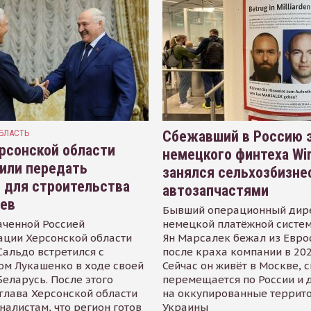
БЛАСТЬ
Сбежавший в Россию э
рсонской области
немецкого финтеха Wi
или передать
занялся сельхозбизне
 для строительства
автозапчастями
иев
Бывший операционный дир
аченной Россией
немецкой платёжной систем
ации Херсонской области
Ян Марсалек бежал из Евр
альдо встретился с
после краха компании в 202
ом Лукашенко в ходе своей
Сейчас он живёт в Москве, 
Беларусь. После этого
перемещается по России и 
глава Херсонской области
на оккупированные террит
налистам, что регион готов
Украины