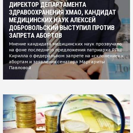
ДИРЕКТОР ДЕПАРТАМЕНТА
ЗДРАВООХРАНЕНИЯ ХМАО, КАНДИДАТ
МЕДИЦИНСКИХ НАУК АЛЕКСЕЙ
ДОБРОВОЛЬСКИЙ ВЫСТУПИЛ ПРОТИВ
ЗАПРЕТА АБОРТОВ
Мнение кандидата медицинских наук прозвучало
на фоне последнего предложения патриарха РПЦ
Кирилла о федеральном запрете на «склонение» к
абортам и заявления сенатора Маргариты
Павловой