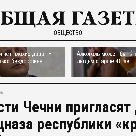
ОБЩЕСТВО
и нет плохих дорог –
Алкоголь может быть 
лько бездорожье
людям старше 40 лет
56
сти Чечни пригласят
цназа республики «к