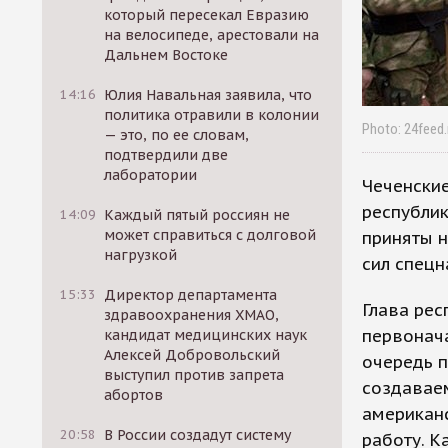
который пересекал Евразию
на велосипеде, арестовали на
Дальнем Востоке
14:16
Юлия Навальная заявила, что
политика отравили в колонии
Photo: 24feed.
— это, по ее словам,
подтвердили две
лаборатории
Чеченские
республик
14:09
Каждый пятый россиян не
может справиться с долговой
приняты 
нагрузкой
сил спецн
15:33
Директор департамента
Глава рес
здравоохранения ХМАО,
первонача
кандидат медицинских наук
Алексей Добровольский
очередь 
выступил против запрета
создавае
абортов
американс
20:58
В России создадут систему
работу. К