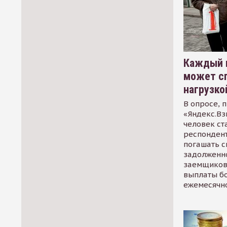
Каждый 
может сп
нагрузко
В опросе, 
«Яндекс.Вз
человек ст
респондент
погашать 
задолженно
заемщиков
выплаты б
ежемесячн