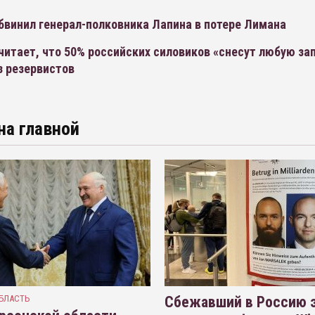
бвинил генерал-полковника Лапина в потере Лимана
читает, что 50% российских силовиков «снесут любую з
з резервистов
на главной
БЛАСТЬ
Сбежавший в Россию э