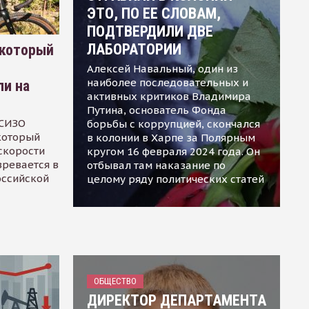
ЭТО, ПО ЕЕ СЛОВАМ,
ПОДТВЕРДИЛИ ДВЕ
ЛАБОРАТОРИИ
 который
Алексей Навальный, один из
наиболее последовательных и
ли на
активных критиков Владимира
Путина, основатель Фонда
 СИЗО
борьбы с коррупцией, скончался
 который
в колонии в Харпе за Полярным
скорости
кругом 16 февраля 2024 года. Он
зревается в
отбывал там наказание по
оссийской
целому ряду политических статей
ОБЩЕСТВО
ДИРЕКТОР ДЕПАРТАМЕНТА