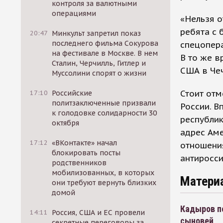
контроля за валютными
операциями
«Нельзя о
ребята с 
20:47
Минкульт запретил показ
последнего фильма Сокурова
спецопера
на фестивале в Москве. В нем
В то же в
Сталин, Черчилль, Гитлер и
США в Чеч
Муссолини спорят о жизни
Стоит отм
17:10
Российские
политзаключенные призвали
России. В
к голодовке солидарности 30
республик
октября
адрес Аме
17:12
«ВКонтакте» начал
отношени
блокировать посты
антиросси
родственников
мобилизованных, в которых
Матери
они требуют вернуть близких
домой
Кадыров п
14:11
Россия, США и ЕС провели
сыновей
секретные переговоры за