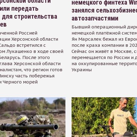
рсонской области
немецкого финтеха Wi
или передать
занялся сельхозбизне
 для строительства
автозапчастями
иев
Бывший операционный дир
аченной Россией
немецкой платёжной систем
ации Херсонской области
Ян Марсалек бежал из Евр
альдо встретился с
после краха компании в 202
ом Лукашенко в ходе своей
Сейчас он живёт в Москве, 
Беларусь. После этого
перемещается по России и 
глава Херсонской области
на оккупированные террит
налистам, что регион готов
Украины
инску часть побережья
и Черного морей