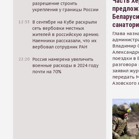
Часть Хе
разрешение строить
предлож
укрепления у границы России
Беларуси
12:53
В сентябре на Кубе раскрыли
санатор
сеть вербовки местных
Глава назн
жителей в российскую армию.
администр
Наемники рассказали, что их
Владимир С
вербовал сотрудник РАН
Александр
поездки в 
22:20
Россия намерена увеличить
разговора 
военные расходы в 2024 году
заявил жур
почти на 70%
передать М
Азовского 