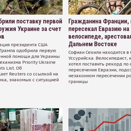
рили поставку первой
Гражданина Франции,
ружия Украине за счет
пересекал Евразию на
ов
велосипеде, арестова
Дальнем Востоке
ация президента США
Трампа одобрила первую
Софиан Сехили находится в
енной помощи для Украины
Уссурийска. Велосипедист,
еханизма Priority Ukraine
хотел поставить рекорд по 
s List. Об
пересечения Евразии, подо
ает Reuters со ссылкой на
незаконном пересечении р
ика, знакомых с ситуацией
границы