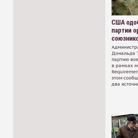
США одоб
партии о
союзник
Администр
Дональда 
партию во
в рамках м
Requirement
этом сообщ
два источн