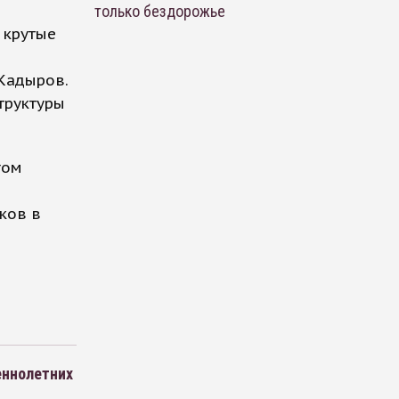
только бездорожье
 крутые
 Кадыров.
труктуры
гом
ков в
еннолетних