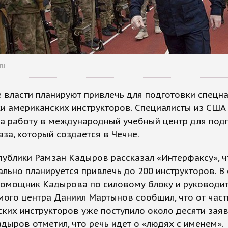
ru
 власти планируют привлечь для подготовки спецн
и американских инструкторов. Специалисты из США
на работу в международный учебный центр для под
аза, который создается в Чечне.
публики Рамзан Кадыров рассказал «Интерфаксу», ч
льно планируется привлечь до 200 инструкторов. В
помощник Кадырова по силовому блоку и руководи
мого центра Даниил Мартынов сообщил, что от час
ких инструкторов уже поступило около десяти заяв
адыров отметил, что речь идет о «людях с именем».