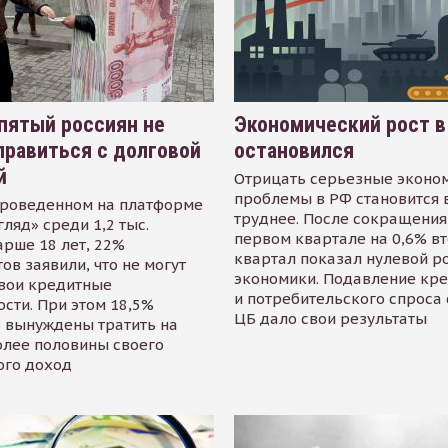
пятый россиян не
Экономический рост в
равиться с долговой
остановился
й
Отрицать серьезные эконо
проблемы в РФ становится 
проведенном на платформе
труднее. После сокращения
гляд» среди 1,2 тыс.
первом квартале на 0,6% в
арше 18 лет, 22%
квартал показал нулевой р
ов заявили, что не могут
экономики. Подавление кр
свои кредитные
и потребительского спроса
сти. При этом 18,5%
ЦБ дало свои результаты
 вынуждены тратить на
олее половины своего
ого доход