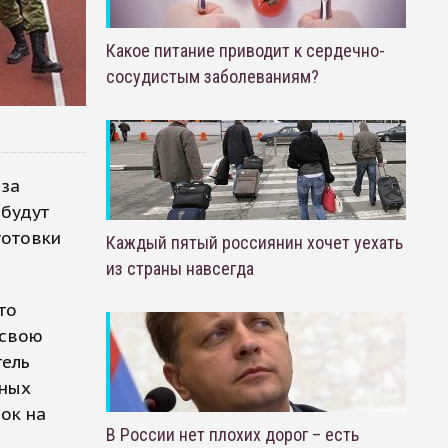
Какое питание приводит к сердечно-
сосудистым заболеваниям?
аза
 будут
готовки
Каждый пятый россиянин хочет уехать
из страны навсегда
то
 свою
тель
тных
ок на
В России нет плохих дорог – есть