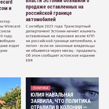
Власти Эстонии объявили о
recard
продаже оставленных на
сом и
российской границе
автомобилей
ектор
ы Wirecard
С октября 2025 года Транспортный
осоюза
департамент Эстонии начнет изымать
0 году.
оставленные на парковке возле КПП
свободно
на российской границе автомобили, а
даже ездит
потом - если их законные владельцы
ории
не объявятся через месяц - продавать.
Об этом сообщает эстонское издание
ERR
ПОЛИТИКА
ЮЛИЯ НАВАЛЬНАЯ
ЗАЯВИЛА, ЧТО ПОЛИТИКА
ОТРАВИЛИ В КОЛОНИИ —