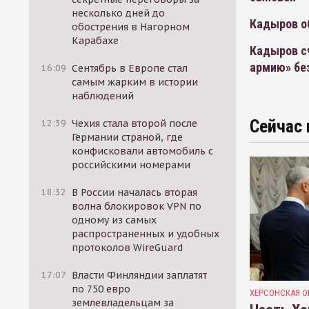
несколько дней до
Кадыров о
обострения в Нагорном
Карабахе
Кадыров с
армию» бе
16:09
Сентябрь в Европе стал
самым жарким в истории
наблюдений
Сейчас 
12:39
Чехия стала второй после
Германии страной, где
конфисковали автомобиль с
российскими номерами
18:32
В России началась вторая
волна блокировок VPN по
одному из самых
распространенных и удобных
протоколов WireGuard
17:07
Власти Финляндии заплатят
по 750 евро
ХЕРСОНСКАЯ О
землевладельцам за