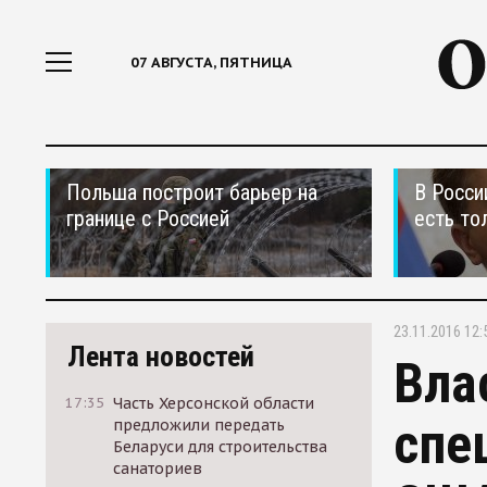
07 АВГУСТА, ПЯТНИЦА
Польша построит барьер на
В Росси
границе с Россией
есть то
23.11.2016 12:
Лента новостей
Вла
17:35
Часть Херсонской области
спе
предложили передать
Беларуси для строительства
санаториев