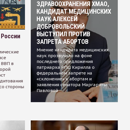
ЗДРАВООХРАНЕНИЯ ХМАО,
КАНДИДАТ МЕДИЦИНСКИХ
НАУК АЛЕКСЕЙ
ДОБРОВОЛЬСКИЙ
ВЫСТУПИЛ ПРОТИВ
 России
ЗАПРЕТА АБОРТОВ
Мнение кандидата медицинских
мические
наук прозвучало на фоне
все
последнего предложения
 ВВП в
патриарха РПЦ Кирилла о
торой
федеральном запрете на
ост
«склонение» к абортам и
едитования
заявления сенатора Маргариты
 со стороны
Павловой