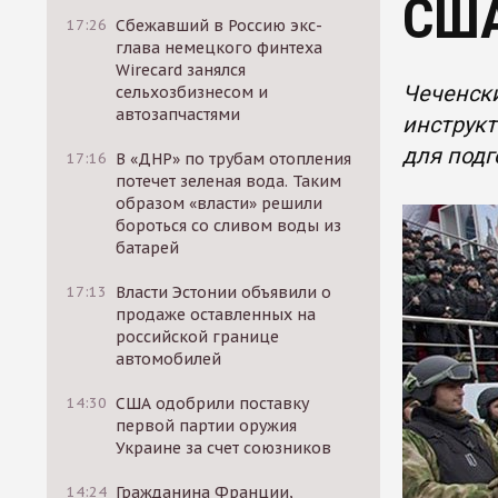
СШ
17:26
Сбежавший в Россию экс-
глава немецкого финтеха
Wirecard занялся
Чеченски
сельхозбизнесом и
автозапчастями
инструкт
для подг
17:16
В «ДНР» по трубам отопления
потечет зеленая вода. Таким
образом «власти» решили
бороться со сливом воды из
батарей
17:13
Власти Эстонии объявили о
продаже оставленных на
российской границе
автомобилей
14:30
США одобрили поставку
первой партии оружия
Украине за счет союзников
14:24
Гражданина Франции,