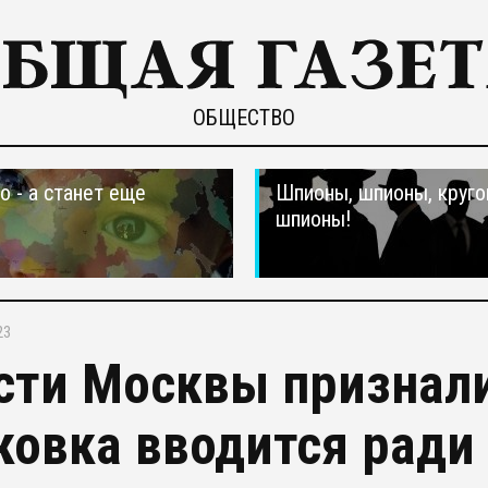
ОБЩЕСТВО
о - а станет еще
Шпионы, шпионы, круго
шпионы!
23
сти Москвы признали
ковка вводится ради 