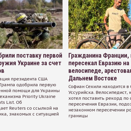
рили поставку первой
Гражданина Франции,
ружия Украине за счет
пересекал Евразию на
ов
велосипеде, арестова
Дальнем Востоке
ация президента США
Трампа одобрила первую
Софиан Сехили находится в
енной помощи для Украины
Уссурийска. Велосипедист,
еханизма Priority Ukraine
хотел поставить рекорд по 
s List. Об
пересечения Евразии, подо
ает Reuters со ссылкой на
незаконном пересечении р
ика, знакомых с ситуацией
границы