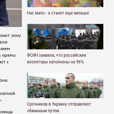
Нас мало - а станет еще меньше
ряют зону
свои
анием
ь прямо
ФСИН заявила, что российские
ют с
изоляторы заполнены на 96%
йона
платной
.
Срочников в Украину отправляют
обманным путем
толицы