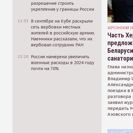
разрешение строить
укрепления у границы России
12:53
В сентябре на Кубе раскрыли
сеть вербовки местных
ХЕРСОНСКАЯ О
жителей в российскую армию.
Часть Хе
Наемники рассказали, что их
предлож
вербовал сотрудник РАН
Беларуси
22:20
Россия намерена увеличить
санатор
военные расходы в 2024 году
Глава назн
почти на 70%
администр
Владимир С
Александр
поездки в 
разговора 
заявил жур
передать М
Азовского 