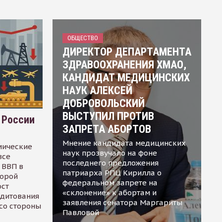
ОБЩЕСТВО
ДИРЕКТОР ДЕПАРТАМЕНТА
ЗДРАВООХРАНЕНИЯ ХМАО,
КАНДИДАТ МЕДИЦИНСКИХ
НАУК АЛЕКСЕЙ
ДОБРОВОЛЬСКИЙ
ВЫСТУПИЛ ПРОТИВ
 России
ЗАПРЕТА АБОРТОВ
Мнение кандидата медицинских
мические
наук прозвучало на фоне
все
последнего предложения
 ВВП в
патриарха РПЦ Кирилла о
торой
федеральном запрете на
ост
«склонение» к абортам и
едитования
заявления сенатора Маргариты
 со стороны
Павловой