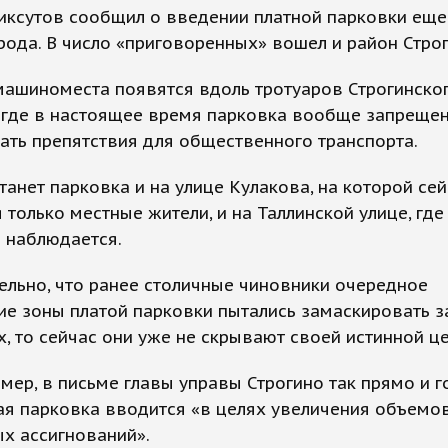
иксутов сообщил о введении платной парковки еще
рода. В число «приговоренных» вошел и район Строг
машиноместа появятся вдоль тротуаров Строгинско
 где в настоящее время парковка вообще запрещен
ать препятствия для общественного транспорта.
танет парковка и на улице Кулакова, на которой се
 только местные жители, и на Таллинской улице, гд
 наблюдается.
льно, что ранее столичные чиновники очередное
е зоны платой парковки пытались замаскировать з
, то сейчас они уже не скрывают своей истинной це
имер, в письме главы управы Строгино так прямо и г
ая парковка вводится «в целях увеличения объемо
х ассигнований».