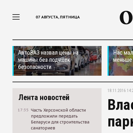
07 АВГУСТА, ПЯТНИЦА
АвтоВАЗ назвал цены на
Нас мал
машины без подушек
меньше
безопасности
18.11.2016 14:
Лента новостей
Вла
17:35
Часть Херсонской области
пар
предложили передать
Беларуси для строительства
санаториев