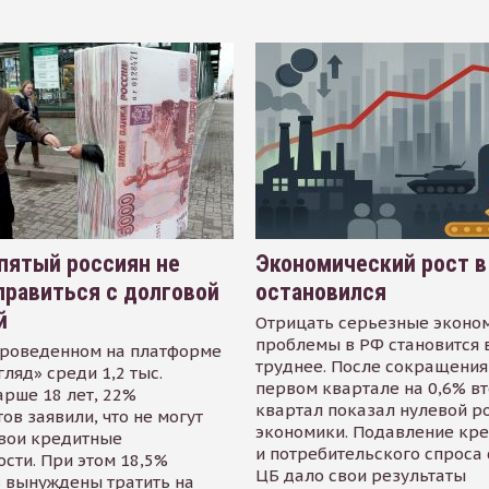
пятый россиян не
Экономический рост в
равиться с долговой
остановился
й
Отрицать серьезные эконо
проблемы в РФ становится 
проведенном на платформе
труднее. После сокращения
гляд» среди 1,2 тыс.
первом квартале на 0,6% в
арше 18 лет, 22%
квартал показал нулевой р
ов заявили, что не могут
экономики. Подавление кр
свои кредитные
и потребительского спроса
сти. При этом 18,5%
ЦБ дало свои результаты
 вынуждены тратить на