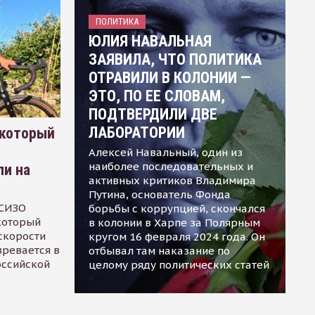
ПОЛИТИКА
ЮЛИЯ НАВАЛЬНАЯ
ЗАЯВИЛА, ЧТО ПОЛИТИКА
ОТРАВИЛИ В КОЛОНИИ —
ЭТО, ПО ЕЕ СЛОВАМ,
ПОДТВЕРДИЛИ ДВЕ
ЛАБОРАТОРИИ
 который
Алексей Навальный, один из
наиболее последовательных и
ли на
активных критиков Владимира
Путина, основатель Фонда
 СИЗО
борьбы с коррупцией, скончался
 который
в колонии в Харпе за Полярным
скорости
кругом 16 февраля 2024 года. Он
зревается в
отбывал там наказание по
оссийской
целому ряду политических статей