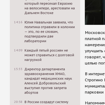
который пересекал Евразию
на велосипеде, арестовали на
Дальнем Востоке
14:16
Юлия Навальная заявила, что
политика отравили в колонии
— это, по ее словам,
Московск
подтвердили две
платной п
лаборатории
намерени
улучшить
14:09
Каждый пятый россиян не
может справиться с долговой
говорят, 
нагрузкой
целью по
15:33
Директор департамента
В интерне
здравоохранения ХМАО,
кандидат медицинских наук
Строгино 
Алексей Добровольский
муниципал
выступил против запрета
парковки 
абортов
20:58
В России создадут систему
Напомним,