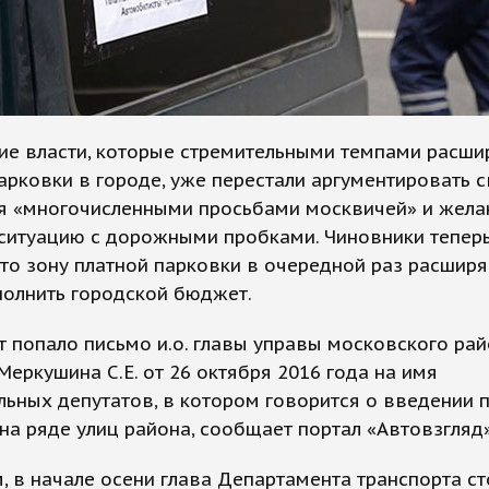
ие власти, которые стремительными темпами расши
арковки в городе, уже перестали аргументировать 
я «многочисленными просьбами москвичей» и жел
 ситуацию с дорожными пробками. Чиновники тепер
что зону платной парковки в очередной раз расширя
полнить городской бюджет.
т попало письмо и.о. главы управы московского ра
Меркушина С.Е. от 26 октября 2016 года на имя
ьных депутатов, в котором говорится о введении 
на ряде улиц района, сообщает портал «Автовзгляд»
 в начале осени глава Департамента транспорта с