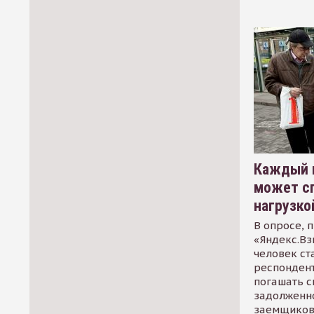
Каждый 
может сп
нагрузко
В опросе, 
«Яндекс.Вз
человек ст
респондент
погашать 
задолженно
заемщиков