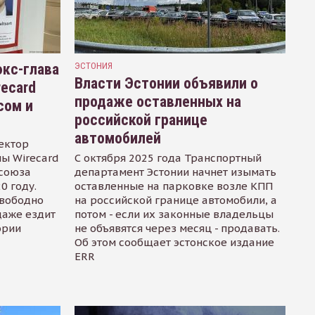
кс-глава
ЭСТОНИЯ
Власти Эстонии объявили о
recard
продаже оставленных на
сом и
российской границе
автомобилей
ектор
ы Wirecard
С октября 2025 года Транспортный
осоюза
департамент Эстонии начнет изымать
0 году.
оставленные на парковке возле КПП
свободно
на российской границе автомобили, а
даже ездит
потом - если их законные владельцы
ории
не объявятся через месяц - продавать.
Об этом сообщает эстонское издание
ERR