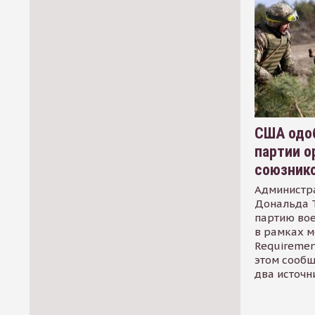
США одоб
партии о
союзник
Администр
Дональда 
партию во
в рамках м
Requirement
этом сообщ
два источн