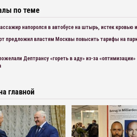
алы по теме
ассажир напоролся в автобусе на штырь, истек кровью 
рт предложил властям Москвы повысить тарифы на парк
ожелали Дептрансу «гореть в аду» из-за «оптимизации»
а
на главной