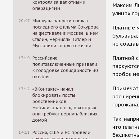
контроля за валютными
Максим Л
операциями
улицах го
20:47
Минкульт запретил показ
Платные 
последнего фильма Сокурова
на фестивале в Москве. В нем
бульвара,
Сталин, Черчилль, Гитлер и
не создав
Муссолини спорят о жизни
Платной с
17:10
Российские
политзаключенные призвали
паркуются
к голодовке солидарности 30
пробок не
октября
Примечате
17:12
«ВКонтакте» начал
блокировать посты
расширени
родственников
горожанах
мобилизованных, в которых
они требуют вернуть близких
Так, напр
домой
что платн
14:11
Россия, США и ЕС провели
бюджетны
секретные переговоры за