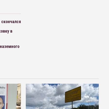
и скончался
овку в
 наземного