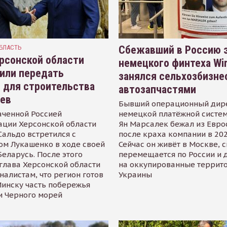
БЛАСТЬ
Сбежавший в Россию э
рсонской области
немецкого финтеха Wi
или передать
занялся сельхозбизне
 для строительства
автозапчастями
иев
Бывший операционный дир
аченной Россией
немецкой платёжной систем
ации Херсонской области
Ян Марсалек бежал из Евр
альдо встретился с
после краха компании в 202
ом Лукашенко в ходе своей
Сейчас он живёт в Москве, 
Беларусь. После этого
перемещается по России и 
глава Херсонской области
на оккупированные террит
налистам, что регион готов
Украины
инску часть побережья
и Черного морей