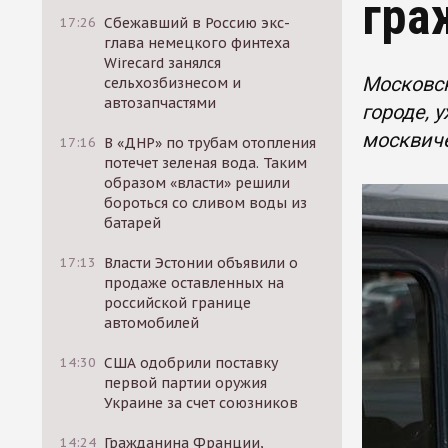
гра
17:26
Сбежавший в Россию экс-
глава немецкого финтеха
Wirecard занялся
Московс
сельхозбизнесом и
автозапчастями
городе, 
москвич
17:16
В «ДНР» по трубам отопления
потечет зеленая вода. Таким
образом «власти» решили
бороться со сливом воды из
батарей
17:13
Власти Эстонии объявили о
продаже оставленных на
российской границе
автомобилей
14:30
США одобрили поставку
первой партии оружия
Украине за счет союзников
14:24
Гражданина Франции,