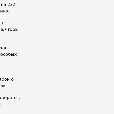
 на 222
ино.
го
а, чтобы
йчас
е особых
абой о
ли.
оворится,
в