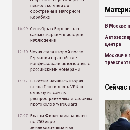
несколько дней до
Матери
обострения в Нагорном
Карабахе
В Москве п
16:09
Сентябрь в Европе стал
самым жарким в истории
Автоэкспе
наблюдений
центре
12:39
Чехия стала второй после
Москвичи п
Германии страной, где
транспорт
конфисковали автомобиль с
российскими номерами
18:32
В России началась вторая
Сейчас 
волна блокировок VPN по
одному из самых
распространенных и удобных
протоколов WireGuard
17:07
Власти Финляндии заплатят
по 750 евро
землевладельцам за