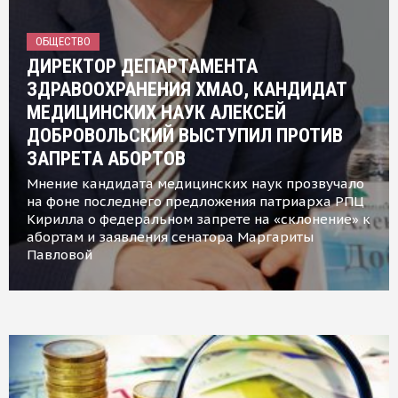
ОБЩЕСТВО
ДИРЕКТОР ДЕПАРТАМЕНТА
ЗДРАВООХРАНЕНИЯ ХМАО, КАНДИДАТ
МЕДИЦИНСКИХ НАУК АЛЕКСЕЙ
ДОБРОВОЛЬСКИЙ ВЫСТУПИЛ ПРОТИВ
ЗАПРЕТА АБОРТОВ
Мнение кандидата медицинских наук прозвучало
на фоне последнего предложения патриарха РПЦ
Кирилла о федеральном запрете на «склонение» к
абортам и заявления сенатора Маргариты
Павловой