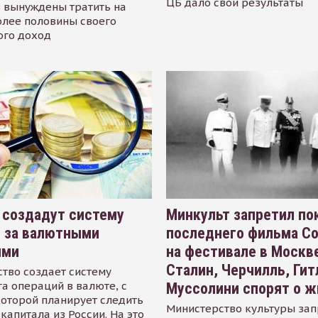
ЦБ дало свои результаты
 вынуждены тратить на
олее половины своего
ого доход
 создадут систему
Минкульт запретил по
я за валютными
последнего фильма С
ями
на фестивале в Москве
Сталин, Черчилль, Гит
тво создает систему
а операций в валюте, с
Муссолини спорят о ж
оторой планирует следить
Министерство культуры зап
капитала из России. На это