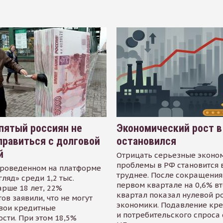
пятый россиян не
Экономический рост в
равиться с долговой
остановился
й
Отрицать серьезные эконо
проблемы в РФ становится 
проведенном на платформе
труднее. После сокращения
гляд» среди 1,2 тыс.
первом квартале на 0,6% в
арше 18 лет, 22%
квартал показал нулевой р
ов заявили, что не могут
экономики. Подавление кр
свои кредитные
и потребительского спроса
сти. При этом 18,5%