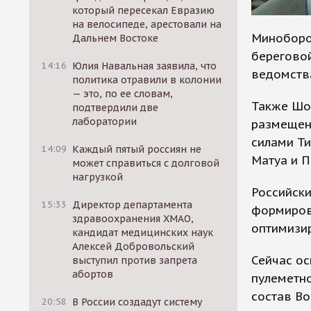
который пересекал Евразию
на велосипеде, арестовали на
Миноборо
Дальнем Востоке
береговой
14:16
Юлия Навальная заявила, что
ведомства
политика отравили в колонии
— это, по ее словам,
Также Шо
подтвердили две
лаборатории
размещени
силами Ти
14:09
Каждый пятый россиян не
Матуа и 
может справиться с долговой
нагрузкой
Российски
15:33
Директор департамента
формиров
здравоохранения ХМАО,
оптимизир
кандидат медицинских наук
Алексей Добровольский
Сейчас ос
выступил против запрета
абортов
пулеметно
состав Во
20:58
В России создадут систему