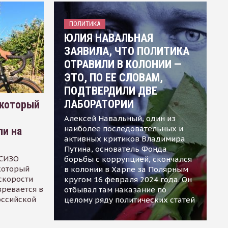
ПОЛИТИКА
ЮЛИЯ НАВАЛЬНАЯ
ЗАЯВИЛА, ЧТО ПОЛИТИКА
ОТРАВИЛИ В КОЛОНИИ —
ЭТО, ПО ЕЕ СЛОВАМ,
ПОДТВЕРДИЛИ ДВЕ
ЛАБОРАТОРИИ
 который
Алексей Навальный, один из
наиболее последовательных и
ли на
активных критиков Владимира
Путина, основатель Фонда
 СИЗО
борьбы с коррупцией, скончался
 который
в колонии в Харпе за Полярным
скорости
кругом 16 февраля 2024 года. Он
зревается в
отбывал там наказание по
оссийской
целому ряду политических статей