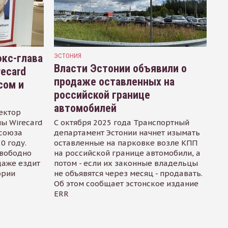
кс-глава
ЭСТОНИЯ
Власти Эстонии объявили о
recard
продаже оставленных на
сом и
российской границе
автомобилей
ектор
ы Wirecard
С октября 2025 года Транспортный
осоюза
департамент Эстонии начнет изымать
0 году.
оставленные на парковке возле КПП
свободно
на российской границе автомобили, а
даже ездит
потом - если их законные владельцы
ории
не объявятся через месяц - продавать.
Об этом сообщает эстонское издание
ERR