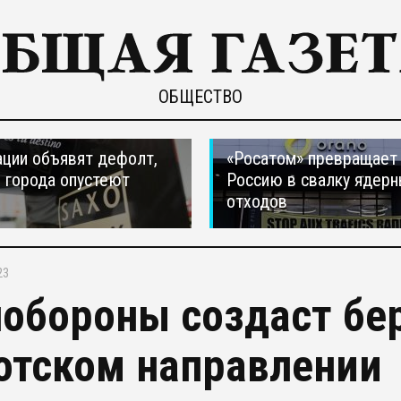
ОБЩЕСТВО
ции объявят дефолт,
«Росатом» превращает
 города опустеют
Россию в свалку ядер
отходов
23
обороны создаст бер
отском направлении