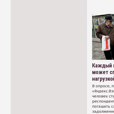
Каждый 
может сп
нагрузко
В опросе, 
«Яндекс.Вз
человек ст
респондент
погашать 
задолженно