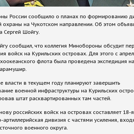
ны России сообщило о планах по формированию д
 охраны на Чукотском направлении. Об этом объяв
 Сергей Шойгу.
йгу сообщил, что коллегия Минобороны обсудит пе
я войск на Курильских островах. Для этого с апре
хоокеанского флота была проведена экспедиция н
Парамушир.
е власти в текущем году планируют завершить
ание военной инфраструктуры на Курильских остро
овав штат расквартированных там частей.
нову российских войск на островах составляет 18-я
-артиллерийская дивизия с частями усиления, вход
сточного военного округа.