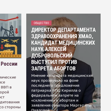
ОБЩЕСТВО
ДИРЕКТОР ДЕПАРТАМЕНТА
ЗДРАВООХРАНЕНИЯ ХМАО,
КАНДИДАТ МЕДИЦИНСКИХ
НАУК АЛЕКСЕЙ
ДОБРОВОЛЬСКИЙ
ВЫСТУПИЛ ПРОТИВ
 России
ЗАПРЕТА АБОРТОВ
Мнение кандидата медицинских
мические
наук прозвучало на фоне
все
последнего предложения
 ВВП в
патриарха РПЦ Кирилла о
торой
федеральном запрете на
ост
«склонение» к абортам и
едитования
заявления сенатора Маргариты
 со стороны
Павловой