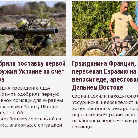
рили поставку первой
Гражданина Франции,
ружия Украине за счет
пересекал Евразию на
ов
велосипеде, арестова
Дальнем Востоке
ация президента США
Трампа одобрила первую
Софиан Сехили находится в
енной помощи для Украины
Уссурийска. Велосипедист,
еханизма Priority Ukraine
хотел поставить рекорд по 
s List. Об
пересечения Евразии, подо
ает Reuters со ссылкой на
незаконном пересечении р
ика, знакомых с ситуацией
границы