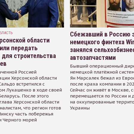
БЛАСТЬ
Сбежавший в Россию э
рсонской области
немецкого финтеха Wi
или передать
занялся сельхозбизне
 для строительства
автозапчастями
иев
Бывший операционный дир
аченной Россией
немецкой платёжной систем
ации Херсонской области
Ян Марсалек бежал из Евр
альдо встретился с
после краха компании в 202
ом Лукашенко в ходе своей
Сейчас он живёт в Москве, 
Беларусь. После этого
перемещается по России и 
глава Херсонской области
на оккупированные террит
налистам, что регион готов
Украины
инску часть побережья
и Черного морей