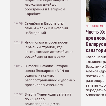
несколько дней до
обострения в Нагорном
Карабахе
16:09
Сентябрь в Европе стал
ХЕРСОНСКАЯ О
самым жарким в истории
Часть Хе
наблюдений
предлож
12:39
Чехия стала второй после
Беларуси
Германии страной, где
санатор
конфисковали автомобиль с
российскими номерами
Глава назн
администр
18:32
В России началась вторая
Владимир С
волна блокировок VPN по
Александр
одному из самых
поездки в 
распространенных и удобных
разговора 
протоколов WireGuard
заявил жур
передать М
17:07
Власти Финляндии заплатят
Азовского 
по 750 евро
землевладельцам за