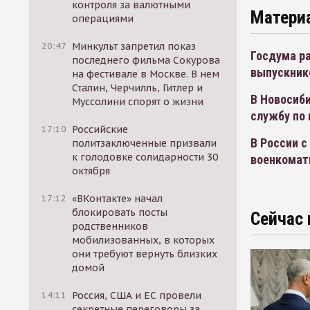
контроля за валютными
Матери
операциями
20:47
Минкульт запретил показ
Госдума р
последнего фильма Сокурова
выпускник
на фестивале в Москве. В нем
Сталин, Черчилль, Гитлер и
В Новосиби
Муссолини спорят о жизни
службу по 
17:10
Российские
В России с
политзаключенные призвали
к голодовке солидарности 30
военкома
октября
17:12
«ВКонтакте» начал
блокировать посты
Сейчас 
родственников
мобилизованных, в которых
они требуют вернуть близких
домой
14:11
Россия, США и ЕС провели
секретные переговоры за