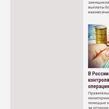
заемщиков
выплаты б
ежемесячн
В России
контрол
операци
Правительс
мониторинг
помощью к
за оттоком 