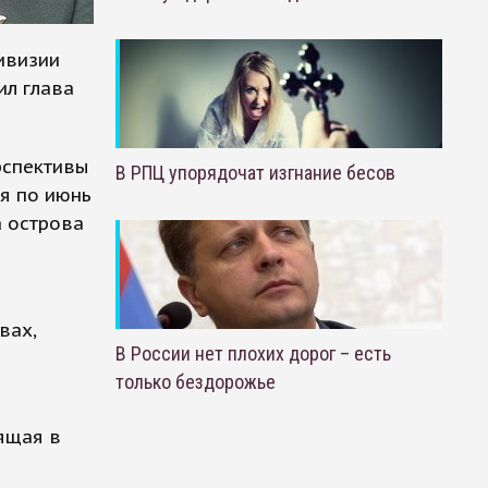
ивизии
ил глава
рспективы
В РПЦ упорядочат изгнание бесов
ля по июнь
а острова
вах,
В России нет плохих дорог – есть
только бездорожье
ящая в