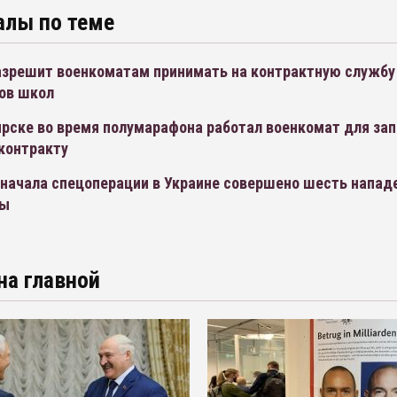
алы по теме
азрешит военкоматам принимать на контрактную службу
ов школ
рске во время полумарафона работал военкомат для зап
контракту
 начала спецоперации в Украине совершено шесть напад
ты
на главной