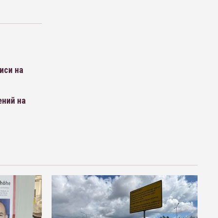
иси на
ений на