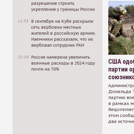
разрешение строить
укрепления у границы России
12:53
В сентябре на Кубе раскрыли
сеть вербовки местных
жителей в российскую армию.
Наемники рассказали, что их
вербовал сотрудник РАН
22:20
Россия намерена увеличить
США одоб
военные расходы в 2024 году
партии о
почти на 70%
союзник
Администр
Дональда 
партию во
в рамках м
Requirement
этом сообщ
два источн