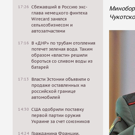
17:26
Сбежавший в Россию экс-
Минобор
глава немецкого финтеха
Чукотско
Wirecard занялся
сельхозбизнесом и
автозапчастями
17:16
В «ДНР» по трубам отопления
потечет зеленая вода. Таким
образом «власти» решили
бороться со сливом воды из
батарей
17:13
Власти Эстонии объявили о
продаже оставленных на
российской границе
автомобилей
14:30
США одобрили поставку
первой партии оружия
Украине за счет союзников
14:24
Гражданина Франции,