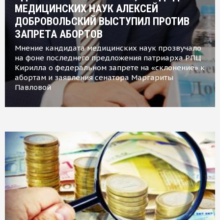
МЕДИЦИНСКИХ НАУК АЛЕКСЕЙ
ДОБРОВОЛЬСКИЙ ВЫСТУПИЛ ПРОТИВ
ЗАПРЕТА АБОРТОВ
Мнение кандидата медицинских наук прозвучало
на фоне последнего предложения патриарха РПЦ
Кирилла о федеральном запрете на «склонение» к
абортам и заявления сенатора Маргариты
Павловой