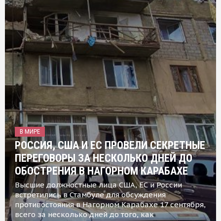
В МИРЕ
РОССИЯ, США И ЕС ПРОВЕЛИ СЕКРЕТНЫЕ
ПЕРЕГОВОРЫ ЗА НЕСКОЛЬКО ДНЕЙ ДО
ОБОСТРЕНИЯ В НАГОРНОМ КАРАБАХЕ
Высшие должностные лица США, ЕС и России
встретились в Стамбуле для обсуждения
противостояния в Нагорном Карабахе 17 сентября,
всего за несколько дней до того, как