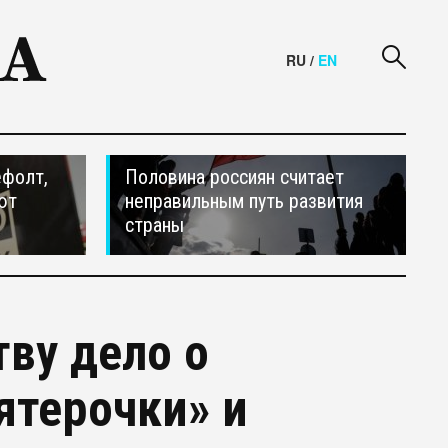
RU
/
EN
ефолт,
Половина россиян считает
ют
неправильным путь развития
страны
тву дело о
ятерочки» и