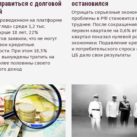
равиться с долговой
остановился
й
Отрицать серьезные эконо
проблемы в РФ становится 
проведенном на платформе
труднее. После сокращения
гляд» среди 1,2 тыс.
первом квартале на 0,6% в
арше 18 лет, 22%
квартал показал нулевой р
ов заявили, что не могут
экономики. Подавление кр
свои кредитные
и потребительского спроса
сти. При этом 18,5%
ЦБ дало свои результаты
 вынуждены тратить на
олее половины своего
ого доход