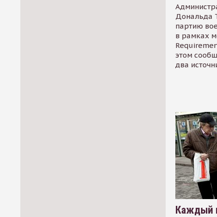
Администр
Дональда 
партию во
в рамках м
Requirement
этом сообщ
два источн
Каждый 