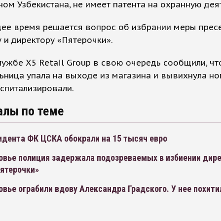
ом Узбекистана, не имеет патента на охранную дея
щее время решается вопрос об избрании меры прес
 и директору «Пятерочки».
лужбе X5 Retail Group в свою очередь сообщили, чт
ьница упала на выходе из магазина и вывихнула ног
оспитализировали.
алы по теме
идента ФК ЦСКА обокрали на 15 тысяч евро
овье полиция задержала подозреваемых в избиении дире
Пятерочки»
вье ограбили вдову Александра Градского. У нее похити