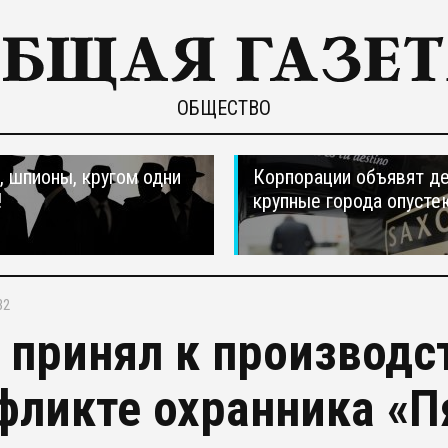
ОБЩЕСТВО
 шпионы, кругом одни
Корпорации объявят д
!
крупные города опусте
32
 принял к производс
фликте охранника «П