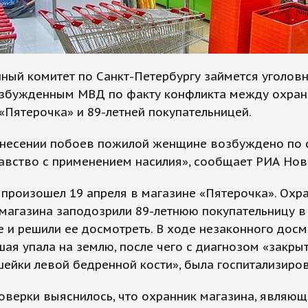
ный комитет по Санкт-Петербургу займется уголов
озбужденным МВД по факту конфликта между охра
«Пятерочка» и 89-летней покупательницей.
анесении побоев пожилой женщине возбуждено по 
авство с применением насилия», сообщает РИА Нов
произошел 19 апреля в магазине «Пятерочка». Охра
магазина заподозрили 89-летнюю покупательницу в
 и решили ее досмотреть. В ходе незаконного досм
ая упала на землю, после чего с диагнозом «закры
ейки левой бедренной кости», была госпитализиров
оверки выяснилось, что охранник магазина, являю