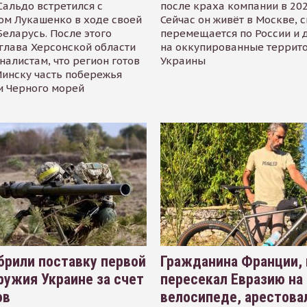
альдо встретился с
после краха компании в 202
ом Лукашенко в ходе своей
Сейчас он живёт в Москве, 
Беларусь. После этого
перемещается по России и 
глава Херсонской области
на оккупированные террит
налистам, что регион готов
Украины
инску часть побережья
и Черного морей
рили поставку первой
Гражданина Франции,
ружия Украине за счет
пересекал Евразию на
ов
велосипеде, арестова