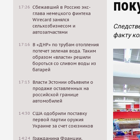
пок
17:26
Сбежавший в Россию экс-
глава немецкого финтеха
Wirecard занялся
Следств
сельхозбизнесом и
автозапчастями
факту ко
17:16
В «ДНР» по трубам отопления
потечет зеленая вода. Таким
образом «власти» решили
бороться со сливом воды из
батарей
17:13
Власти Эстонии объявили о
продаже оставленных на
российской границе
автомобилей
14:30
США одобрили поставку
первой партии оружия
Украине за счет союзников
14:24
Гражданина Франции,