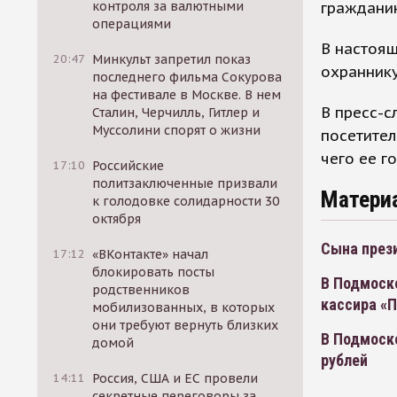
гражданин
контроля за валютными
операциями
В настоя
20:47
Минкульт запретил показ
охраннику
последнего фильма Сокурова
на фестивале в Москве. В нем
В пресс-с
Сталин, Черчилль, Гитлер и
Муссолини спорят о жизни
посетител
чего ее г
17:10
Российские
политзаключенные призвали
Матери
к голодовке солидарности 30
октября
Сына през
17:12
«ВКонтакте» начал
блокировать посты
В Подмоск
родственников
кассира «
мобилизованных, в которых
они требуют вернуть близких
В Подмоско
домой
рублей
14:11
Россия, США и ЕС провели
секретные переговоры за