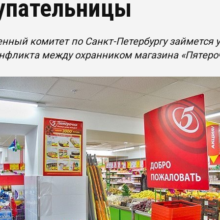
упательницы
енный комитет по Санкт-Петербургу займется
нфликта между охранником магазина «Пятероч