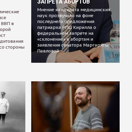
ЗАПРЕТА АБОРТОВ
Мнение кандидата медицинских
мические
наук прозвучало на фоне
все
последнего предложения
 ВВП в
патриарха РПЦ Кирилла о
торой
федеральном запрете на
ост
«склонение» к абортам и
едитования
заявления сенатора Маргариты
 со стороны
Павловой