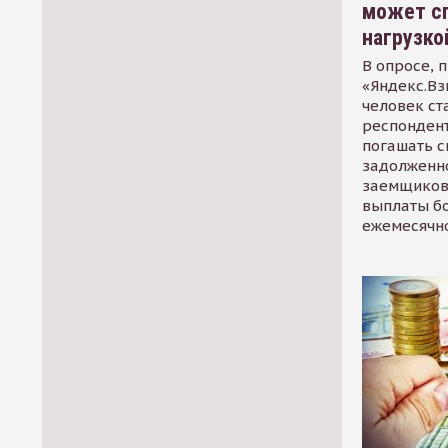
может сп
нагрузко
В опросе, 
«Яндекс.Вз
человек ст
респондент
погашать 
задолженно
заемщиков
выплаты б
ежемесячн