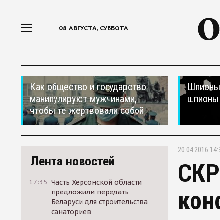
08 АВГУСТА, СУББОТА
Как общество и государство
Шпионы,
манипулируют мужчинами,
шпионы
чтобы те жертвовали собой
20.04.2016 14:
Лента новостей
СКР
17:35
Часть Херсонской области
кон
предложили передать
Беларуси для строительства
санаториев