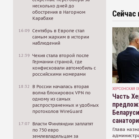
несколько дней до
Сейчас 
обострения в Нагорном
Карабахе
16:09
Сентябрь в Европе стал
самым жарким в истории
наблюдений
12:39
Чехия стала второй после
Германии страной, где
конфисковали автомобиль с
российскими номерами
18:32
В России началась вторая
ХЕРСОНСКАЯ О
волна блокировок VPN по
Часть Хе
одному из самых
предлож
распространенных и удобных
Беларуси
протоколов WireGuard
санатор
17:07
Власти Финляндии заплатят
Глава назн
по 750 евро
администр
землевладельцам за