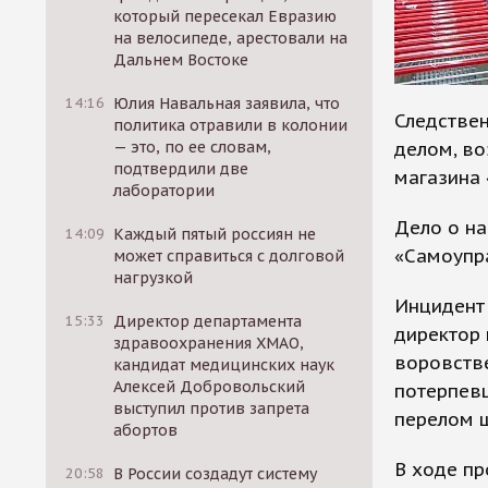
который пересекал Евразию
на велосипеде, арестовали на
Дальнем Востоке
14:16
Юлия Навальная заявила, что
Следствен
политика отравили в колонии
делом, в
— это, по ее словам,
подтвердили две
магазина 
лаборатории
Дело о н
14:09
Каждый пятый россиян не
«Самоупр
может справиться с долговой
нагрузкой
Инцидент 
15:33
Директор департамента
директор 
здравоохранения ХМАО,
воровстве
кандидат медицинских наук
Алексей Добровольский
потерпевш
выступил против запрета
перелом ш
абортов
В ходе пр
20:58
В России создадут систему