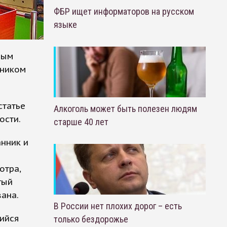
ФБР ищет информаторов на русском
языке
ным
нником
статье
Алкоголь может быть полезен людям
ости.
старше 40 лет
нник и
отра,
тый
ана.
В России нет плохих дорог – есть
щийся
только бездорожье