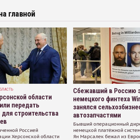
на главной
БЛАСТЬ
Сбежавший в Россию э
рсонской области
немецкого финтеха Wi
или передать
занялся сельхозбизне
 для строительства
автозапчастями
иев
Бывший операционный дир
аченной Россией
немецкой платёжной систем
ации Херсонской области
Ян Марсалек бежал из Евр