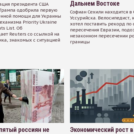
Дальнем Востоке
ация президента США
Трампа одобрила первую
Софиан Сехили находится в
енной помощи для Украины
Уссурийска. Велосипедист,
еханизма Priority Ukraine
хотел поставить рекорд по 
s List. Об
пересечения Евразии, подо
ает Reuters со ссылкой на
незаконном пересечении р
ика, знакомых с ситуацией
границы
пятый россиян не
Экономический рост в