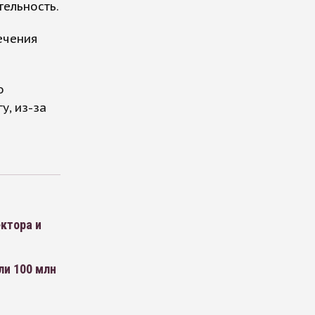
тельность.
ечения
о
у, из-за
ктора и
ли 100 млн