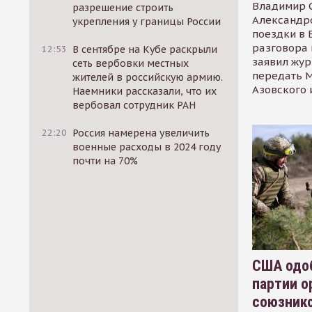
Владимир С
разрешение строить
Александр
укрепления у границы России
поездки в 
разговора 
12:53
В сентябре на Кубе раскрыли
заявил жур
сеть вербовки местных
передать М
жителей в российскую армию.
Азовского 
Наемники рассказали, что их
вербовал сотрудник РАН
22:20
Россия намерена увеличить
военные расходы в 2024 году
почти на 70%
США одоб
партии о
союзник