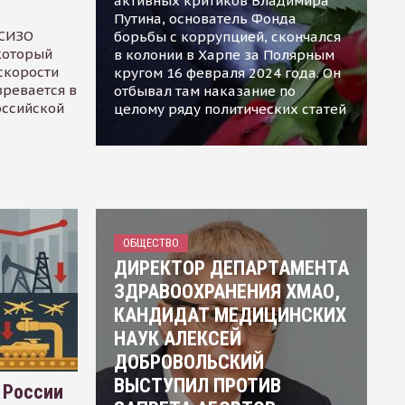
активных критиков Владимира
Путина, основатель Фонда
 СИЗО
борьбы с коррупцией, скончался
 который
в колонии в Харпе за Полярным
скорости
кругом 16 февраля 2024 года. Он
зревается в
отбывал там наказание по
оссийской
целому ряду политических статей
ОБЩЕСТВО
ДИРЕКТОР ДЕПАРТАМЕНТА
ЗДРАВООХРАНЕНИЯ ХМАО,
КАНДИДАТ МЕДИЦИНСКИХ
НАУК АЛЕКСЕЙ
ДОБРОВОЛЬСКИЙ
ВЫСТУПИЛ ПРОТИВ
 России