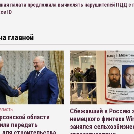
ная палата предложила вычислять нарушителей ПДД с
ce ID
на главной
БЛАСТЬ
Сбежавший в Россию э
рсонской области
немецкого финтеха Wi
или передать
занялся сельхозбизне
 для строительства