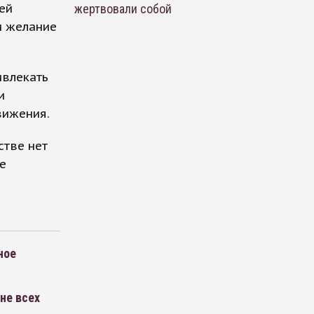
ей
жертвовали собой
и желание
ивлекать
и
вижения.
стве нет
е
ное
не всех