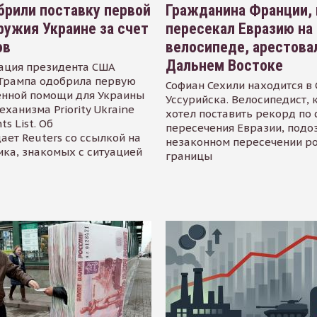
рили поставку первой
Гражданина Франции,
ружия Украине за счет
пересекал Евразию на
ов
велосипеде, арестова
Дальнем Востоке
ация президента США
Трампа одобрила первую
Софиан Сехили находится в
енной помощи для Украины
Уссурийска. Велосипедист,
еханизма Priority Ukraine
хотел поставить рекорд по 
s List. Об
пересечения Евразии, подо
ает Reuters со ссылкой на
незаконном пересечении р
ика, знакомых с ситуацией
границы