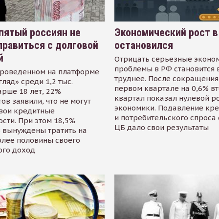
пятый россиян не
Экономический рост в
равиться с долговой
остановился
й
Отрицать серьезные эконо
проблемы в РФ становится 
проведенном на платформе
труднее. После сокращения
гляд» среди 1,2 тыс.
первом квартале на 0,6% в
арше 18 лет, 22%
квартал показал нулевой р
ов заявили, что не могут
экономики. Подавление кр
свои кредитные
и потребительского спроса
сти. При этом 18,5%
ЦБ дало свои результаты
 вынуждены тратить на
олее половины своего
ого доход