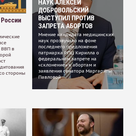
НАУК АЛЕКСЕЙ
ДОБРОВОЛЬСКИЙ
ВЫСТУПИЛ ПРОТИВ
 России
ЗАПРЕТА АБОРТОВ
Мнение кандидата медицинских
мические
наук прозвучало на фоне
все
последнего предложения
 ВВП в
патриарха РПЦ Кирилла о
торой
федеральном запрете на
ост
«склонение» к абортам и
едитования
заявления сенатора Маргариты
 со стороны
Павловой