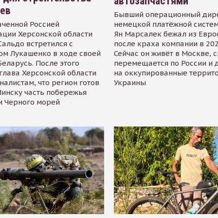
автозапчастями
иев
Бывший операционный дир
аченной Россией
немецкой платёжной систем
ации Херсонской области
Ян Марсалек бежал из Евр
альдо встретился с
после краха компании в 202
ом Лукашенко в ходе своей
Сейчас он живёт в Москве, 
Беларусь. После этого
перемещается по России и 
глава Херсонской области
на оккупированные террит
налистам, что регион готов
Украины
инску часть побережья
и Черного морей