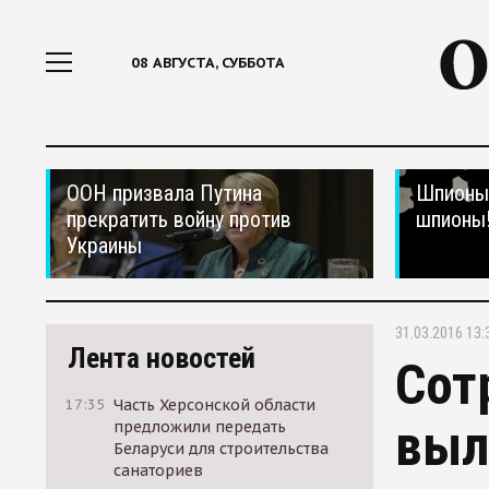
08 АВГУСТА, СУББОТА
ООН призвала Путина
Шпионы,
прекратить войну против
шпионы
Украины
31.03.2016 13:
Лента новостей
Сот
17:35
Часть Херсонской области
выл
предложили передать
Беларуси для строительства
санаториев