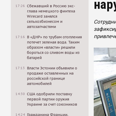
нар
17:26
Сбежавший в Россию экс-
глава немецкого финтеха
Wirecard занялся
Сотрудни
сельхозбизнесом и
автозапчастями
зафиксир
привлече
17:16
В «ДНР» по трубам отопления
потечет зеленая вода. Таким
образом «власти» решили
бороться со сливом воды из
батарей
17:13
Власти Эстонии объявили о
продаже оставленных на
российской границе
автомобилей
14:30
США одобрили поставку
первой партии оружия
Украине за счет союзников
14:24
Гражданина Франции,