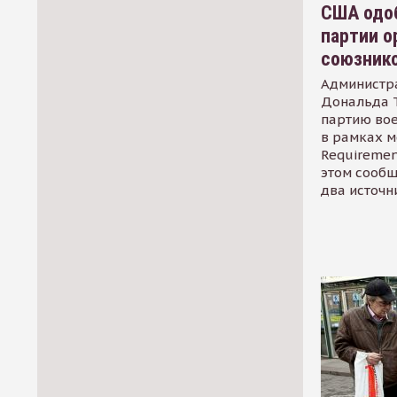
США одоб
партии о
союзник
Администр
Дональда 
партию во
в рамках м
Requirement
этом сообщ
два источн