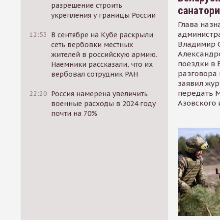
разрешение строить
санатор
укрепления у границы России
Глава назн
администр
12:53
В сентябре на Кубе раскрыли
Владимир С
сеть вербовки местных
Александр
жителей в российскую армию.
поездки в 
Наемники рассказали, что их
разговора 
вербовал сотрудник РАН
заявил жур
передать М
22:20
Россия намерена увеличить
Азовского 
военные расходы в 2024 году
почти на 70%