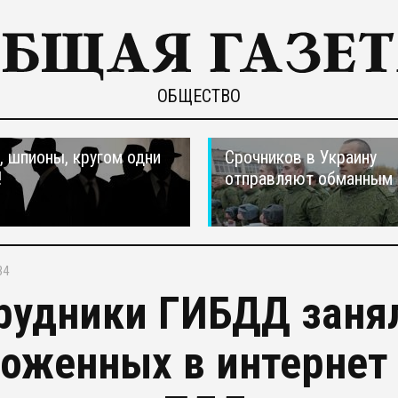
ОБЩЕСТВО
 шпионы, кругом одни
Срочников в Украину
!
отправляют обманным 
34
рудники ГИБДД заня
оженных в интернет 