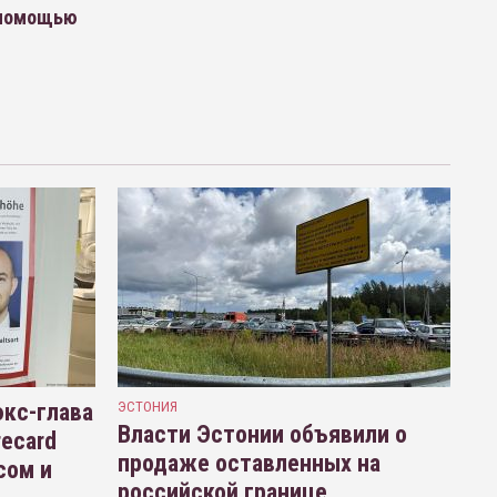
 помощью
кс-глава
ЭСТОНИЯ
Власти Эстонии объявили о
recard
продаже оставленных на
сом и
российской границе