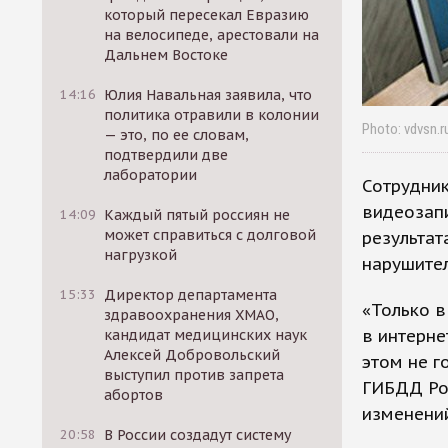
который пересекал Евразию
на велосипеде, арестовали на
Дальнем Востоке
14:16
Юлия Навальная заявила, что
политика отравили в колонии
Photo: vdvsn.r
— это, по ее словам,
подтвердили две
лаборатории
Сотрудни
видеозап
14:09
Каждый пятый россиян не
может справиться с долговой
результат
нагрузкой
нарушител
15:33
Директор департамента
«Только в
здравоохранения ХМАО,
в интерне
кандидат медицинских наук
Алексей Добровольский
этом не г
выступил против запрета
ГИБДД Ро
абортов
изменени
20:58
В России создадут систему