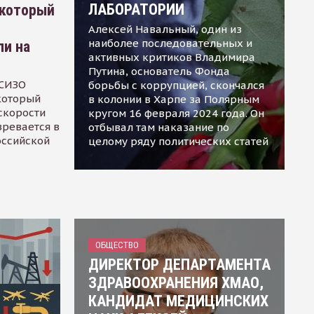
ЛАБОРАТОРИИ
 который
Алексей Навальный, один из
наиболее последовательных и
ли на
активных критиков Владимира
Путина, основатель Фонда
 СИЗО
борьбы с коррупцией, скончался
 который
в колонии в Харпе за Полярным
скорости
кругом 16 февраля 2024 года. Он
зревается в
отбывал там наказание по
оссийской
целому ряду политических статей
ОБЩЕСТВО
ДИРЕКТОР ДЕПАРТАМЕНТА
ЗДРАВООХРАНЕНИЯ ХМАО,
КАНДИДАТ МЕДИЦИНСКИХ