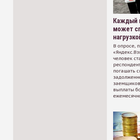
Каждый 
может сп
нагрузко
В опросе, 
«Яндекс.Вз
человек ст
респондент
погашать 
задолженно
заемщиков
выплаты б
ежемесячн