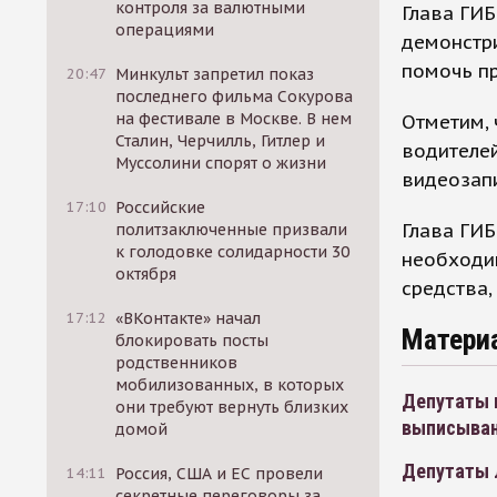
контроля за валютными
Глава ГИБ
операциями
демонстр
помочь п
20:47
Минкульт запретил показ
последнего фильма Сокурова
на фестивале в Москве. В нем
Отметим, 
Сталин, Черчилль, Гитлер и
водителей
Муссолини спорят о жизни
видеозап
17:10
Российские
Глава ГИБ
политзаключенные призвали
к голодовке солидарности 30
необходим
октября
средства
17:12
«ВКонтакте» начал
Матери
блокировать посты
родственников
мобилизованных, в которых
Депутаты 
они требуют вернуть близких
выписыван
домой
Депутаты 
14:11
Россия, США и ЕС провели
секретные переговоры за