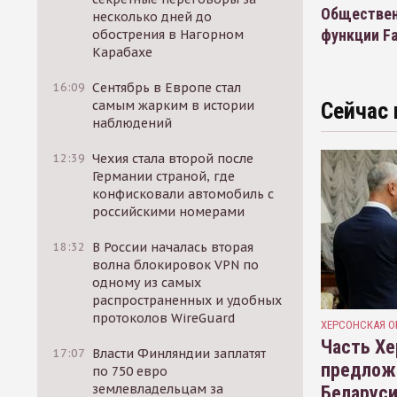
Обществен
несколько дней до
функции Fa
обострения в Нагорном
Карабахе
16:09
Сентябрь в Европе стал
самым жарким в истории
Сейчас 
наблюдений
12:39
Чехия стала второй после
Германии страной, где
конфисковали автомобиль с
российскими номерами
18:32
В России началась вторая
волна блокировок VPN по
одному из самых
распространенных и удобных
протоколов WireGuard
ХЕРСОНСКАЯ О
Часть Хе
17:07
Власти Финляндии заплатят
предлож
по 750 евро
землевладельцам за
Беларуси