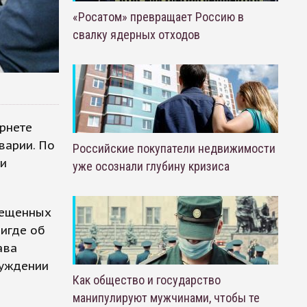
«Росатом» превращает Россию в
свалку ядерных отходов
рнете
варии. По
Российские покупатели недвижимости
ии
уже осознали глубину кризиса
мещенных
нигде об
ава
суждении
Как общество и государство
манипулируют мужчинами, чтобы те