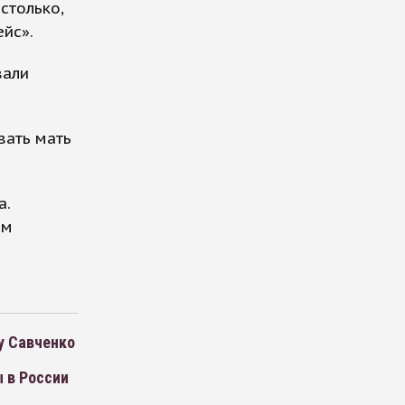
столько,
ейс».
вали
вать мать
а.
ам
у Савченко
 в России