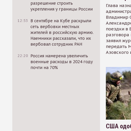
разрешение строить
Глава назн
укрепления у границы России
администр
Владимир С
12:53
В сентябре на Кубе раскрыли
Александр
сеть вербовки местных
поездки в 
жителей в российскую армию.
разговора 
Наемники рассказали, что их
заявил жур
вербовал сотрудник РАН
передать М
Азовского 
22:20
Россия намерена увеличить
военные расходы в 2024 году
почти на 70%
США одоб