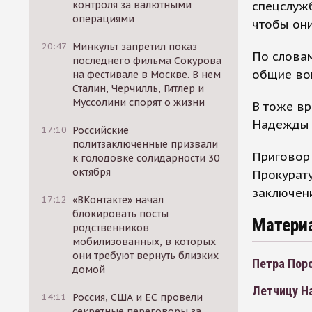
спецслужб
контроля за валютными
операциями
чтобы они
20:47
Минкульт запретил показ
По словам
последнего фильма Сокурова
общие воп
на фестивале в Москве. В нем
Сталин, Черчилль, Гитлер и
Муссолини спорят о жизни
В тоже вр
Надежды 
17:10
Российские
политзаключенные призвали
Приговор
к голодовке солидарности 30
октября
Прокурату
заключен
17:12
«ВКонтакте» начал
блокировать посты
Матери
родственников
мобилизованных, в которых
они требуют вернуть близких
Петра Пор
домой
Летчицу Н
14:11
Россия, США и ЕС провели
секретные переговоры за