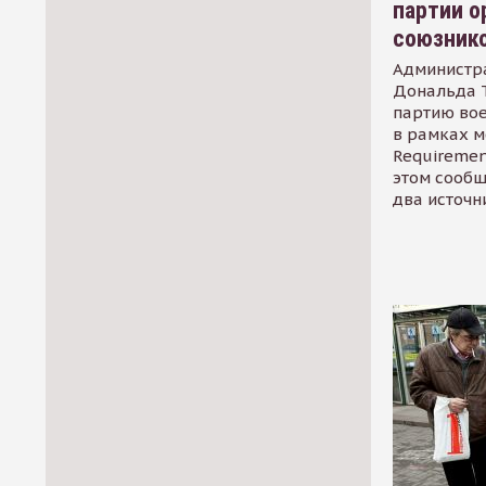
партии о
союзник
Администр
Дональда 
партию во
в рамках м
Requirement
этом сообщ
два источн