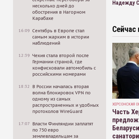
Надежду С
несколько дней до
обострения в Нагорном
Карабахе
Сейчас 
16:09
Сентябрь в Европе стал
самым жарким в истории
наблюдений
12:39
Чехия стала второй после
Германии страной, где
конфисковали автомобиль с
российскими номерами
18:32
В России началась вторая
волна блокировок VPN по
одному из самых
ХЕРСОНСКАЯ О
распространенных и удобных
Часть Хе
протоколов WireGuard
предлож
17:07
Власти Финляндии заплатят
Беларуси
по 750 евро
санатор
землевладельцам за