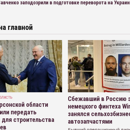
авченко заподозрили в подготовке переворота на Украин
на главной
БЛАСТЬ
Сбежавший в Россию э
рсонской области
немецкого финтеха Wi
или передать
занялся сельхозбизне
 для строительства
автозапчастями
иев
Бывший операционный дир