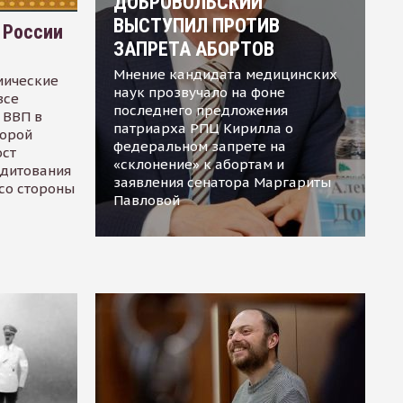
ДОБРОВОЛЬСКИЙ
ВЫСТУПИЛ ПРОТИВ
 России
ЗАПРЕТА АБОРТОВ
Мнение кандидата медицинских
мические
наук прозвучало на фоне
все
последнего предложения
 ВВП в
патриарха РПЦ Кирилла о
торой
федеральном запрете на
ост
«склонение» к абортам и
едитования
заявления сенатора Маргариты
 со стороны
Павловой