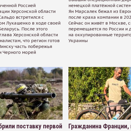
аченной Россией
немецкой платёжной систем
ации Херсонской области
Ян Марсалек бежал из Евр
альдо встретился с
после краха компании в 202
ом Лукашенко в ходе своей
Сейчас он живёт в Москве, 
Беларусь. После этого
перемещается по России и 
глава Херсонской области
на оккупированные террит
налистам, что регион готов
Украины
инску часть побережья
и Черного морей
рили поставку первой
Гражданина Франции,