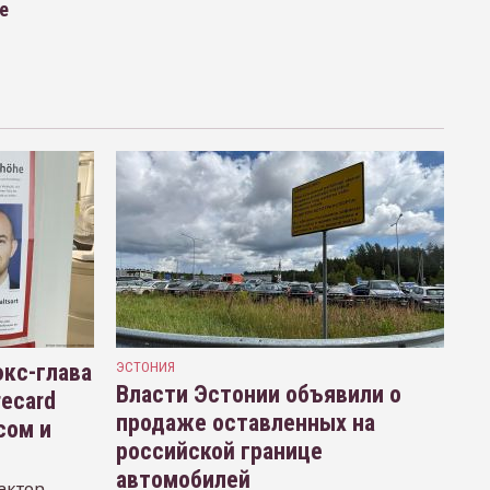
е
кс-глава
ЭСТОНИЯ
Власти Эстонии объявили о
recard
продаже оставленных на
сом и
российской границе
автомобилей
ектор