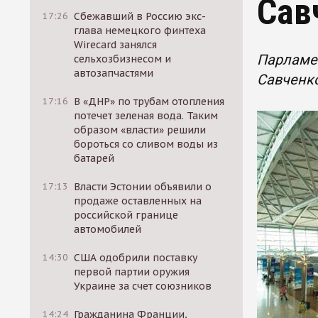
Сав
17:26
Сбежавший в Россию экс-
глава немецкого финтеха
Wirecard занялся
Парламе
сельхозбизнесом и
автозапчастями
Савченк
17:16
В «ДНР» по трубам отопления
потечет зеленая вода. Таким
образом «власти» решили
бороться со сливом воды из
батарей
17:13
Власти Эстонии объявили о
продаже оставленных на
российской границе
автомобилей
14:30
США одобрили поставку
первой партии оружия
Украине за счет союзников
14:24
Гражданина Франции,