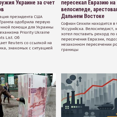
ружия Украине за счет
пересекал Евразию на
ов
велосипеде, арестова
Дальнем Востоке
ация президента США
Трампа одобрила первую
Софиан Сехили находится в
енной помощи для Украины
Уссурийска. Велосипедист,
еханизма Priority Ukraine
хотел поставить рекорд по 
s List. Об
пересечения Евразии, подо
ает Reuters со ссылкой на
незаконном пересечении р
ика, знакомых с ситуацией
границы