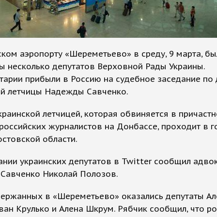
ком аэропорту «Шереметьево» в среду, 9 марта, бы
ы несколько депутатов Верховной Рады Украины.
арии прибыли в Россию на судебное заседание по 
ой летчицы Надежды Савченко.
краинской летчицей, которая обвиняется в причастн
российских журналистов на Донбассе, проходит в 
остовской области.
нии украинских депутатов в Twitter сообщил адво
Савченко Николай Полозов.
держанных в «Шереметьево» оказались депутаты Ал
ван Крулько и Алена Шкрум. Рябчик сообщил, что р