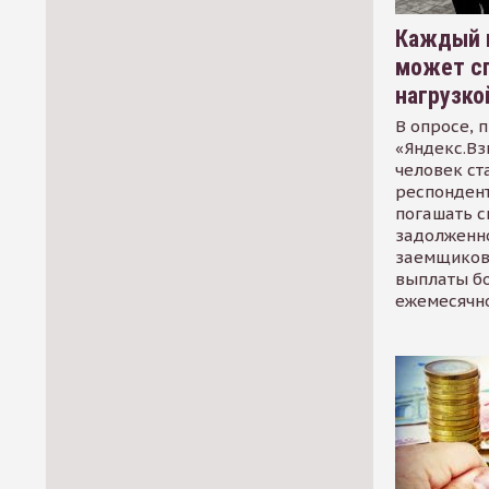
Каждый 
может сп
нагрузко
В опросе, 
«Яндекс.Вз
человек ст
респондент
погашать 
задолженно
заемщиков
выплаты б
ежемесячн