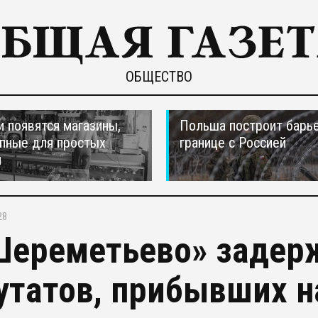
ОБЩЕСТВО
и появятся магазины,
Польша построит барье
пные для простых
границе с Россией
н
28
Шереметьево» задер
утатов, прибывших 