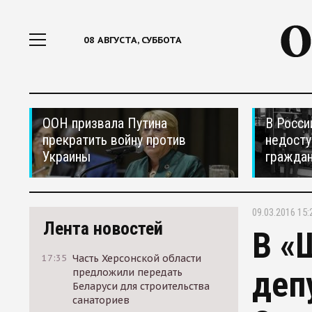
08 АВГУСТА, СУББОТА
ООН призвала Путина
В Росси
прекратить войну против
недосту
Украины
гражда
09.03.2016 15:
Лента новостей
В «
17:35
Часть Херсонской области
деп
предложили передать
Беларуси для строительства
санаториев