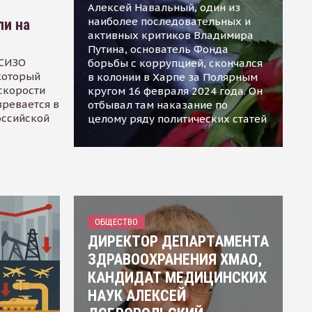
Алексей Навальный, один из
наиболее последовательных и
ли на
активных критиков Владимира
Путина, основатель Фонда
 СИЗО
борьбы с коррупцией, скончался
 который
в колонии в Харпе за Полярным
скорости
кругом 16 февраля 2024 года. Он
зревается в
отбывал там наказание по
оссийской
целому ряду политических статей
ОБЩЕСТВО
ДИРЕКТОР ДЕПАРТАМЕНТА
ЗДРАВООХРАНЕНИЯ ХМАО,
КАНДИДАТ МЕДИЦИНСКИХ
НАУК АЛЕКСЕЙ