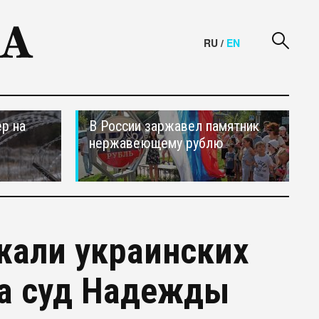
RU
/
EN
р на
В России заржавел памятник
нержавеющему рублю
жали украинских
на суд Надежды