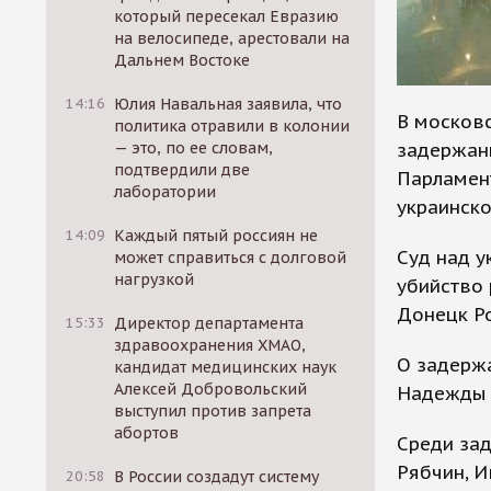
который пересекал Евразию
на велосипеде, арестовали на
Дальнем Востоке
14:16
Юлия Навальная заявила, что
В московс
политика отравили в колонии
задержан
— это, по ее словам,
подтвердили две
Парламент
лаборатории
украинск
14:09
Каждый пятый россиян не
Суд над у
может справиться с долговой
нагрузкой
убийство 
Донецк Р
15:33
Директор департамента
здравоохранения ХМАО,
О задержа
кандидат медицинских наук
Алексей Добровольский
Надежды 
выступил против запрета
абортов
Среди за
Рябчин, И
20:58
В России создадут систему