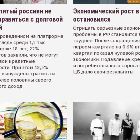
пятый россиян не
Экономический рост в
равиться с долговой
остановился
й
Отрицать серьезные эконо
проблемы в РФ становится 
проведенном на платформе
труднее. После сокращения
гляд» среди 1,2 тыс.
первом квартале на 0,6% в
арше 18 лет, 22%
квартал показал нулевой р
ов заявили, что не могут
экономики. Подавление кр
свои кредитные
и потребительского спроса
сти. При этом 18,5%
ЦБ дало свои результаты
 вынуждены тратить на
олее половины своего
ого доход