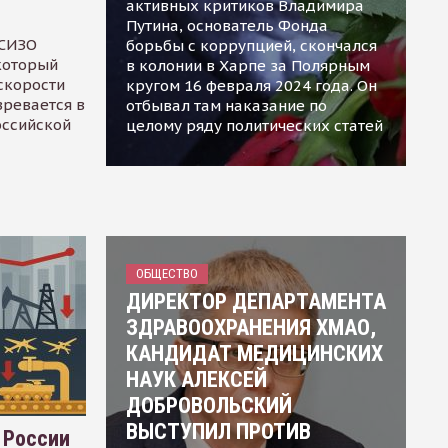
активных критиков Владимира
Путина, основатель Фонда
 СИЗО
борьбы с коррупцией, скончался
 который
в колонии в Харпе за Полярным
скорости
кругом 16 февраля 2024 года. Он
зревается в
отбывал там наказание по
оссийской
целому ряду политических статей
ОБЩЕСТВО
ДИРЕКТОР ДЕПАРТАМЕНТА
ЗДРАВООХРАНЕНИЯ ХМАО,
КАНДИДАТ МЕДИЦИНСКИХ
НАУК АЛЕКСЕЙ
ДОБРОВОЛЬСКИЙ
ВЫСТУПИЛ ПРОТИВ
 России