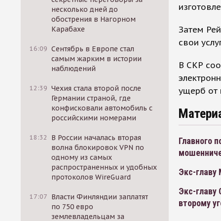
изготовле
несколько дней до
обострения в Нагорном
Затем Рей
Карабахе
свои услуг
16:09
Сентябрь в Европе стал
самым жарким в истории
В СКР соо
наблюдений
электронн
12:39
Чехия стала второй после
ущерб от 
Германии страной, где
конфисковали автомобиль с
Матери
российскими номерами
18:32
В России началась вторая
Главного 
волна блокировок VPN по
мошеннич
одному из самых
распространенных и удобных
Экс-главу
протоколов WireGuard
Экс-главу 
17:07
Власти Финляндии заплатят
второму у
по 750 евро
землевладельцам за