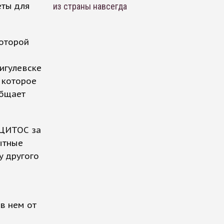
еты для
из страны навсегда
которой
игулевске
 которое
общает
 ЦИТОС за
ытные
у другого
в нем от