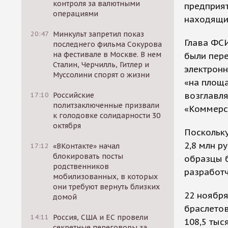
контроля за валютными
предприят
операциями
находящи
20:47
Минкульт запретил показ
Глава ФСИ
последнего фильма Сокурова
на фестивале в Москве. В нем
были пер
Сталин, Черчилль, Гитлер и
электронн
Муссолини спорят о жизни
«на площа
возглавл
17:10
Российские
политзаключенные призвали
«Коммерс
к голодовке солидарности 30
октября
Поскольку
2,8 млн р
17:12
«ВКонтакте» начал
блокировать посты
образцы 
родственников
разработч
мобилизованных, в которых
они требуют вернуть близких
22 ноября
домой
браслетов
14:11
Россия, США и ЕС провели
108,5 тыс
секретные переговоры за