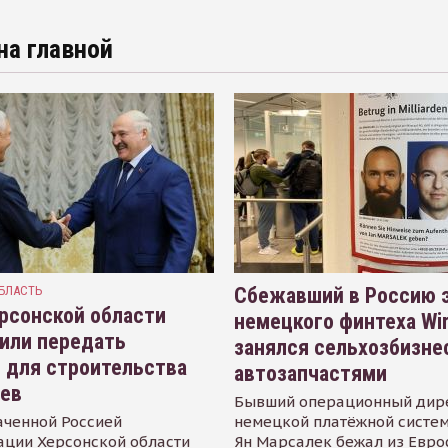
на главной
БЛАСТЬ
Сбежавший в Россию э
рсонской области
немецкого финтеха Wi
или передать
занялся сельхозбизне
 для строительства
автозапчастями
иев
Бывший операционный дир
аченной Россией
немецкой платёжной систем
ации Херсонской области
Ян Марсалек бежал из Евр