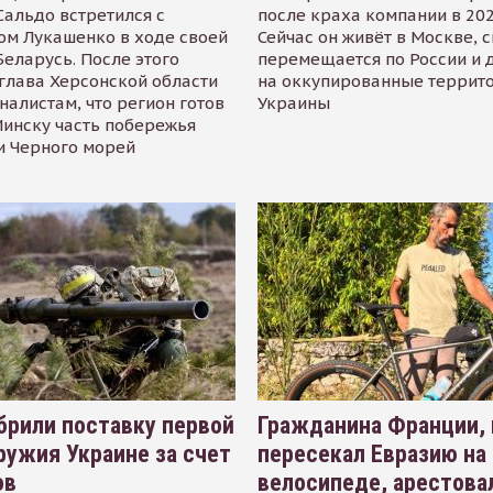
альдо встретился с
после краха компании в 202
ом Лукашенко в ходе своей
Сейчас он живёт в Москве, 
Беларусь. После этого
перемещается по России и 
глава Херсонской области
на оккупированные террит
налистам, что регион готов
Украины
инску часть побережья
и Черного морей
рили поставку первой
Гражданина Франции,
ружия Украине за счет
пересекал Евразию на
ов
велосипеде, арестова