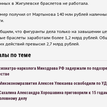
нных в Жигулевске браслетов не работала.
мер получил от Мартынова 140 млн рублей наличны
и.
бщили, что фигуранты дела только на завышении це
ые браслеты заработали более 1,2 млрд рублей. Об
их действий превысил 2,7 млрд рублей.
алы по теме
психиатра-нарколога Минздрава РФ задержали по подозр
естве
 Минэкономразвития Алексея Улюкаева освободили по У
Сахалина Александра Хорошавина приговорили к 15 года
головному делу