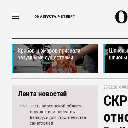
06 АВГУСТА, ЧЕТВЕРГ
Крабов и омаров признали
Шпионы,
разумными существами
шпионы
25.02.2016 08:
Лента новостей
СКР
17:35
Часть Херсонской области
отн
предложили передать
Беларуси для строительства
санаториев