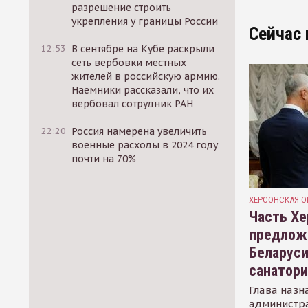
разрешение строить
укрепления у границы России
Сейчас 
12:53
В сентябре на Кубе раскрыли
сеть вербовки местных
жителей в российскую армию.
Наемники рассказали, что их
вербовал сотрудник РАН
22:20
Россия намерена увеличить
военные расходы в 2024 году
почти на 70%
ХЕРСОНСКАЯ О
Часть Хе
предлож
Беларуси
санатор
Глава назн
администр