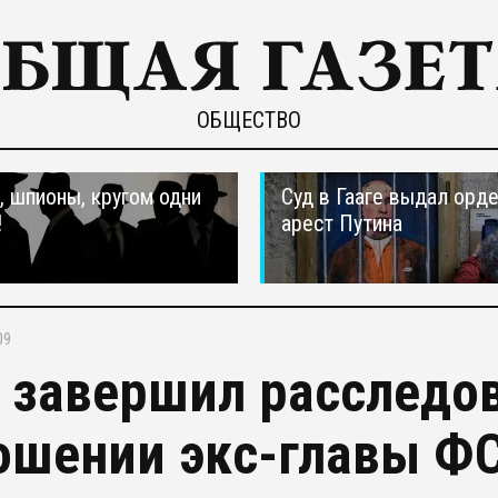
ОБЩЕСТВО
 шпионы, кругом одни
Суд в Гааге выдал орде
!
арест Путина
09
 завершил расследов
ошении экс-главы Ф