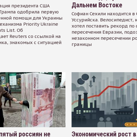
Дальнем Востоке
ация президента США
Трампа одобрила первую
Софиан Сехили находится в
енной помощи для Украины
Уссурийска. Велосипедист,
еханизма Priority Ukraine
хотел поставить рекорд по 
s List. Об
пересечения Евразии, подо
ает Reuters со ссылкой на
незаконном пересечении р
ика, знакомых с ситуацией
границы
пятый россиян не
Экономический рост в