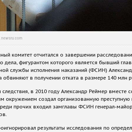
3.newsru.com
нный комитет отчитался о завершении расследован
о дела, фигурантом которого является бывший глав
ной службы исполнения наказаний (ФСИН) Александ
 обвиняют в получении отката в размере 140 млн р
 следствия, в 2010 году Александр Реймер вместе 
м окружением создал организованную преступную г
среди прочих входил замглавы ФСИН генерал-майо
ов.
роигнорировал результаты исследования по опреде