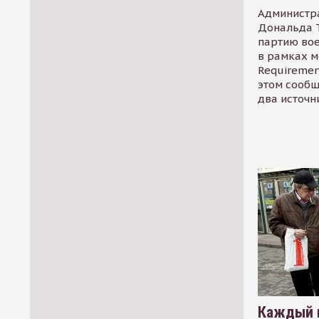
Администр
Дональда 
партию во
в рамках м
Requirement
этом сообщ
два источн
Каждый 