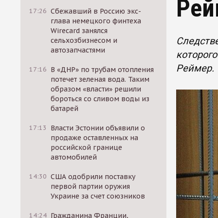
Рей
17:26
Сбежавший в Россию экс-
глава немецкого финтеха
Wirecard занялся
Следстве
сельхозбизнесом и
автозапчастями
которог
Реймер. 
17:16
В «ДНР» по трубам отопления
потечет зеленая вода. Таким
образом «власти» решили
бороться со сливом воды из
батарей
17:13
Власти Эстонии объявили о
продаже оставленных на
российской границе
автомобилей
14:30
США одобрили поставку
первой партии оружия
Украине за счет союзников
14:24
Гражданина Франции,