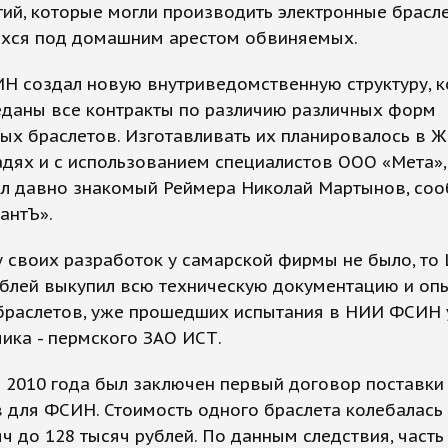
ий, которые могли производить электронные брасл
хся под домашним арестом обвиняемых.
Н создал новую внутриведомственную структуру, 
еданы все контракты по различию различных форм
ых браслетов. Изготавливать их планировалось в Ж
дях и с использованием специалистов ООО «Мета»,
ял давно знакомый Реймера Николай Мартынов, со
антЪ».
 своих разработок у самарской фирмы не было, то
ублей выкупил всю техническую документацию и оп
браслетов, уже прошедших испытания в НИИ ФСИН 
ика - пермского ЗАО ИСТ.
 2010 года был заключен первый договор поставки
 для ФСИН. Стоимость одного браслета колебалась 
яч до 128 тысяч рублей. По данным следствия, часть