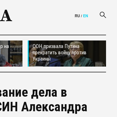
RU
/
EN
р на
ООН призвала Путина
прекратить войну против
Украины
ание дела в
СИН Александра