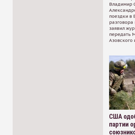
Владимир С
Александр
поездки в 
разговора 
заявил жур
передать М
Азовского 
США одоб
партии о
союзник