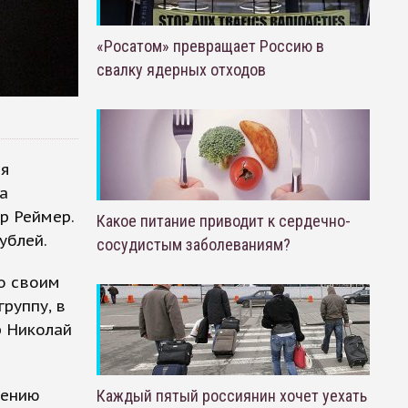
«Росатом» превращает Россию в
свалку ядерных отходов
ия
а
р Реймер.
Какое питание приводит к сердечно-
ублей.
сосудистым заболеваниям?
со своим
руппу, в
р Николай
лению
Каждый пятый россиянин хочет уехать