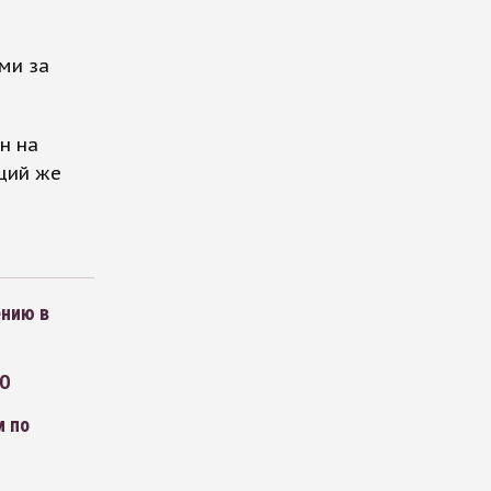
ми за
н на
щий же
ению в
ДО
м по