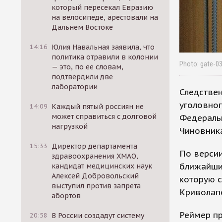
который пересекал Евразию
на велосипеде, арестовали на
Дальнем Востоке
14:16
Юлия Навальная заявила, что
политика отравили в колонии
Photo: gate-0
— это, по ее словам,
подтвердили две
лаборатории
Следстве
уголовног
14:09
Каждый пятый россиян не
может справиться с долговой
Федераль
нагрузкой
Чиновника
15:33
Директор департамента
По версии
здравоохранения ХМАО,
ближайши
кандидат медицинских наук
Алексей Добровольский
которую 
выступил против запрета
Криволап
абортов
Реймер п
20:58
В России создадут систему