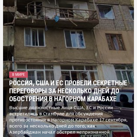
В МИРЕ
РОССИЯ, США И ЕС ПРОВЕЛИ СЕКРЕТНЫЕ
ПЕРЕГОВОРЫ ЗА НЕСКОЛЬКО ДНЕЙ ДО
ОБОСТРЕНИЯ В НАГОРНОМ КАРАБАХЕ
Высшие должностные лица США, ЕС и России
встретились в Стамбуле для обсуждения
противостояния в Нагорном Карабахе 17 сентября,
всего за несколько дней до того, как
Азербайджан начал обстрел непризнанной