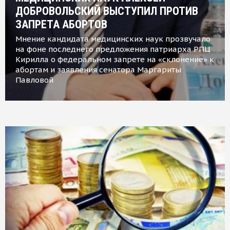
ДОБРОВОЛЬСКИЙ ВЫСТУПИЛ ПРОТИВ
ЗАПРЕТА АБОРТОВ
Мнение кандидата медицинских наук прозвучало
на фоне последнего предложения патриарха РПЦ
Кирилла о федеральном запрете на «склонение» к
абортам и заявления сенатора Маргариты
Павловой