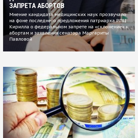
ЗАПРЕТА АБОРТОВ
Мнение кандидата медицинских наук прозвучало
на фоне последнего предложения патриарха РПЦ
Кирилла о федеральном запрете на «склонение» к
абортам и заявления сенатора Маргариты
Павловой