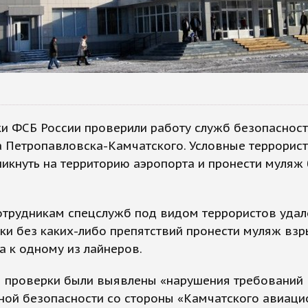
и ФСБ России проверили работу служб безопаснос
а Петропавловска-Камчатского. Условные террорис
икнуть на территорию аэропорта и пронести муляж
сотрудникам спецслужб под видом террористов удал
ки без каких-либо препятствий пронести муляж вз
а к одному из лайнеров.
м проверки были выявлены «нарушения требований
ной безопасности со стороны «Камчатского авиаци