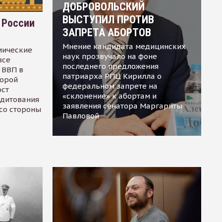
ДОБРОВОЛЬСКИЙ
ВЫСТУПИЛ ПРОТИВ
 России
ЗАПРЕТА АБОРТОВ
Мнение кандидата медицинских
мические
наук прозвучало на фоне
все
последнего предложения
 ВВП в
патриарха РПЦ Кирилла о
торой
федеральном запрете на
ост
«склонение» к абортам и
едитования
заявления сенатора Маргариты
 со стороны
Павловой