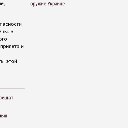
е,
оружие Украине
пасности
ны. В
ого
 прилета и
ты этой
зрешат
ных