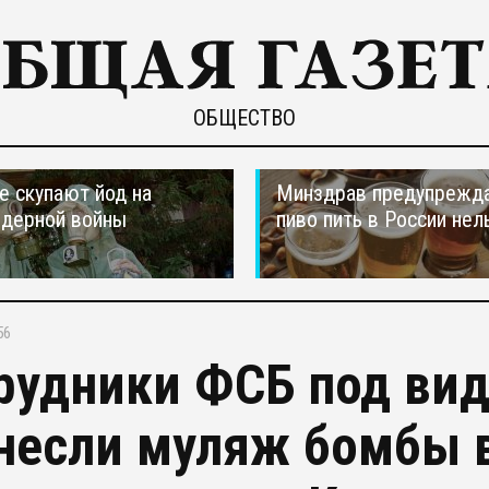
ОБЩЕСТВО
е скупают йод на
Минздрав предупрежда
ядерной войны
пиво пить в России нел
56
рудники ФСБ под ви
несли муляж бомбы 