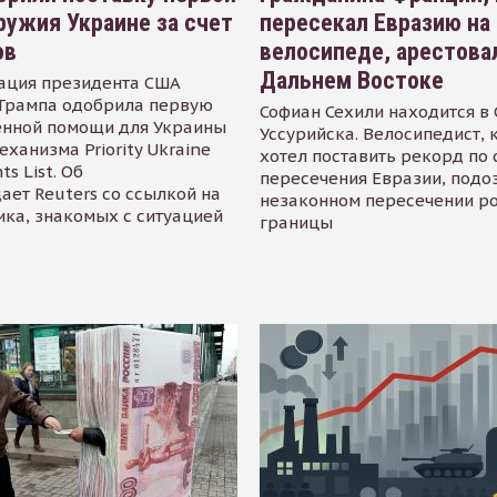
ружия Украине за счет
пересекал Евразию на
ов
велосипеде, арестова
Дальнем Востоке
ация президента США
Трампа одобрила первую
Софиан Сехили находится в
енной помощи для Украины
Уссурийска. Велосипедист,
еханизма Priority Ukraine
хотел поставить рекорд по 
s List. Об
пересечения Евразии, подо
ает Reuters со ссылкой на
незаконном пересечении р
ика, знакомых с ситуацией
границы