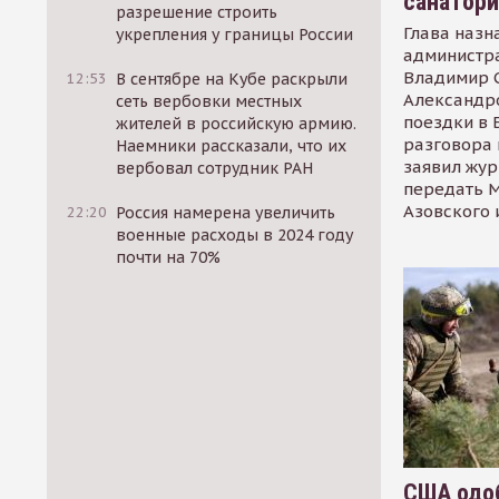
санатор
разрешение строить
Глава назн
укрепления у границы России
администр
Владимир С
12:53
В сентябре на Кубе раскрыли
Александр
сеть вербовки местных
поездки в 
жителей в российскую армию.
разговора 
Наемники рассказали, что их
заявил жур
вербовал сотрудник РАН
передать М
Азовского 
22:20
Россия намерена увеличить
военные расходы в 2024 году
почти на 70%
США одоб