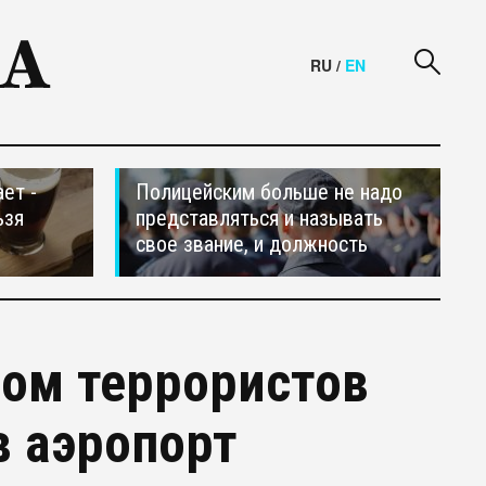
RU
/
EN
ет -
Полицейским больше не надо
ьзя
представляться и называть
свое звание, и должность
дом террористов
в аэропорт