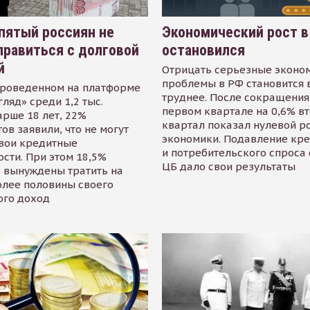
пятый россиян не
Экономический рост в
равиться с долговой
остановился
й
Отрицать серьезные эконо
проблемы в РФ становится 
проведенном на платформе
труднее. После сокращения
гляд» среди 1,2 тыс.
первом квартале на 0,6% в
арше 18 лет, 22%
квартал показал нулевой р
ов заявили, что не могут
экономики. Подавление кр
свои кредитные
и потребительского спроса
сти. При этом 18,5%
ЦБ дало свои результаты
 вынуждены тратить на
олее половины своего
ого доход