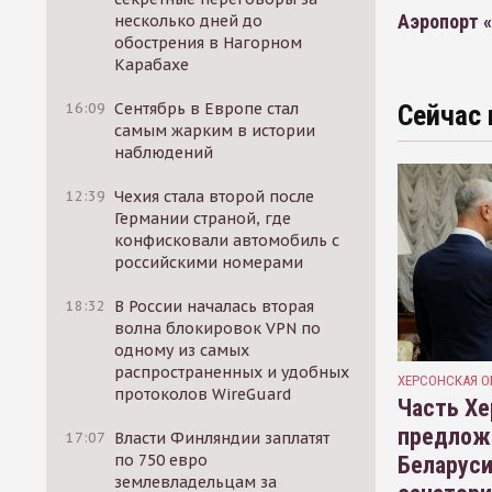
Аэропорт 
несколько дней до
обострения в Нагорном
Карабахе
16:09
Сентябрь в Европе стал
Сейчас 
самым жарким в истории
наблюдений
12:39
Чехия стала второй после
Германии страной, где
конфисковали автомобиль с
российскими номерами
18:32
В России началась вторая
волна блокировок VPN по
одному из самых
распространенных и удобных
ХЕРСОНСКАЯ О
протоколов WireGuard
Часть Хе
предлож
17:07
Власти Финляндии заплатят
по 750 евро
Беларуси
землевладельцам за