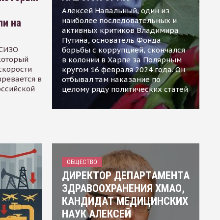
Алексей Навальный, один из
наиболее последовательных и
ли на
активных критиков Владимира
Путина, основатель Фонда
 СИЗО
борьбы с коррупцией, скончался
 который
в колонии в Харпе за Полярным
скорости
кругом 16 февраля 2024 года. Он
зревается в
отбывал там наказание по
оссийской
целому ряду политических статей
ОБЩЕСТВО
ДИРЕКТОР ДЕПАРТАМЕНТА
ЗДРАВООХРАНЕНИЯ ХМАО,
КАНДИДАТ МЕДИЦИНСКИХ
НАУК АЛЕКСЕЙ