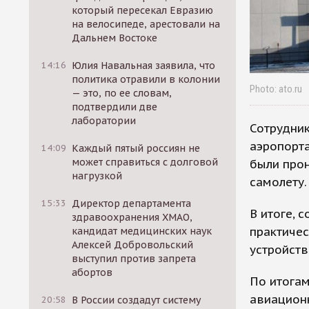
который пересекал Евразию
на велосипеде, арестовали на
Дальнем Востоке
14:16
Юлия Навальная заявила, что
политика отравили в колонии
Photo: ato.ru
— это, по ее словам,
подтвердили две
лаборатории
Сотрудник
аэропорт
14:09
Каждый пятый россиян не
может справиться с долговой
были прон
нагрузкой
самолету.
15:33
Директор департамента
В итоге, 
здравоохранения ХМАО,
практичес
кандидат медицинских наук
Алексей Добровольский
устройств
выступил против запрета
абортов
По итога
авиацион
20:58
В России создадут систему