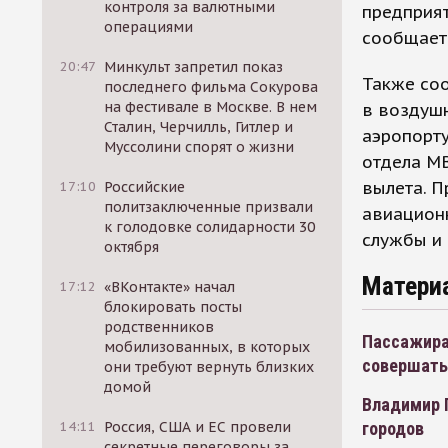
контроля за валютными
предприят
операциями
сообщает 
20:47
Минкульт запретил показ
Также соо
последнего фильма Сокурова
на фестивале в Москве. В нем
в воздушн
Сталин, Черчилль, Гитлер и
аэропорту
Муссолини спорят о жизни
отдела МВ
вылета. 
17:10
Российские
политзаключенные призвали
авиацион
к голодовке солидарности 30
службы и
октября
Матери
17:12
«ВКонтакте» начал
блокировать посты
родственников
Пассажира
мобилизованных, в которых
совершать 
они требуют вернуть близких
домой
Владимир 
городов
14:11
Россия, США и ЕС провели
секретные переговоры за