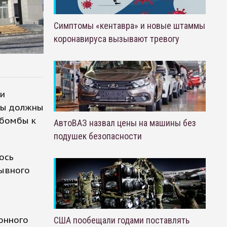
Симптомы «кентавра» и новые штаммы
коронавируса вызывают тревогу
ти
ты должны
 бомбы к
АвтоВАЗ назвал цены на машины без
подушек безопасности
ось
рывного
онного
США пообещали годами поставлять