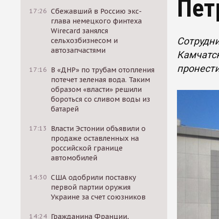
Пет
17:26
Сбежавший в Россию экс-
глава немецкого финтеха
Wirecard занялся
Сотрудни
сельхозбизнесом и
автозапчастями
Камчатск
пронест
17:16
В «ДНР» по трубам отопления
потечет зеленая вода. Таким
образом «власти» решили
бороться со сливом воды из
батарей
17:13
Власти Эстонии объявили о
продаже оставленных на
российской границе
автомобилей
14:30
США одобрили поставку
первой партии оружия
Украине за счет союзников
14:24
Гражданина Франции,