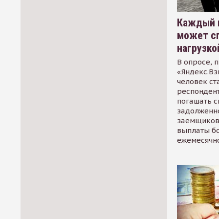
Каждый 
может сп
нагрузко
В опросе, 
«Яндекс.Вз
человек ст
респондент
погашать 
задолженно
заемщиков
выплаты б
ежемесячн