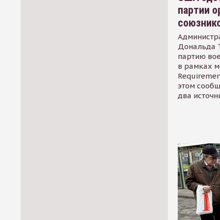
партии о
союзник
Администр
Дональда 
партию во
в рамках м
Requirement
этом сообщ
два источн