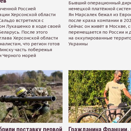
иев
Бывший операционный дир
аченной Россией
немецкой платёжной систем
ации Херсонской области
Ян Марсалек бежал из Евр
альдо встретился с
после краха компании в 202
ом Лукашенко в ходе своей
Сейчас он живёт в Москве, 
Беларусь. После этого
перемещается по России и 
глава Херсонской области
на оккупированные террит
налистам, что регион готов
Украины
инску часть побережья
и Черного морей
рили поставку первой
Гражданина Франции,