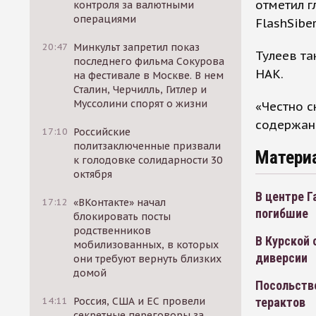
отметил г
контроля за валютными
операциями
FlashSiber
20:47
Минкульт запретил показ
Тулеев та
последнего фильма Сокурова
НАК.
на фестивале в Москве. В нем
Сталин, Черчилль, Гитлер и
Муссолини спорят о жизни
«Честно с
содержани
17:10
Российские
политзаключенные призвали
Матери
к голодовке солидарности 30
октября
В центре Г
17:12
«ВКонтакте» начал
погибшие
блокировать посты
родственников
В Курской 
мобилизованных, в которых
диверсии
они требуют вернуть близких
домой
Посольств
терактов
14:11
Россия, США и ЕС провели
секретные переговоры за