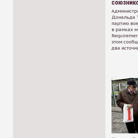
союзник
Администр
Дональда 
партию во
в рамках м
Requirement
этом сообщ
два источн