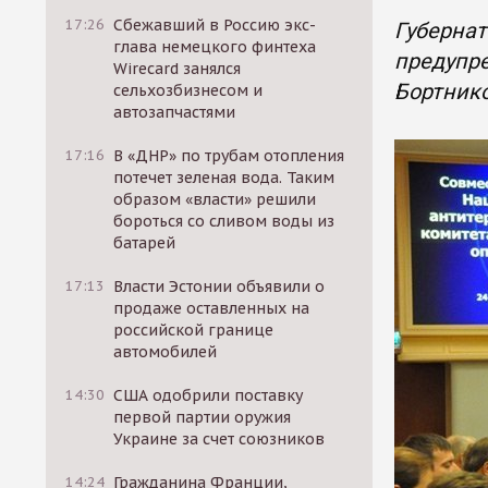
17:26
Сбежавший в Россию экс-
Губернат
глава немецкого финтеха
предупре
Wirecard занялся
Бортник
сельхозбизнесом и
автозапчастями
17:16
В «ДНР» по трубам отопления
потечет зеленая вода. Таким
образом «власти» решили
бороться со сливом воды из
батарей
17:13
Власти Эстонии объявили о
продаже оставленных на
российской границе
автомобилей
14:30
США одобрили поставку
первой партии оружия
Украине за счет союзников
14:24
Гражданина Франции,