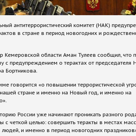
ьный антитеррористический комитет (НАК) предупр
рактов в стране в период новогодних и рождествен
р Кемеровской области Аман Тулеев сообщил, что 
у с предупреждением о терактах от председателя 
а Бортникова.
мме говорится «о повышении террористической угр
нашей стране и именно на Новый год, и именно на
о».
торию России уже начинают проникать разного род
ы с четкой целью: совершить теракты в местах мас
 людей, и именно в период новогодних праздников»