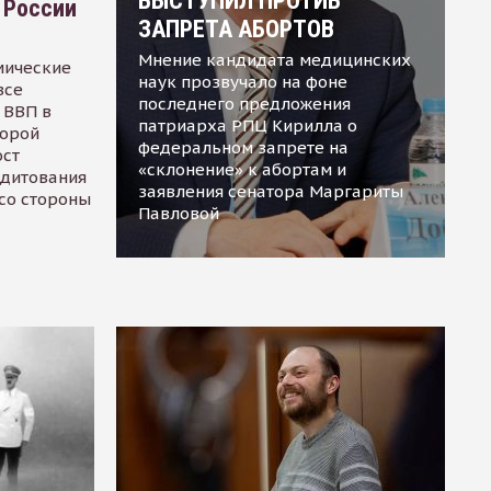
ВЫСТУПИЛ ПРОТИВ
 России
ЗАПРЕТА АБОРТОВ
Мнение кандидата медицинских
мические
наук прозвучало на фоне
все
последнего предложения
 ВВП в
патриарха РПЦ Кирилла о
торой
федеральном запрете на
ост
«склонение» к абортам и
едитования
заявления сенатора Маргариты
 со стороны
Павловой