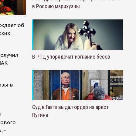
в Россию марихуаны
еждает об
ских
получил
В РПЦ упорядочат изгнание бесов
НАК
озы в
Суд в Гааге выдал ордер на арест
а
Путина
сового
, -