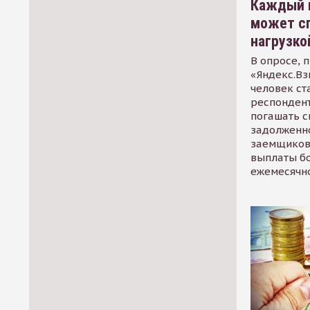
Каждый 
может сп
нагрузко
В опросе, 
«Яндекс.Вз
человек ст
респондент
погашать 
задолженно
заемщиков
выплаты б
ежемесячн