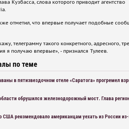
лава Кузбасса, слова которого приводит агентство
ia.
кже отметил, что впервые получает подобные сооб
кажу, телеграмму такого конкретного, адресного, т
я я получаю впервые», - признался Тулеев.
алы по теме
аваны в пятизвездочном отеле «Саратога» прогремел взр
области обрушился железнодорожный мост. Глава регион
о США рекомендовало американцам уехать из России из-