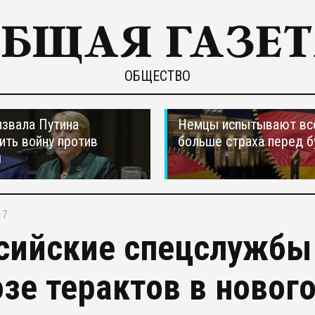
ОБЩЕСТВО
звала Путина
Немцы испытывают вс
ить войну против
больше страха перед 
ы
17
сийские спецслужбы
озе терактов в новог