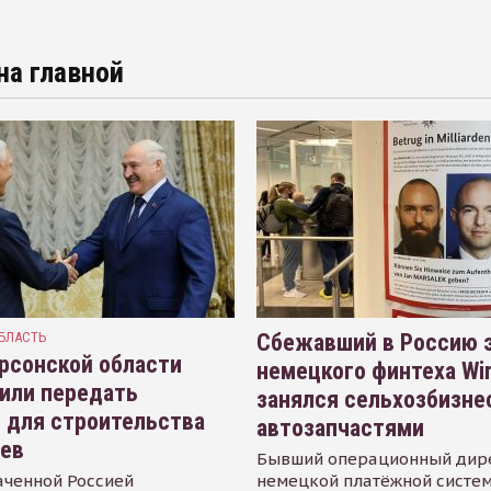
на главной
БЛАСТЬ
Сбежавший в Россию э
рсонской области
немецкого финтеха Wi
или передать
занялся сельхозбизне
 для строительства
автозапчастями
иев
Бывший операционный дир
аченной Россией
немецкой платёжной систем