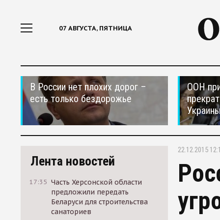
07 АВГУСТА, ПЯТНИЦА
В России нет плохих дорог –
ООН при
есть только бездорожье
прекрат
Украин
22.12.2015 12:
Лента новостей
Рос
17:35
Часть Херсонской области
угр
предложили передать
Беларуси для строительства
санаториев