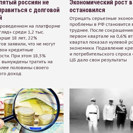
пятый россиян не
Экономический рост в
равиться с долговой
остановился
й
Отрицать серьезные эконо
проблемы в РФ становится 
проведенном на платформе
труднее. После сокращения
гляд» среди 1,2 тыс.
первом квартале на 0,6% в
арше 18 лет, 22%
квартал показал нулевой р
ов заявили, что не могут
экономики. Подавление кр
свои кредитные
и потребительского спроса
сти. При этом 18,5%
ЦБ дало свои результаты
 вынуждены тратить на
олее половины своего
ого доход