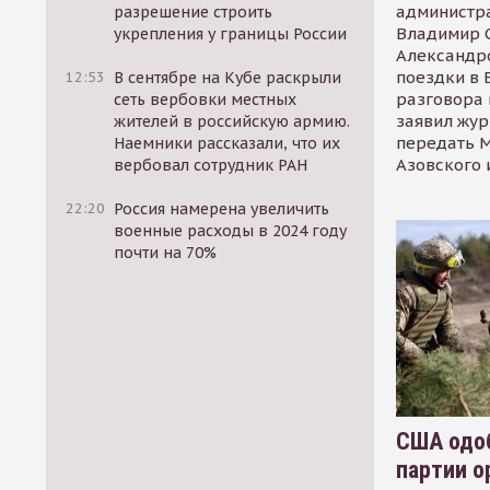
администр
разрешение строить
Владимир С
укрепления у границы России
Александр
поездки в 
12:53
В сентябре на Кубе раскрыли
разговора 
сеть вербовки местных
заявил жур
жителей в российскую армию.
передать М
Наемники рассказали, что их
Азовского 
вербовал сотрудник РАН
22:20
Россия намерена увеличить
военные расходы в 2024 году
почти на 70%
США одоб
партии о