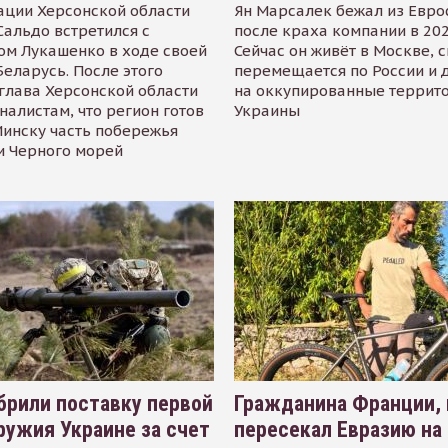
ации Херсонской области
Ян Марсалек бежал из Евр
альдо встретился с
после краха компании в 202
ом Лукашенко в ходе своей
Сейчас он живёт в Москве, 
Беларусь. После этого
перемещается по России и 
глава Херсонской области
на оккупированные террит
налистам, что регион готов
Украины
инску часть побережья
и Черного морей
рили поставку первой
Гражданина Франции,
ружия Украине за счет
пересекал Евразию на