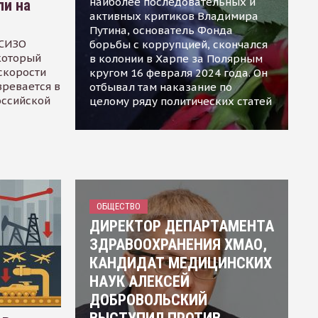
наиболее последовательных и
ли на
активных критиков Владимира
Путина, основатель Фонда
 СИЗО
борьбы с коррупцией, скончался
 который
в колонии в Харпе за Полярным
скорости
кругом 16 февраля 2024 года. Он
зревается в
отбывал там наказание по
оссийской
целому ряду политических статей
ОБЩЕСТВО
ДИРЕКТОР ДЕПАРТАМЕНТА
ЗДРАВООХРАНЕНИЯ ХМАО,
КАНДИДАТ МЕДИЦИНСКИХ
НАУК АЛЕКСЕЙ
ДОБРОВОЛЬСКИЙ