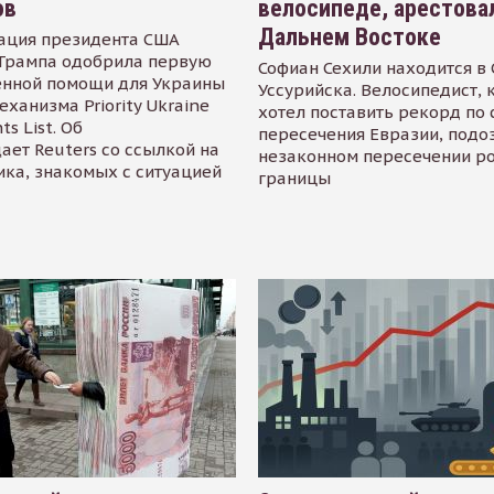
ов
велосипеде, арестова
Дальнем Востоке
ация президента США
Трампа одобрила первую
Софиан Сехили находится в
енной помощи для Украины
Уссурийска. Велосипедист,
еханизма Priority Ukraine
хотел поставить рекорд по 
s List. Об
пересечения Евразии, подо
ает Reuters со ссылкой на
незаконном пересечении р
ика, знакомых с ситуацией
границы