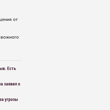
щения от
ревожного
ыв. Есть
а заявил о
за угрозы