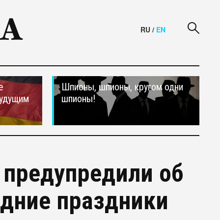
RU
/
EN
е
Шпионы, шпионы, кругом одни
будущим
шпионы!
 предупредили об
одние праздники