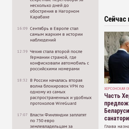
несколько дней до
обострения в Нагорном
Карабахе
Сейчас 
16:09
Сентябрь в Европе стал
самым жарким в истории
наблюдений
12:39
Чехия стала второй после
Германии страной, где
конфисковали автомобиль с
российскими номерами
18:32
В России началась вторая
волна блокировок VPN по
ХЕРСОНСКАЯ О
одному из самых
Часть Хе
распространенных и удобных
предлож
протоколов WireGuard
Беларуси
17:07
Власти Финляндии заплатят
санатор
по 750 евро
Глава назн
землевладельцам за