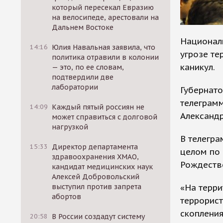
который пересекал Евразию
на велосипеде, арестовали на
Дальнем Востоке
Национал
14:16
Юлия Навальная заявила, что
угрозе те
политика отравили в колонии
каникул.
— это, по ее словам,
подтвердили две
лаборатории
Губернато
телеграмм
14:09
Каждый пятый россиян не
Александр
может справиться с долговой
нагрузкой
В телегра
15:33
Директор департамента
целом по 
здравоохранения ХМАО,
Рождеств
кандидат медицинских наук
Алексей Добровольский
«На терри
выступил против запрета
абортов
террорист
скопления
20:58
В России создадут систему