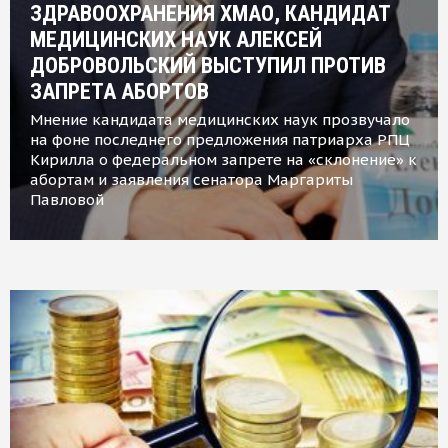
ЗДРАВООХРАНЕНИЯ ХМАО, КАНДИДАТ
МЕДИЦИНСКИХ НАУК АЛЕКСЕЙ
ДОБРОВОЛЬСКИЙ ВЫСТУПИЛ ПРОТИВ
ЗАПРЕТА АБОРТОВ
Мнение кандидата медицинских наук прозвучало
на фоне последнего предложения патриарха РПЦ
Кирилла о федеральном запрете на «склонение» к
абортам и заявления сенатора Маргариты
Павловой