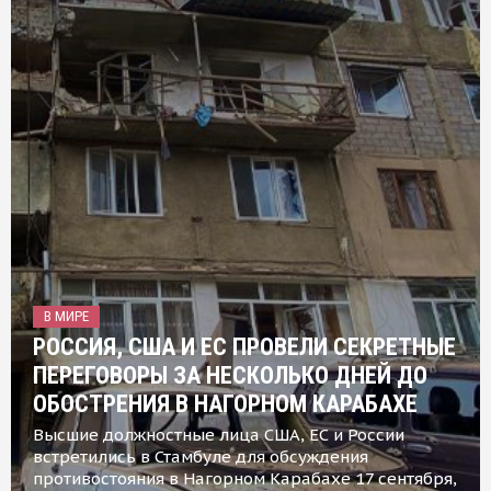
В МИРЕ
РОССИЯ, США И ЕС ПРОВЕЛИ СЕКРЕТНЫЕ
ПЕРЕГОВОРЫ ЗА НЕСКОЛЬКО ДНЕЙ ДО
ОБОСТРЕНИЯ В НАГОРНОМ КАРАБАХЕ
Высшие должностные лица США, ЕС и России
встретились в Стамбуле для обсуждения
противостояния в Нагорном Карабахе 17 сентября,