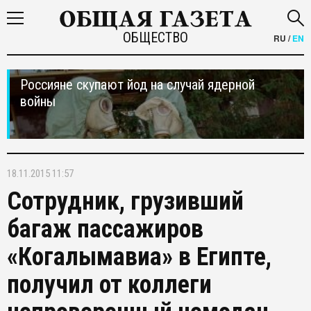
ОБЩЕСТВО
RU
/
EN
Россияне скупают йод на случай ядерной
войны
18.11.2015 11:57
Сотрудник, грузивший
багаж пассажиров
«Когалымавиа» в Египте,
получил от коллеги