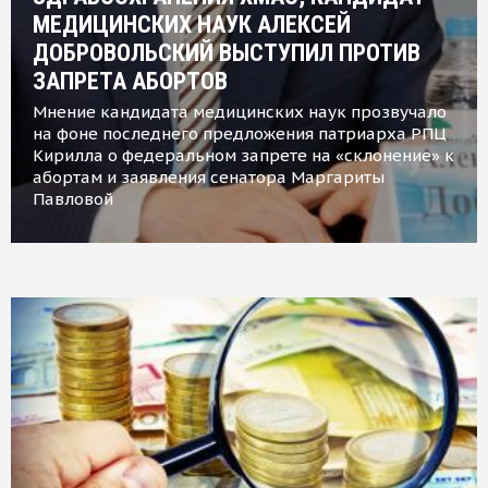
МЕДИЦИНСКИХ НАУК АЛЕКСЕЙ
ДОБРОВОЛЬСКИЙ ВЫСТУПИЛ ПРОТИВ
ЗАПРЕТА АБОРТОВ
Мнение кандидата медицинских наук прозвучало
на фоне последнего предложения патриарха РПЦ
Кирилла о федеральном запрете на «склонение» к
абортам и заявления сенатора Маргариты
Павловой