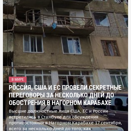
В МИРЕ
РОССИЯ, США И ЕС ПРОВЕЛИ СЕКРЕТНЫЕ
ПЕРЕГОВОРЫ ЗА НЕСКОЛЬКО ДНЕЙ ДО
ОБОСТРЕНИЯ В НАГОРНОМ КАРАБАХЕ
Высшие должностные лица США, ЕС и России
встретились в Стамбуле для обсуждения
противостояния в Нагорном Карабахе 17 сентября,
всего за несколько дней до того, как