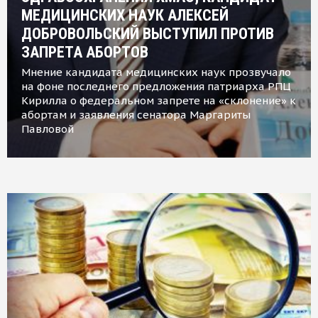
МЕДИЦИНСКИХ НАУК АЛЕКСЕЙ
ДОБРОВОЛЬСКИЙ ВЫСТУПИЛ ПРОТИВ
ЗАПРЕТА АБОРТОВ
Мнение кандидата медицинских наук прозвучало
на фоне последнего предложения патриарха РПЦ
Кирилла о федеральном запрете на «склонение» к
абортам и заявления сенатора Маргариты
Павловой