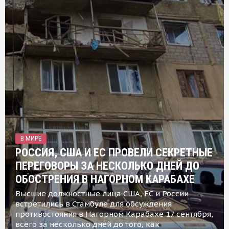
В МИРЕ
РОССИЯ, США И ЕС ПРОВЕЛИ СЕКРЕТНЫЕ
ПЕРЕГОВОРЫ ЗА НЕСКОЛЬКО ДНЕЙ ДО
ОБОСТРЕНИЯ В НАГОРНОМ КАРАБАХЕ
Высшие должностные лица США, ЕС и России
встретились в Стамбуле для обсуждения
противостояния в Нагорном Карабахе 17 сентября,
всего за несколько дней до того, как