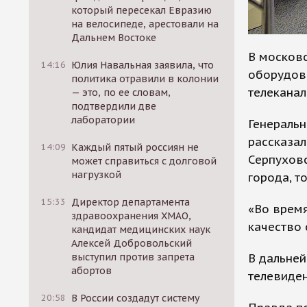
который пересекал Евразию
на велосипеде, арестовали на
Дальнем Востоке
В московс
14:16
Юлия Навальная заявила, что
оборудова
политика отравили в колонии
телеканал
— это, по ее словам,
подтвердили две
лаборатории
Генераль
рассказал
14:09
Каждый пятый россиян не
Серпухов
может справиться с долговой
нагрузкой
города, т
15:33
Директор департамента
«Во время
здравоохранения ХМАО,
качество 
кандидат медицинских наук
Алексей Добровольский
В дальней
выступил против запрета
абортов
телевиден
20:58
В России создадут систему