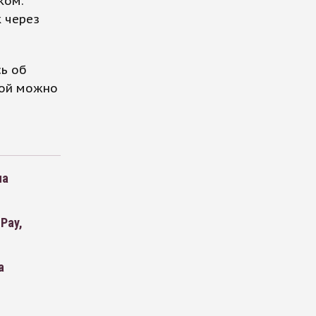
ком.
 через
ь об
той можно
на
Pay,
а