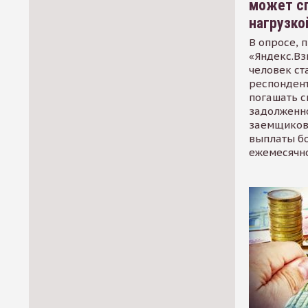
может сп
нагрузко
В опросе, 
«Яндекс.Вз
человек ст
респондент
погашать 
задолженно
заемщиков
выплаты б
ежемесячн