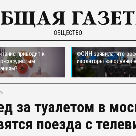
ОБЩЕСТВО
итание приводит к
ФСИН заявила, что рос
но-сосудистым
изоляторы заполнены 
ваниям?
25
ед за туалетом в мо
вятся поезда с теле