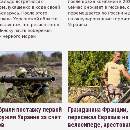
альдо встретился с
после краха компании в 202
ом Лукашенко в ходе своей
Сейчас он живёт в Москве, 
Беларусь. После этого
перемещается по России и 
глава Херсонской области
на оккупированные террит
налистам, что регион готов
Украины
инску часть побережья
и Черного морей
рили поставку первой
Гражданина Франции,
ружия Украине за счет
пересекал Евразию на
ов
велосипеде, арестова