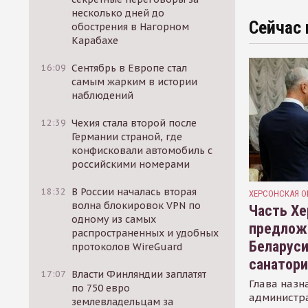
несколько дней до
Сейчас 
обострения в Нагорном
Карабахе
16:09
Сентябрь в Европе стал
самым жарким в истории
наблюдений
12:39
Чехия стала второй после
Германии страной, где
конфисковали автомобиль с
российскими номерами
18:32
В России началась вторая
ХЕРСОНСКАЯ О
волна блокировок VPN по
Часть Хе
одному из самых
предлож
распространенных и удобных
Беларуси
протоколов WireGuard
санатор
17:07
Власти Финляндии заплатят
Глава назн
по 750 евро
администр
землевладельцам за