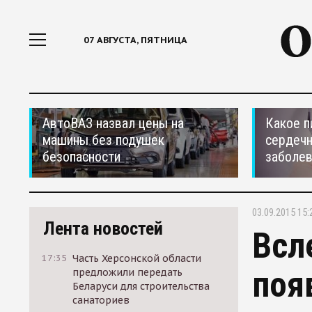
07 АВГУСТА, ПЯТНИЦА
АвтоВАЗ назвал цены на
Какое п
машины без подушек
сердеч
безопасности
заболе
03.09.2015 15:
Лента новостей
Всл
17:35
Часть Херсонской области
поя
предложили передать
Беларуси для строительства
санаториев