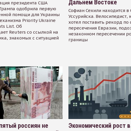
Дальнем Востоке
ация президента США
Трампа одобрила первую
Софиан Сехили находится в
енной помощи для Украины
Уссурийска. Велосипедист,
еханизма Priority Ukraine
хотел поставить рекорд по 
s List. Об
пересечения Евразии, подо
ает Reuters со ссылкой на
незаконном пересечении р
ика, знакомых с ситуацией
границы
пятый россиян не
Экономический рост в