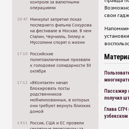
Правда по
контроля за валютными
Возможно
операциями
свои гадж
20:47
Минкульт запретил показ
последнего фильма Сокурова
Напомним,
на фестивале в Москве. В нем
установки
Сталин, Черчилль, Гитлер и
Муссолини спорят о жизни
воспользо
17:10
Российские
Матери
политзаключенные призвали
к голодовке солидарности 30
октября
Пользоват
многократ
17:12
«ВКонтакте» начал
блокировать посты
Пассажир 
родственников
получил шт
мобилизованных, в которых
они требуют вернуть близких
Глава СПЧ 
домой
узбекском
14:11
Россия, США и ЕС провели
секретные переговоры за