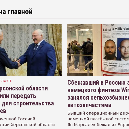
на главной
БЛАСТЬ
Сбежавший в Россию э
рсонской области
немецкого финтеха Wi
или передать
занялся сельхозбизне
 для строительства
автозапчастями
иев
Бывший операционный дир
аченной Россией
немецкой платёжной систем
ации Херсонской области
Ян Марсалек бежал из Евр