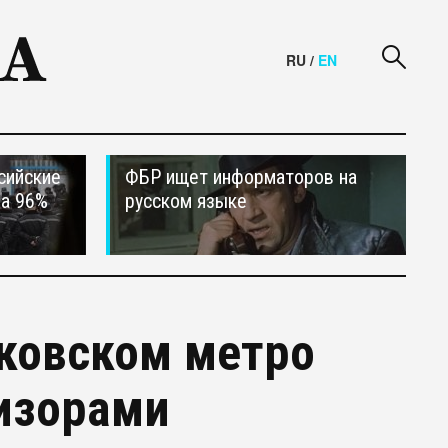
RU
/
EN
сийские
ФБР ищет информаторов на
на 96%
русском языке
сковском метро
визорами