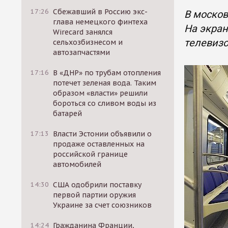
17:26
Сбежавший в Россию экс-
В москов
глава немецкого финтеха
На экран
Wirecard занялся
телевизо
сельхозбизнесом и
автозапчастями
17:16
В «ДНР» по трубам отопления
потечет зеленая вода. Таким
образом «власти» решили
бороться со сливом воды из
батарей
17:13
Власти Эстонии объявили о
продаже оставленных на
российской границе
автомобилей
14:30
США одобрили поставку
первой партии оружия
Украине за счет союзников
14:24
Гражданина Франции,