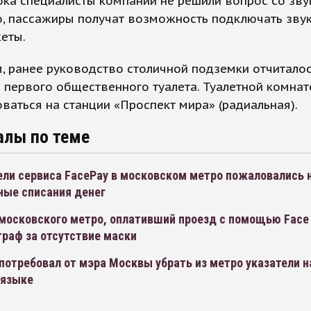
ка специалисты компании не решили вопрос со зву
, пассажиры получат возможность подключать звук
еты.
 ранее руководство столичной подземки отчиталос
 первого общественного туалета. Туалетной комна
ваться на станции «Проспект мира» (радиальная).
алы по теме
ели сервиса FacePay в московском метро пожаловались 
ные списания денег
московского метро, оплативший проезд с помощью Face 
раф за отсутствие маски
потребовал от мэра Москвы убрать из метро указатели н
 языке