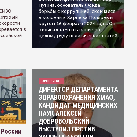
Путина, основатель Фонда
 СИЗО
борьбы с коррупцией, скончался
 который
в колонии в Харпе за Полярным
скорости
кругом 16 февраля 2024 года. Он
зревается в
отбывал там наказание по
оссийской
целому ряду политических статей
ОБЩЕСТВО
ДИРЕКТОР ДЕПАРТАМЕНТА
ЗДРАВООХРАНЕНИЯ ХМАО,
КАНДИДАТ МЕДИЦИНСКИХ
НАУК АЛЕКСЕЙ
ДОБРОВОЛЬСКИЙ
ВЫСТУПИЛ ПРОТИВ
 России