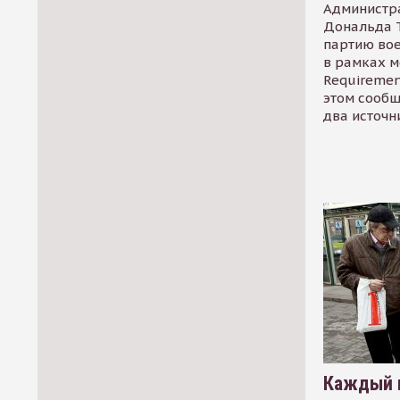
Администр
Дональда 
партию во
в рамках м
Requirement
этом сообщ
два источн
Каждый 