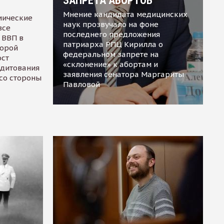
ЗАПРЕТА АБОРТОВ
Мнение кандидата медицинских
мические
наук прозвучало на фоне
все
последнего предложения
 ВВП в
патриарха РПЦ Кирилла о
торой
федеральном запрете на
ост
«склонение» к абортам и
едитования
заявления сенатора Маргариты
 со стороны
Павловой