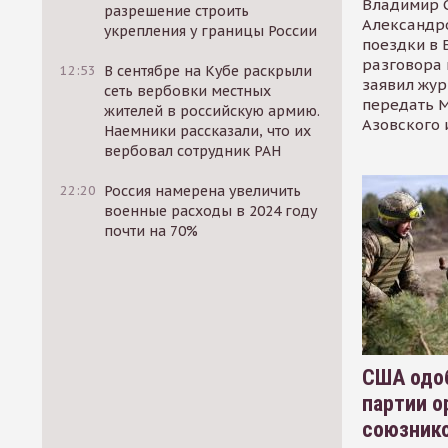
Владимир С
разрешение строить
Александр
укрепления у границы России
поездки в 
разговора 
12:53
В сентябре на Кубе раскрыли
заявил жур
сеть вербовки местных
передать М
жителей в российскую армию.
Азовского 
Наемники рассказали, что их
вербовал сотрудник РАН
22:20
Россия намерена увеличить
военные расходы в 2024 году
почти на 70%
США одоб
партии о
союзник