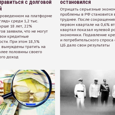
равиться с долговой
остановился
й
Отрицать серьезные эконо
проблемы в РФ становится 
проведенном на платформе
труднее. После сокращения
гляд» среди 1,2 тыс.
первом квартале на 0,6% в
арше 18 лет, 22%
квартал показал нулевой р
ов заявили, что не могут
экономики. Подавление кр
свои кредитные
и потребительского спроса
сти. При этом 18,5%
ЦБ дало свои результаты
 вынуждены тратить на
олее половины своего
ого доход