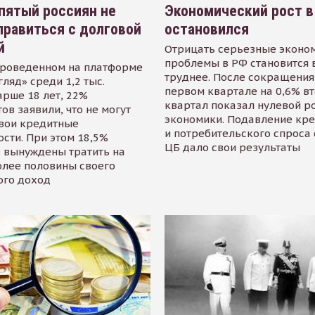
пятый россиян не
Экономический рост в
равиться с долговой
остановился
й
Отрицать серьезные эконо
проблемы в РФ становится 
проведенном на платформе
труднее. После сокращения
гляд» среди 1,2 тыс.
первом квартале на 0,6% в
арше 18 лет, 22%
квартал показал нулевой р
ов заявили, что не могут
экономики. Подавление кр
свои кредитные
и потребительского спроса
сти. При этом 18,5%
ЦБ дало свои результаты
 вынуждены тратить на
олее половины своего
ого доход