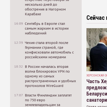
несколько дней до
обострения в Нагорном
Карабахе
Сейчас 
16:09
Сентябрь в Европе стал
самым жарким в истории
наблюдений
12:39
Чехия стала второй после
Германии страной, где
конфисковали автомобиль с
российскими номерами
18:32
В России началась вторая
волна блокировок VPN по
ХЕРСОНСКАЯ О
одному из самых
Часть Хе
распространенных и удобных
протоколов WireGuard
предлож
Беларуси
17:07
Власти Финляндии заплатят
санатор
по 750 евро
землевладельцам за
Глава назн