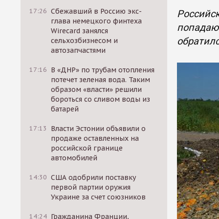
17:26
Сбежавший в Россию экс-
Российск
глава немецкого финтеха
попадают
Wirecard занялся
обратилс
сельхозбизнесом и
автозапчастями
17:16
В «ДНР» по трубам отопления
потечет зеленая вода. Таким
образом «власти» решили
бороться со сливом воды из
батарей
17:13
Власти Эстонии объявили о
продаже оставленных на
российской границе
автомобилей
14:30
США одобрили поставку
первой партии оружия
Украине за счет союзников
14:24
Гражданина Франции,