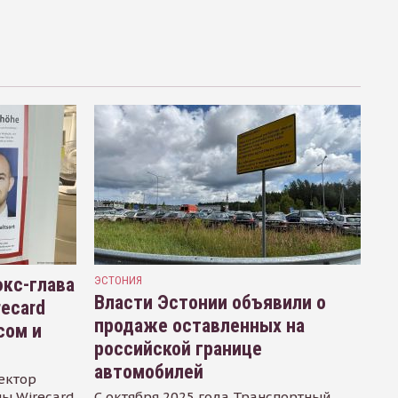
кс-глава
ЭСТОНИЯ
Власти Эстонии объявили о
recard
продаже оставленных на
сом и
российской границе
автомобилей
ектор
ы Wirecard
С октября 2025 года Транспортный