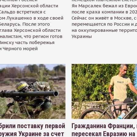
ации Херсонской области
Ян Марсалек бежал из Евр
альдо встретился с
после краха компании в 202
ом Лукашенко в ходе своей
Сейчас он живёт в Москве, 
Беларусь. После этого
перемещается по России и 
глава Херсонской области
на оккупированные террит
налистам, что регион готов
Украины
инску часть побережья
и Черного морей
рили поставку первой
Гражданина Франции,
ружия Украине за счет
пересекал Евразию на