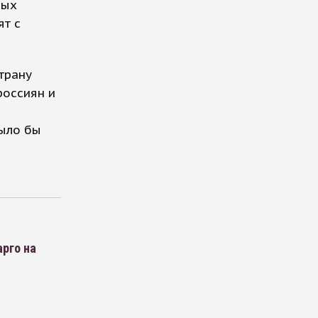
ных
ят с
трану
россиян и
было бы
арго на