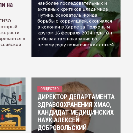
наиболее последовательных и
ли на
активных критиков Владимира
Путина, основатель Фонда
 СИЗО
борьбы с коррупцией, скончался
 который
в колонии в Харпе за Полярным
скорости
кругом 16 февраля 2024 года. Он
зревается в
отбывал там наказание по
оссийской
целому ряду политических статей
ОБЩЕСТВО
ДИРЕКТОР ДЕПАРТАМЕНТА
ЗДРАВООХРАНЕНИЯ ХМАО,
КАНДИДАТ МЕДИЦИНСКИХ
НАУК АЛЕКСЕЙ
ДОБРОВОЛЬСКИЙ