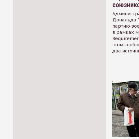
союзник
Администр
Дональда 
партию во
в рамках м
Requirement
этом сообщ
два источн