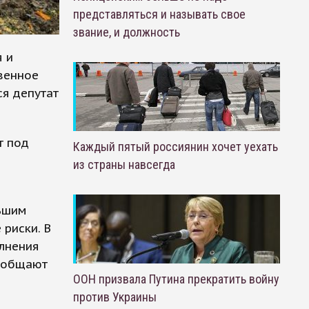
представляться и называть свое
звание, и должность
я и
венное
ся депутат
т под
Каждый пятый россиянин хочет уехать
из страны навсегда
льшим
риски. В
олнения
сообщают
ООН призвала Путина прекратить войну
против Украины