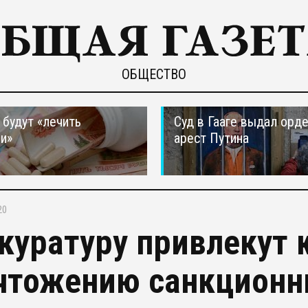
ОБЩЕСТВО
 будут «лечить
Суд в Гааге выдал орде
и»
арест Путина
20
куратуру привлекут 
чтожению санкционн