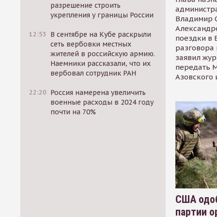
разрешение строить
администр
укрепления у границы России
Владимир С
Александр
12:53
В сентябре на Кубе раскрыли
поездки в 
сеть вербовки местных
разговора 
жителей в российскую армию.
заявил жур
Наемники рассказали, что их
передать М
вербовал сотрудник РАН
Азовского 
22:20
Россия намерена увеличить
военные расходы в 2024 году
почти на 70%
США одоб
партии о