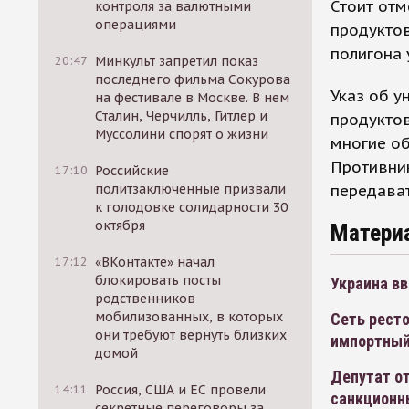
Стоит отм
контроля за валютными
операциями
продуктов
полигона
20:47
Минкульт запретил показ
последнего фильма Сокурова
Указ об у
на фестивале в Москве. В нем
Сталин, Черчилль, Гитлер и
продуктов
Муссолини спорят о жизни
многие об
Противник
17:10
Российские
передава
политзаключенные призвали
к голодовке солидарности 30
октября
Матери
17:12
«ВКонтакте» начал
блокировать посты
Украина вв
родственников
мобилизованных, в которых
Сеть ресто
они требуют вернуть близких
импортный
домой
Депутат о
14:11
Россия, США и ЕС провели
санкционн
секретные переговоры за