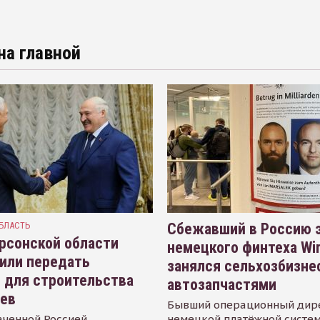
на главной
БЛАСТЬ
Сбежавший в Россию э
рсонской области
немецкого финтеха Wi
или передать
занялся сельхозбизне
 для строительства
автозапчастями
иев
Бывший операционный дир
аченной Россией
немецкой платёжной систем