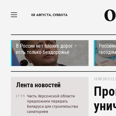
08 АВГУСТА, СУББОТА
В России нет плохих дорог –
Россиян
есть только бездорожье
гвоздям
10.08.2015 12:
Лента новостей
Про
17:35
Часть Херсонской области
уни
предложили передать
Беларуси для строительства
санаториев