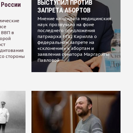
ВЫСТУПИЛ ПРОТИВ
 России
ЗАПРЕТА АБОРТОВ
Мнение кандидата медицинских
мические
наук прозвучало на фоне
все
последнего предложения
 ВВП в
патриарха РПЦ Кирилла о
торой
федеральном запрете на
ост
«склонение» к абортам и
едитования
заявления сенатора Маргариты
 со стороны
Павловой