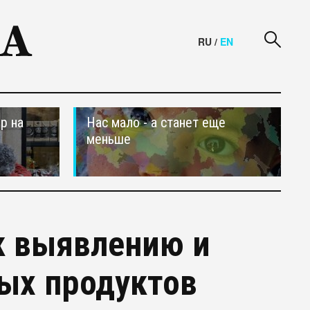
RU
/
EN
р на
Нас мало - а станет еще
меньше
к выявлению и
ых продуктов