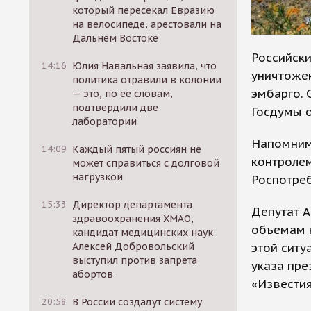
который пересекал Евразию
на велосипеде, арестовали на
Дальнем Востоке
Российски
14:16
Юлия Навальная заявила, что
уничтоже
политика отравили в колонии
эмбарго. 
— это, по ее словам,
подтвердили две
Госдумы о
лаборатории
Напомним,
14:09
Каждый пятый россиян не
контроле
может справиться с долговой
нагрузкой
Роспотре
15:33
Директор департамента
Депутат А
здравоохранения ХМАО,
объемам 
кандидат медицинских наук
этой ситу
Алексей Добровольский
выступил против запрета
указа пр
абортов
«Известия
20:58
В России создадут систему