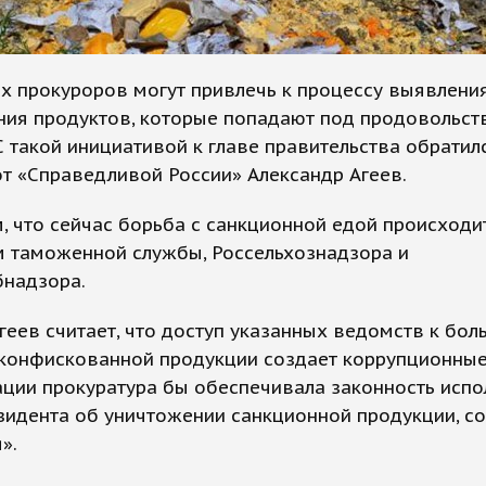
х прокуроров могут привлечь к процессу выявлени
ния продуктов, которые попадают под продовольст
С такой инициативой к главе правительства обратил
т «Справедливой России» Александр Агеев.
 что сейчас борьба с санкционной едой происходи
м таможенной службы, Россельхознадзора и
бнадзора.
геев считает, что доступ указанных ведомств к бо
конфискованной продукции создает коррупционные 
ации прокуратура бы обеспечивала законность исп
езидента об уничтожении санкционной продукции, 
».