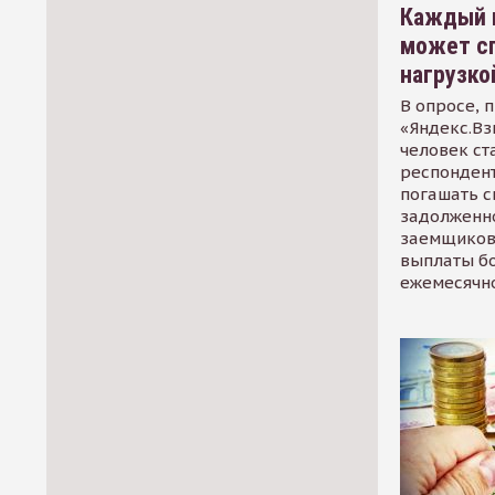
Каждый 
может сп
нагрузко
В опросе, 
«Яндекс.Вз
человек ст
респондент
погашать 
задолженно
заемщиков
выплаты б
ежемесячн