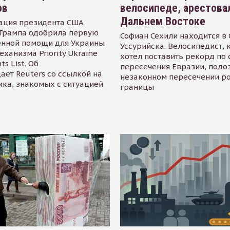
ов
велосипеде, арестова
Дальнем Востоке
ация президента США
Трампа одобрила первую
Софиан Сехили находится в
енной помощи для Украины
Уссурийска. Велосипедист,
еханизма Priority Ukraine
хотел поставить рекорд по 
s List. Об
пересечения Евразии, подо
ает Reuters со ссылкой на
незаконном пересечении р
ика, знакомых с ситуацией
границы