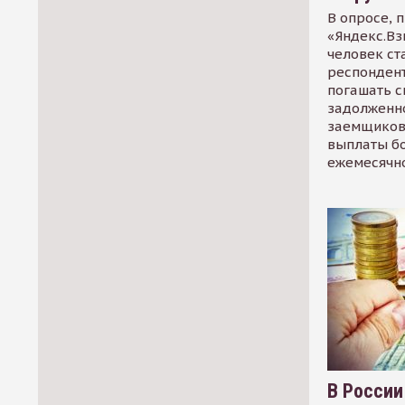
В опросе, 
«Яндекс.Вз
человек ст
респондент
погашать 
задолженно
заемщиков
выплаты б
ежемесячн
В России