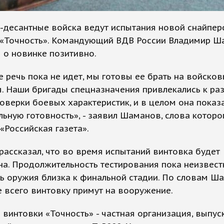
-десантные войска ведут испытания новой снайпер
 «Точность». Командующий ВДВ России Владимир 
 о новинке позитивно.
е речь пока не идет, мы готовы ее брать на войско
. Наши бригады спецназначения привлекались к ра
оверки боевых характеристик, и в целом она показ
ьную готовность», - заявил Шаманов, слова которо
«Российская газета».
рассказал, что во время испытаний винтовка будет
а. Продолжительность тестирования пока неизвестн
ь оружия близка к финальной стадии. По словам Ш
 всего винтовку примут на вооружение.
 винтовки «Точность» - частная организация, выпу