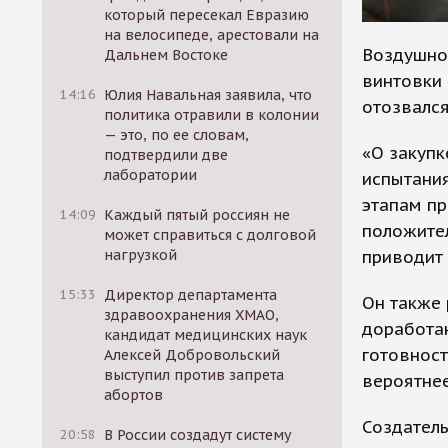
который пересекал Евразию
на велосипеде, арестовали на
Воздушно
Дальнем Востоке
винтовки
14:16
Юлия Навальная заявила, что
отозвался
политика отравили в колонии
— это, по ее словам,
«О закупк
подтвердили две
лаборатории
испытания
этапам пр
14:09
Каждый пятый россиян не
положител
может справиться с долговой
приводит 
нагрузкой
15:33
Директор департамента
Он также 
здравоохранения ХМАО,
доработан
кандидат медицинских наук
готовност
Алексей Добровольский
выступил против запрета
вероятнее
абортов
Создатель
20:58
В России создадут систему