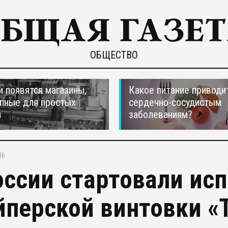
ОБЩЕСТВО
и появятся магазины,
Какое питание приводи
пные для простых
сердечно-сосудистым
н
заболеваниям?
36
оссии стартовали ис
йперской винтовки «