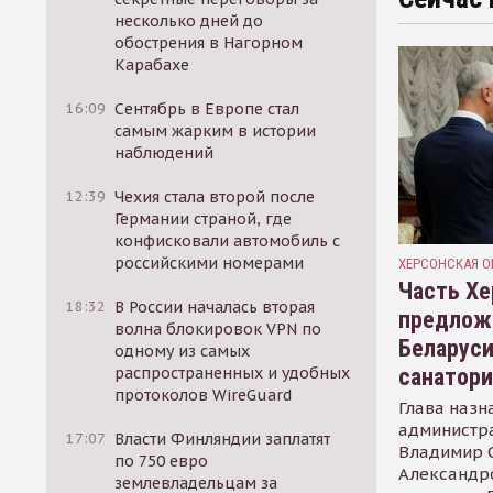
несколько дней до
обострения в Нагорном
Карабахе
16:09
Сентябрь в Европе стал
самым жарким в истории
наблюдений
12:39
Чехия стала второй после
Германии страной, где
конфисковали автомобиль с
российскими номерами
ХЕРСОНСКАЯ О
Часть Хе
18:32
В России началась вторая
предлож
волна блокировок VPN по
Беларуси
одному из самых
санатор
распространенных и удобных
протоколов WireGuard
Глава назн
администр
17:07
Власти Финляндии заплатят
Владимир С
по 750 евро
Александр
землевладельцам за