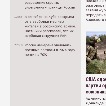
поездки в 
разрешение строить
разговора 
укрепления у границы России
заявил жур
передать М
12:53
В сентябре на Кубе раскрыли
Азовского 
сеть вербовки местных
жителей в российскую армию.
Наемники рассказали, что их
вербовал сотрудник РАН
22:20
Россия намерена увеличить
военные расходы в 2024 году
почти на 70%
США одоб
партии о
союзник
Администр
Дональда 