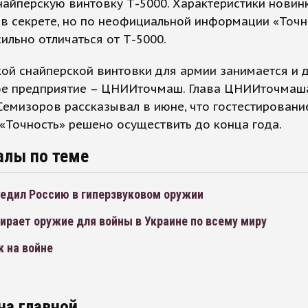
найперскую винтовку Т-5000. Характеристики новин
в секрете, но по неофициальной информации «Точн
сильно отличаться от Т-5000.
ой снайперской винтовки для армии занимается и 
ое предприятие – ЦНИИточмаш. Глава ЦНИИточмаш
емизоров рассказывал в июне, что гостестировани
«Точность» решено осуществить до конца года.
алы по теме
редил Россию в гиперзвуковом оружии
ирает оружие для войны в Украине по всему миру
 на войне
на главной