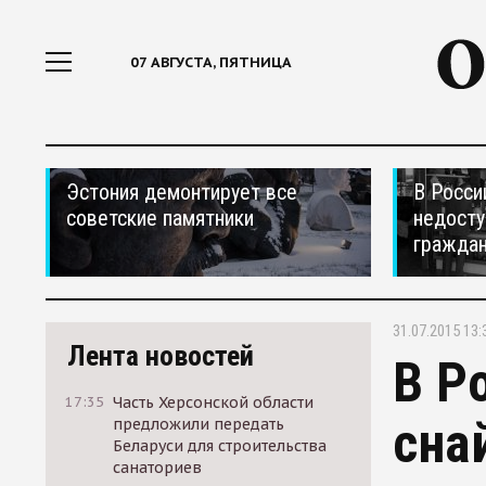
07 АВГУСТА, ПЯТНИЦА
Эстония демонтирует все
В Росси
советские памятники
недосту
гражда
31.07.2015 13:
Лента новостей
В Р
17:35
Часть Херсонской области
сна
предложили передать
Беларуси для строительства
санаториев