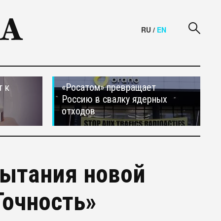
RU
/
EN
т к
«Росатом» превращает
Россию в свалку ядерных
отходов
пытания новой
Точность»