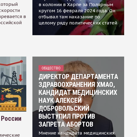
 который
в колонии в Харпе за Полярным
скорости
кругом 16 февраля 2024 года. Он
зревается в
отбывал там наказание по
оссийской
целому ряду политических статей
ОБЩЕСТВО
ДИРЕКТОР ДЕПАРТАМЕНТА
ЗДРАВООХРАНЕНИЯ ХМАО,
КАНДИДАТ МЕДИЦИНСКИХ
НАУК АЛЕКСЕЙ
ДОБРОВОЛЬСКИЙ
ВЫСТУПИЛ ПРОТИВ
 России
ЗАПРЕТА АБОРТОВ
Мнение кандидата медицинских
мические