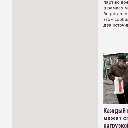
партию во
в рамках м
Requirement
этом сообщ
два источн
Каждый 
может сп
нагрузко