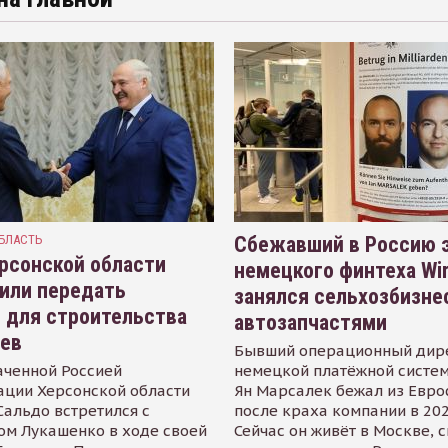
БЛАСТЬ
Сбежавший в Россию э
рсонской области
немецкого финтеха Wi
или передать
занялся сельхозбизне
 для строительства
автозапчастями
иев
Бывший операционный дир
аченной Россией
немецкой платёжной систем
ации Херсонской области
Ян Марсалек бежал из Евр
альдо встретился с
после краха компании в 202
ом Лукашенко в ходе своей
Сейчас он живёт в Москве, 