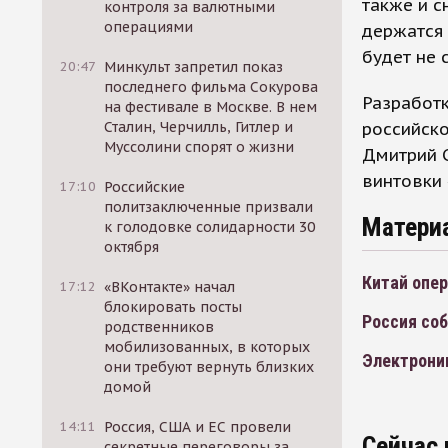
также и с
контроля за валютными
операциями
держатся 
будет не 
20:47
Минкульт запретил показ
последнего фильма Сокурова
Разработк
на фестивале в Москве. В нем
российск
Сталин, Черчилль, Гитлер и
Муссолини спорят о жизни
Дмитрий С
винтовки 
17:10
Российские
политзаключенные призвали
Матери
к голодовке солидарности 30
октября
Китай опе
17:12
«ВКонтакте» начал
блокировать посты
Россия соб
родственников
мобилизованных, в которых
Электроник
они требуют вернуть близких
домой
14:11
Россия, США и ЕС провели
Сейчас 
секретные переговоры за