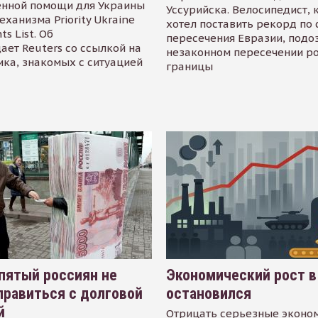
енной помощи для Украины
Уссурийска. Велосипедист,
еханизма Priority Ukraine
хотел поставить рекорд по 
s List. Об
пересечения Евразии, подо
ает Reuters со ссылкой на
незаконном пересечении р
ика, знакомых с ситуацией
границы
пятый россиян не
Экономический рост в
равиться с долговой
остановился
й
Отрицать серьезные эконо