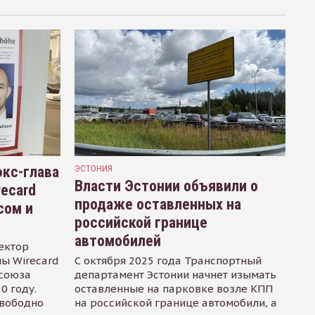
кс-глава
ЭСТОНИЯ
Власти Эстонии объявили о
recard
продаже оставленных на
сом и
российской границе
автомобилей
ектор
ы Wirecard
С октября 2025 года Транспортный
осоюза
департамент Эстонии начнет изымать
0 году.
оставленные на парковке возле КПП
свободно
на российской границе автомобили, а