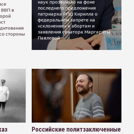
наук прозвучало на фоне
все
последнего предложения
 ВВП в
патриарха РПЦ Кирилла о
торой
федеральном запрете на
ост
«склонение» к абортам и
едитования
заявления сенатора Маргариты
 со стороны
Павловой
каз
Российские политзаключенные