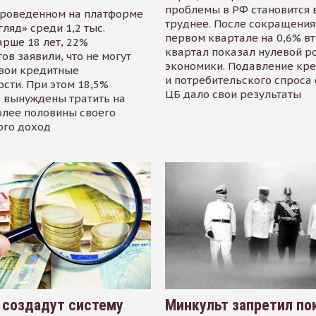
проблемы в РФ становится 
проведенном на платформе
труднее. После сокращения
гляд» среди 1,2 тыс.
первом квартале на 0,6% в
арше 18 лет, 22%
квартал показал нулевой р
ов заявили, что не могут
экономики. Подавление кр
свои кредитные
и потребительского спроса
сти. При этом 18,5%
ЦБ дало свои результаты
 вынуждены тратить на
олее половины своего
ого доход
 создадут систему
Минкульт запретил по