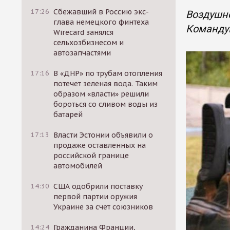
17:26
Сбежавший в Россию экс-
Воздушно
глава немецкого финтеха
Команду
Wirecard занялся
сельхозбизнесом и
автозапчастями
17:16
В «ДНР» по трубам отопления
потечет зеленая вода. Таким
образом «власти» решили
бороться со сливом воды из
батарей
17:13
Власти Эстонии объявили о
продаже оставленных на
российской границе
автомобилей
14:30
США одобрили поставку
первой партии оружия
Украине за счет союзников
14:24
Гражданина Франции,