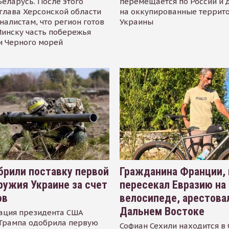
Беларусь. После этого
перемещается по России и 
глава Херсонской области
на оккупированные террит
налистам, что регион готов
Украины
инску часть побережья
и Черного морей
рили поставку первой
Гражданина Франции,
ружия Украине за счет
пересекал Евразию на
ов
велосипеде, арестова
Дальнем Востоке
ация президента США
Трампа одобрила первую
Софиан Сехили находится в