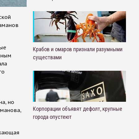
ской
Шаманов
вые
Крабов и омаров признали разумными
зным
существами
ала
го
а, но
Корпорации объявят дефолт, крупные
аманова,
города опустеют
скающая