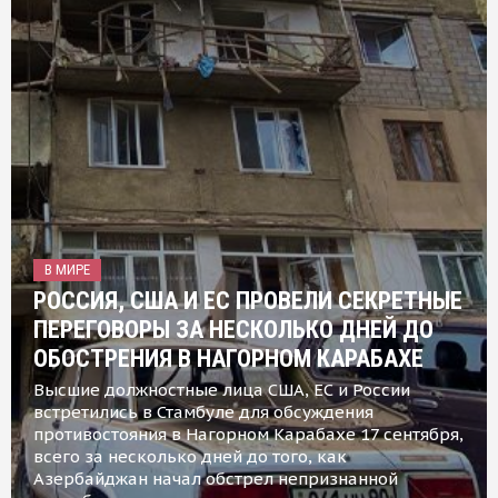
В МИРЕ
РОССИЯ, США И ЕС ПРОВЕЛИ СЕКРЕТНЫЕ
ПЕРЕГОВОРЫ ЗА НЕСКОЛЬКО ДНЕЙ ДО
ОБОСТРЕНИЯ В НАГОРНОМ КАРАБАХЕ
Высшие должностные лица США, ЕС и России
встретились в Стамбуле для обсуждения
противостояния в Нагорном Карабахе 17 сентября,
всего за несколько дней до того, как
Азербайджан начал обстрел непризнанной