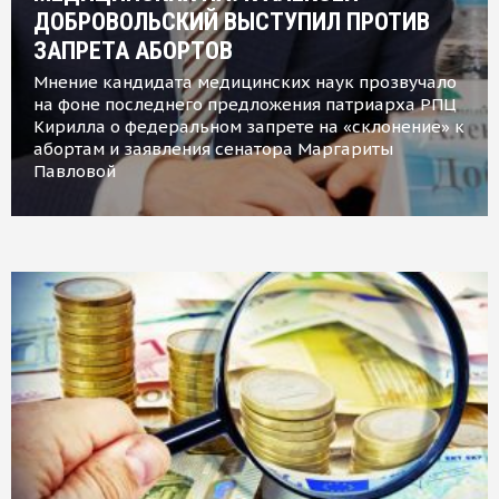
ДОБРОВОЛЬСКИЙ ВЫСТУПИЛ ПРОТИВ
ЗАПРЕТА АБОРТОВ
Мнение кандидата медицинских наук прозвучало
на фоне последнего предложения патриарха РПЦ
Кирилла о федеральном запрете на «склонение» к
абортам и заявления сенатора Маргариты
Павловой