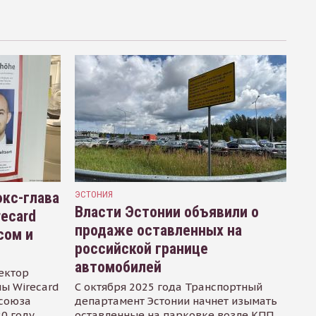
кс-глава
ЭСТОНИЯ
Власти Эстонии объявили о
recard
продаже оставленных на
сом и
российской границе
автомобилей
ектор
ы Wirecard
С октября 2025 года Транспортный
осоюза
департамент Эстонии начнет изымать
0 году.
оставленные на парковке возле КПП