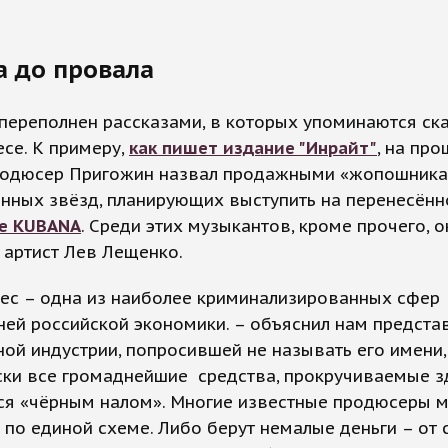
а до провала
переполнен рассказами, в которых упоминаются ск
се. К примеру,
как пишет издание "Инрайт"
, на пр
родюсер Пригожин назвал продажными «жопошник
нных звёзд, планирующих выступить на перенесённ
е KUBANA
. Среди этих музыкантов, кроме прочего, 
 артист Лев Лещенко.
ес – одна из наиболее криминализированных сфер
ей российской экономики. – объяснил нам предста
ой индустрии, попросившей не называть его имени, 
ки все громаднейшие средства, прокручиваемые зд
ся «чёрным налом». Многие известные продюсеры м
 по единой схеме. Либо берут немалые деньги – от 