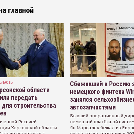
на главной
БЛАСТЬ
Сбежавший в Россию э
рсонской области
немецкого финтеха Wi
или передать
занялся сельхозбизне
 для строительства
автозапчастями
иев
Бывший операционный дир
аченной Россией
немецкой платёжной систем
ации Херсонской области
Ян Марсалек бежал из Евр
альдо встретился с
после краха компании в 202