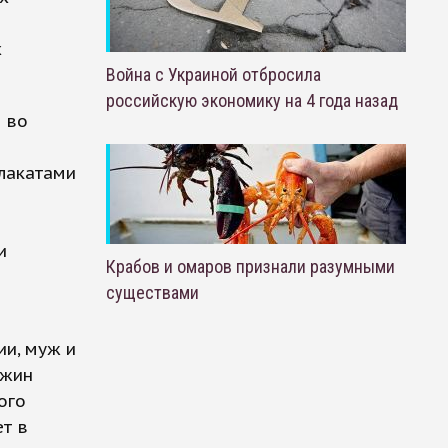
х
Война с Украиной отбросила
российскую экономику на 4 года назад
 во
плакатами
и
Крабов и омаров признали разумными
существами
ии, муж и
ожин
ого
т в