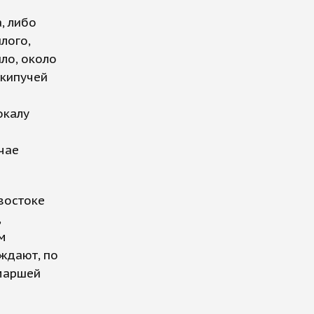
, либо
лого,
ло, около
 кипучей
окалу
учае
востоке
,
м
рждают, по
 маршей