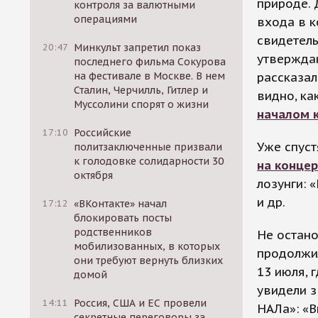
природе. 
контроля за валютными
операциями
входа в к
свидетель
20:47
Минкульт запретил показ
утверждаю
последнего фильма Сокурова
рассказал
на фестивале в Москве. В нем
Сталин, Черчилль, Гитлер и
видно, ка
Муссолини спорят о жизни
началом к
17:10
Российские
Уже спус
политзаключенные призвали
к голодовке солидарности 30
на концер
октября
лозунги: 
и др.
17:12
«ВКонтакте» начал
блокировать посты
родственников
Не остан
мобилизованных, в которых
продолжи
они требуют вернуть близких
13 июля, 
домой
увидели з
14:11
Россия, США и ЕС провели
НАЛа»: «В
секретные переговоры за