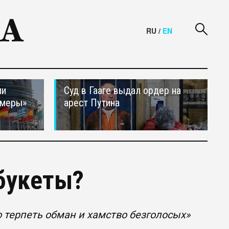
RU
/
EN
ли
Суд в Гааге выдал ордер на
 меры»
арест Путина
 букеты?
терпеть обман и хамство безголосых»