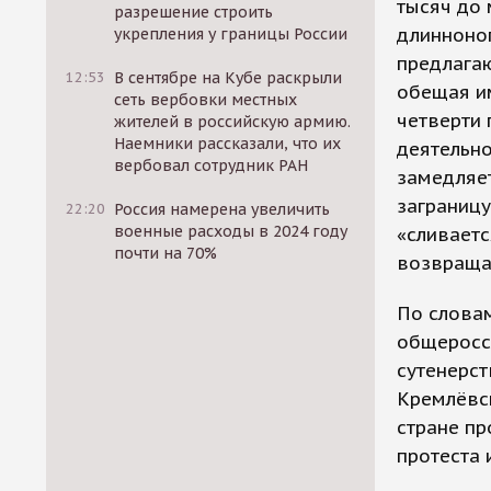
тысяч до 
разрешение строить
длинноног
укрепления у границы России
предлагаю
12:53
В сентябре на Кубе раскрыли
обещая им
сеть вербовки местных
четверти 
жителей в российскую армию.
Наемники рассказали, что их
деятельн
вербовал сотрудник РАН
замедляет
заграницу
22:20
Россия намерена увеличить
военные расходы в 2024 году
«сливаетс
почти на 70%
возвраща
По слова
общеросси
сутенерст
Кремлёвск
стране пр
протеста