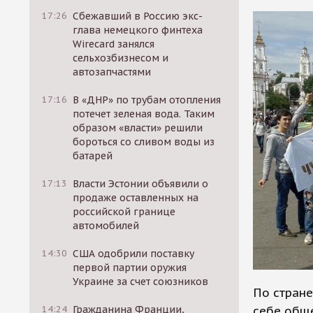
17:26
Сбежавший в Россию экс-
глава немецкого финтеха
Wirecard занялся
сельхозбизнесом и
автозапчастями
17:16
В «ДНР» по трубам отопления
потечет зеленая вода. Таким
образом «власти» решили
бороться со сливом воды из
батарей
17:13
Власти Эстонии объявили о
продаже оставленных на
российской границе
автомобилей
14:30
США одобрили поставку
первой партии оружия
Украине за счет союзников
По стране
себе общ
14:24
Гражданина Франции,