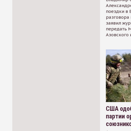
Александр
поездки в 
разговора 
заявил жур
передать М
Азовского 
США одоб
партии о
союзник