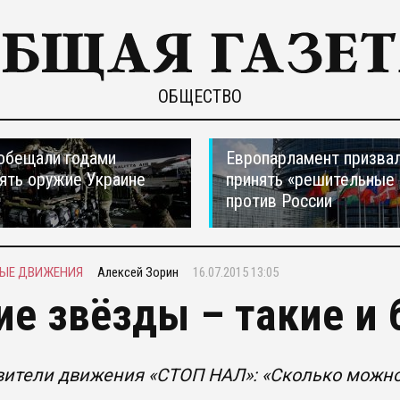
ОБЩЕСТВО
обещали годами
Европарламент призва
ять оружие Украине
принять «решительные
против России
ЫЕ ДВИЖЕНИЯ
Алексей Зорин
16.07.2015 13:05
ие звёзды – такие и
ители движения «СТОП НАЛ»: «Сколько можно 