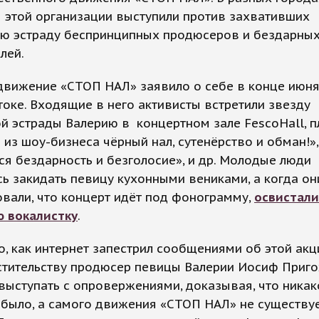
 этой организации выступили против захвативших
ую эстраду беспринципных продюсеров и бездарны
лей.
движение «СТОП НАЛ» заявило о себе в конце июня
оке. Входящие в него активисты встретили звезду
й эстрады Валерию в концертном зале FescoHall, 
из шоу-бизнеса чёрный нал, сутенёрство и обман!»,
я бездарность и безголосие», и др. Молодые люди
ь закидать певицу кухонными вениками, а когда он
вали, что концерт идёт под фонограмму,
освистали
ю вокалистку
.
о, как интернет запестрил сообщениями об этой акц
стительству продюсер певицы Валерии Иосиф Приг
выступать с опровержениями, доказывая, что никак
 было, а самого движения «СТОП НАЛ» не существуе