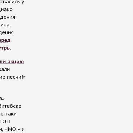
овались у
днако
дения,
ина,
юдения
еред
утрь
.
ли акцию
вали
ие песни!»
а»
Витебске
се-таки
ТОП
и, ЧМО!» и