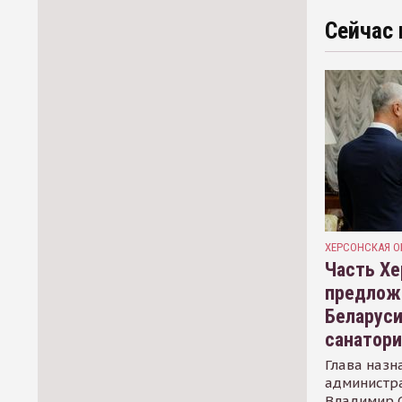
Сейчас 
ХЕРСОНСКАЯ О
Часть Хе
предлож
Беларуси
санатор
Глава назн
администр
Владимир С