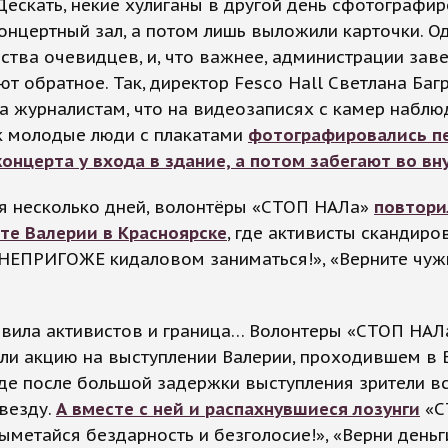
Дескать, некие хулиганы в другой день сфотографир
онцертный зал, а потом лишь выложили карточки. О
ства очевидцев, и, что важнее, администрации заве
т обратное. Так, директор Fesco Hall Светлана Багр
а журналистам, что на видеозаписях с камер набл
к молодые люди с плакатами
фотографировались п
онцерта у входа в здание, а потом забегают во вн
тя несколько дней, волонтёры «СТОП НАЛа»
повтори
те Валерии в Красноярске
, где активисты скандиро
«НЕПРИГОЖЕ кидаловом заниматься!», «Верните чуж
овила активистов и граница… Волонтеры «СТОП НАЛ
ли акцию на выступлении Валерии, проходившем в 
где после большой задержки выступления зрители в
везду.
А вместе с ней и распахнувшиеся лозунги
«С
ыметайся бездарность и безголосие!», «Верни деньг