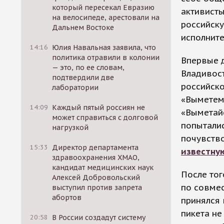
который пересекал Евразию
активисты
на велосипеде, арестовали на
российск
Дальнем Востоке
исполните
14:16
Юлия Навальная заявила, что
политика отравили в колонии
Впервые 
— это, по ее словам,
Владивост
подтвердили две
российско
лаборатории
«Выметем 
14:09
Каждый пятый россиян не
«Выметайс
может справиться с долговой
попыталис
нагрузкой
почувство
15:33
Директор департамента
известну
здравоохранения ХМАО,
кандидат медицинских наук
После тог
Алексей Добровольский
по совме
выступил против запрета
абортов
принялся 
пикета не
20:58
В России создадут систему