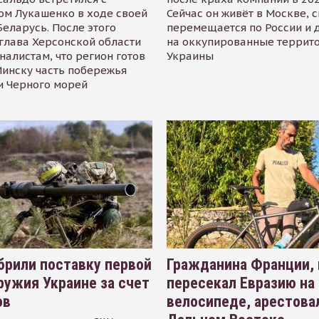
ом Лукашенко в ходе своей
Сейчас он живёт в Москве, 
Беларусь. После этого
перемещается по России и 
глава Херсонской области
на оккупированные террит
налистам, что регион готов
Украины
инску часть побережья
и Черного морей
рили поставку первой
Гражданина Франции,
ружия Украине за счет
пересекал Евразию на
ов
велосипеде, арестова