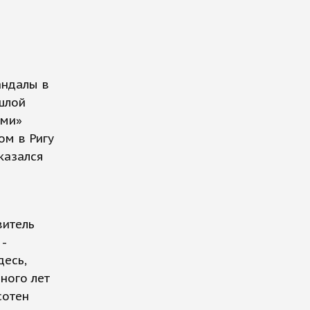
андалы в
ошлой
ами»
ом в Ригу
оказался
витель
-
есь,
ного лет
сотен