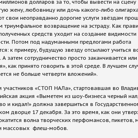
миллионов долларов за то, чтобы вывести на сцену
ую жену, любовницу или дочь какого-либо олигарха
т свои неоправданно дорогие услуги звёздам прош
 триумфальное возвращение на эстраду. Как прави
полученных средств уходит на создание видимости
ости. Потом под надуманными предлогами работа
ся: к примеру, будущую звезду отсылают учиться в
. А затем сотрудничество просто заканчивается или
я», как принято говорить в этой среде. В лучшем сл
ется не больше четверти вложений».
м участников «СТОП НАЛа», стартовавшая во Влади
йская акция «Выметем из шоу-бизнеса черный нал
во и кидал!» должна завершиться в Государственно
ом дворце 17 декабря. За это время, как они утве
окатится волна творческих перфомансов, пикетов,
 и массовых флеш-мобов.