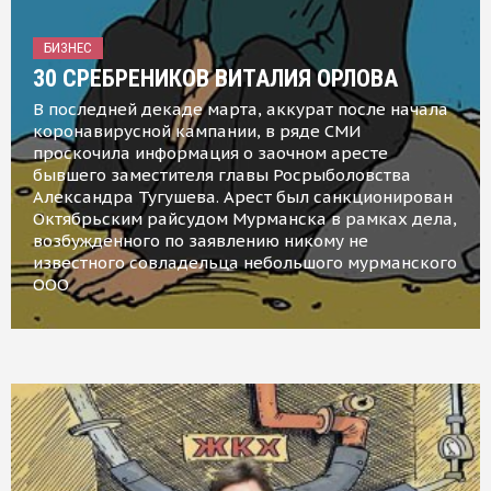
БИЗНЕС
30 СРЕБРЕНИКОВ ВИТАЛИЯ ОРЛОВА
В последней декаде марта, аккурат после начала
коронавирусной кампании, в ряде СМИ
проскочила информация о заочном аресте
бывшего заместителя главы Росрыболовства
Александра Тугушева. Арест был санкционирован
Октябрьским райсудом Мурманска в рамках дела,
возбужденного по заявлению никому не
известного совладельца небольшого мурманского
ООО