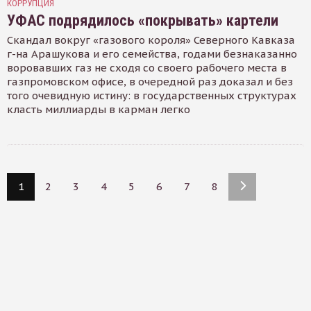
КОРРУПЦИЯ
УФАС подрядилось «покрывать» картели
Скандал вокруг «газового короля» Северного Кавказа
г-на Арашукова и его семейства, годами безнаказанно
воровавших газ не сходя со своего рабочего места в
газпромовском офисе, в очередной раз доказал и без
того очевидную истину: в государственных структурах
класть миллиарды в карман легко
1
2
3
4
5
6
7
8