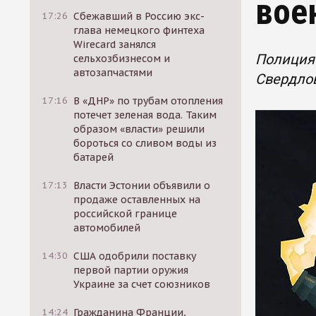
вое
17:26
Сбежавший в Россию экс-
глава немецкого финтеха
Wirecard занялся
Полиция 
сельхозбизнесом и
автозапчастями
Свердло
17:16
В «ДНР» по трубам отопления
потечет зеленая вода. Таким
образом «власти» решили
бороться со сливом воды из
батарей
17:13
Власти Эстонии объявили о
продаже оставленных на
российской границе
автомобилей
14:30
США одобрили поставку
первой партии оружия
Украине за счет союзников
14:24
Гражданина Франции,