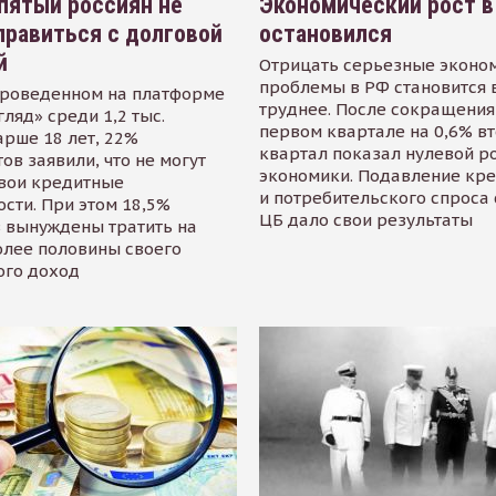
пятый россиян не
Экономический рост в
равиться с долговой
остановился
й
Отрицать серьезные эконо
проблемы в РФ становится 
проведенном на платформе
труднее. После сокращения
гляд» среди 1,2 тыс.
первом квартале на 0,6% в
арше 18 лет, 22%
квартал показал нулевой р
ов заявили, что не могут
экономики. Подавление кр
свои кредитные
и потребительского спроса
сти. При этом 18,5%
ЦБ дало свои результаты
 вынуждены тратить на
олее половины своего
ого доход