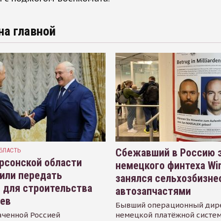
на главной
БЛАСТЬ
Сбежавший в Россию э
рсонской области
немецкого финтеха Wi
или передать
занялся сельхозбизне
 для строительства
автозапчастями
иев
Бывший операционный дир
аченной Россией
немецкой платёжной систем