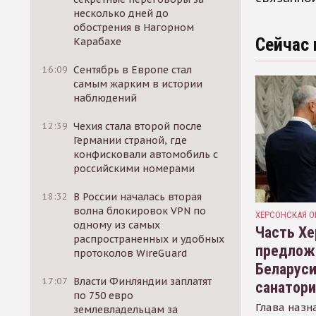
несколько дней до
обострения в Нагорном
Сейчас 
Карабахе
16:09
Сентябрь в Европе стал
самым жарким в истории
наблюдений
12:39
Чехия стала второй после
Германии страной, где
конфисковали автомобиль с
российскими номерами
18:32
В России началась вторая
волна блокировок VPN по
ХЕРСОНСКАЯ О
одному из самых
Часть Хе
распространенных и удобных
предлож
протоколов WireGuard
Беларуси
17:07
Власти Финляндии заплатят
санатор
по 750 евро
Глава назн
землевладельцам за