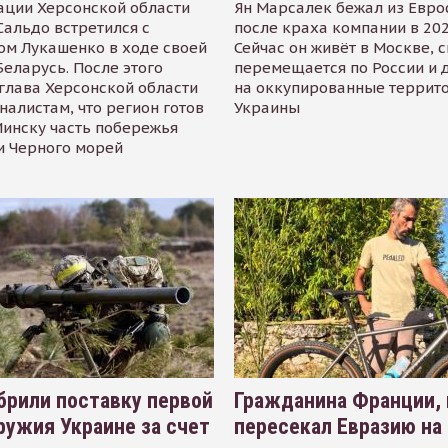
ации Херсонской области
Ян Марсалек бежал из Евр
альдо встретился с
после краха компании в 202
ом Лукашенко в ходе своей
Сейчас он живёт в Москве, 
Беларусь. После этого
перемещается по России и 
глава Херсонской области
на оккупированные террит
налистам, что регион готов
Украины
инску часть побережья
и Черного морей
рили поставку первой
Гражданина Франции,
ружия Украине за счет
пересекал Евразию на