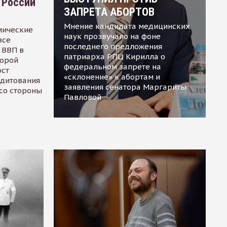
 России
ЗАПРЕТА АБОРТОВ
Мнение кандидата медицинских
мические
наук прозвучало на фоне
все
последнего предложения
 ВВП в
патриарха РПЦ Кирилла о
торой
федеральном запрете на
ост
«склонение» к абортам и
едитования
заявления сенатора Маргариты
 со стороны
Павловой