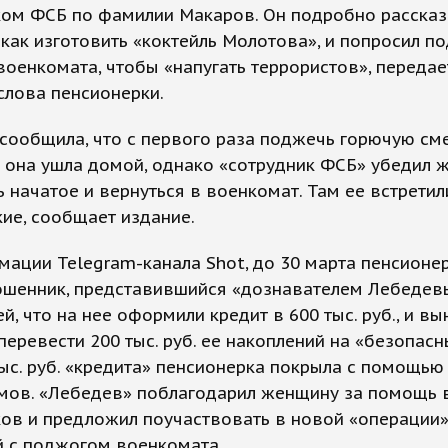
ком ФСБ по фамилии Макаров. Он подробно рассказ
как изготовить «коктейль Молотова», и попросил п
военкомата, чтобы «напугать террористов», передае
слова пенсионерки.
ообщила, что с первого раза поджечь горючую сме
и она ушла домой, однако «сотрудник ФСБ» убедил
 начатое и вернуться в военкомат. Там ее встретил
ие, сообщает издание.
ации Telegram-канала Shot, до 30 марта пенсионе
ошенник, представившийся «дознавателем Лебедев
й, что на нее оформили кредит в 600 тыс. руб., и вы
еревести 200 тыс. руб. ее накоплений на «безопасн
ыс. руб. «кредита» пенсионерка покрыла с помощью
мов. «Лебедев» поблагодарил женщину за помощь 
ов и предложил поучаствовать в новой «операции»
й с поджогом военкомата.