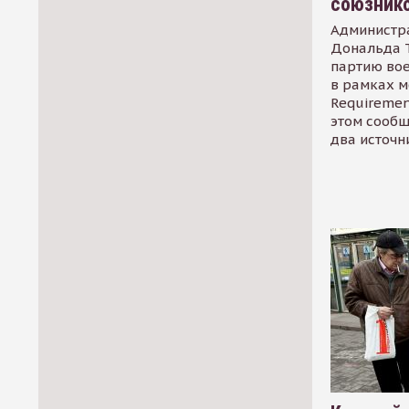
союзник
Администр
Дональда 
партию во
в рамках м
Requirement
этом сообщ
два источн