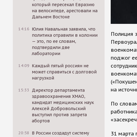
который пересекал Евразию
на велосипеде, арестовали на
Дальнем Востоке
14:16
Юлия Навальная заявила, что
Полиция 
политика отравили в колонии
Первоура
— это, по ее словам,
подтвердили две
военкомат
лаборатории
поджог е
сотрудник
14:09
Каждый пятый россиян не
может справиться с долговой
военкомат
нагрузкой
(«Покушен
на источн
15:33
Директор департамента
здравоохранения ХМАО,
кандидат медицинских наук
По словам
Алексей Добровольский
работник
выступил против запрета
«засекреч
абортов
31 марта
20:58
В России создадут систему