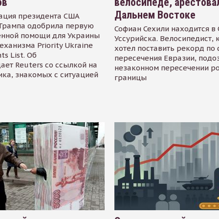
ов
велосипеде, арестова
Дальнем Востоке
ация президента США
Трампа одобрила первую
Софиан Сехили находится в
енной помощи для Украины
Уссурийска. Велосипедист,
еханизма Priority Ukraine
хотел поставить рекорд по 
s List. Об
пересечения Евразии, подо
ает Reuters со ссылкой на
незаконном пересечении р
ика, знакомых с ситуацией
границы