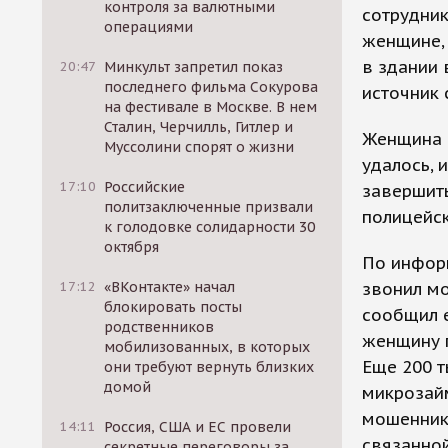
контроля за валютными
сотрудни
операциями
женщине, 
в здании 
20:47
Минкульт запретил показ
последнего фильма Сокурова
источник 
на фестивале в Москве. В нем
Сталин, Черчилль, Гитлер и
Женщина с
Муссолини спорят о жизни
удалось, 
17:10
Российские
завершить
политзаключенные призвали
полицейск
к голодовке солидарности 30
октября
По информ
звонил м
17:12
«ВКонтакте» начал
блокировать посты
сообщил е
родственников
женщину п
мобилизованных, в которых
Еще 200 т
они требуют вернуть близких
домой
микрозай
мошенник
14:11
Россия, США и ЕС провели
связанно
секретные переговоры за