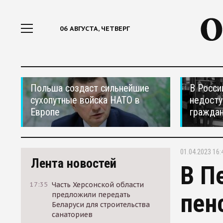
06 АВГУСТА, ЧЕТВЕРГ
Польша создаст сильнейшие
В Росси
сухопутные войска НАТО в
недосту
Европе
гражда
01.04.2023 16:
Лента новостей
В П
17:35
Часть Херсонской области
пен
предложили передать
Беларуси для строительства
санаториев