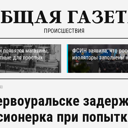
ПРОИСШЕСТВИЯ
и появятся магазины,
ФСИН заявила, что рос
пные для простых
изоляторы заполнены 
н
40
ервоуральске задерж
сионерка при попыт