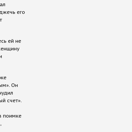
ал
оджечь его
т
сь ей не
 женщину
и
рке
ым». Он
нудил
ый счет».
в поимке
,