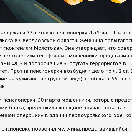
задержала 73-летнюю пенсионерку Любовь Ш. в во
льска в Свердловской области. Женщина попыталас
 «коктейлем Молотова». Она утверждает, что сове
е подговорили телефонные мошенники, представив
ами ФСБ и попросившие «напугать террористов в
е». Против пенсионерки возбудили дело по ч. 2 ст.
ие на хулиганство группой лиц»), сообщает 66.ru со
ик.
 пенсионерки, 30 марта мошенники, которые предс
ами банка, предложили женщине поучаствовать в
енной операции» в здании первоуральского военко
 пенсионерке позвонил мужчина, представившийся