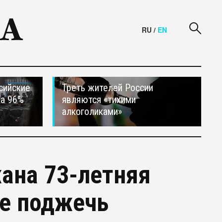
RU
/
EN
сийские
Треть жителей России
на 96%
являются «тихими
алкоголиками»
ана 73-летняя
ке поджечь