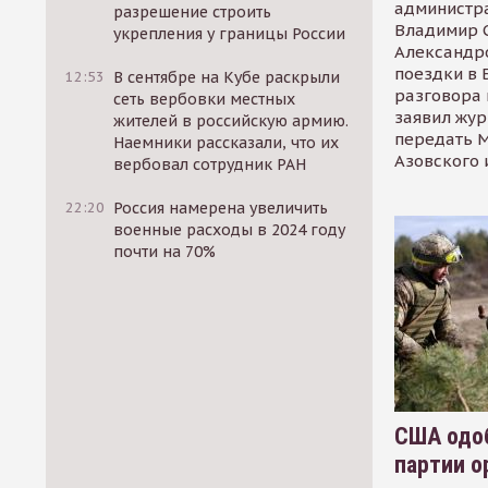
администр
разрешение строить
Владимир С
укрепления у границы России
Александр
поездки в 
12:53
В сентябре на Кубе раскрыли
разговора 
сеть вербовки местных
заявил жур
жителей в российскую армию.
передать М
Наемники рассказали, что их
Азовского 
вербовал сотрудник РАН
22:20
Россия намерена увеличить
военные расходы в 2024 году
почти на 70%
США одоб
партии о