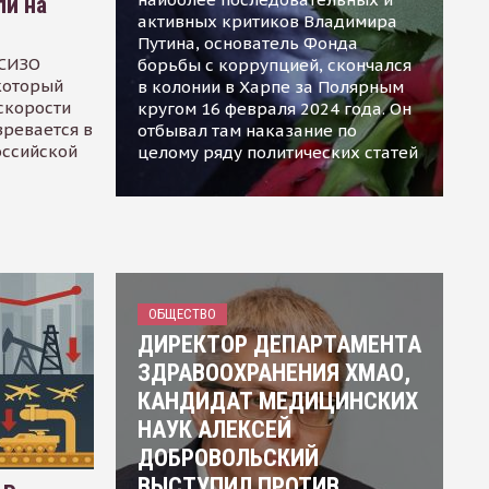
ли на
активных критиков Владимира
Путина, основатель Фонда
 СИЗО
борьбы с коррупцией, скончался
 который
в колонии в Харпе за Полярным
скорости
кругом 16 февраля 2024 года. Он
зревается в
отбывал там наказание по
оссийской
целому ряду политических статей
ОБЩЕСТВО
ДИРЕКТОР ДЕПАРТАМЕНТА
ЗДРАВООХРАНЕНИЯ ХМАО,
КАНДИДАТ МЕДИЦИНСКИХ
НАУК АЛЕКСЕЙ
ДОБРОВОЛЬСКИЙ
ВЫСТУПИЛ ПРОТИВ