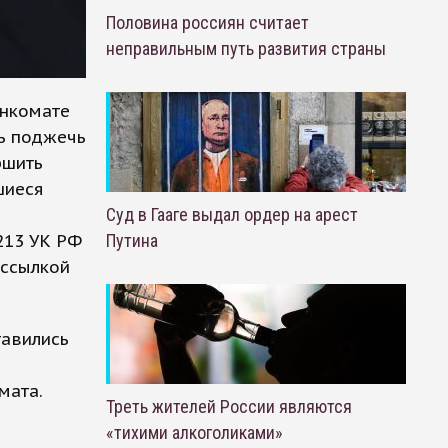
Половина россиян считает
неправильным путь развития страны
енкомате
ь поджечь
ршить
шиеся
Суд в Гааге выдал ордер на арест
 213 УК РФ
Путина
 ссылкой
тавились
мата.
Треть жителей России являются
«тихими алкоголиками»