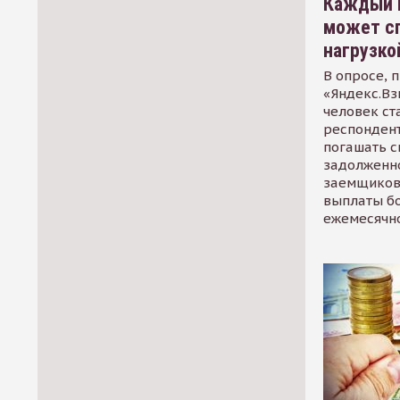
Каждый 
может сп
нагрузко
В опросе, 
«Яндекс.Вз
человек ст
респондент
погашать 
задолженно
заемщиков
выплаты б
ежемесячн