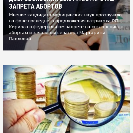
ЗАПРЕТА АБОРТОВ
Мнение кандидата медицинских наук прозвучало
на фоне последнего предложения патриарха РПЦ
Кирилла о федеральном запрете на «склонение» к
абортам и заявления сенатора Маргариты
Павловой