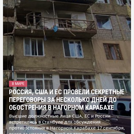
В МИРЕ
РОССИЯ, США И ЕС ПРОВЕЛИ СЕКРЕТНЫЕ
ПЕРЕГОВОРЫ ЗА НЕСКОЛЬКО ДНЕЙ ДО
ОБОСТРЕНИЯ В НАГОРНОМ КАРАБАХЕ
Высшие должностные лица США, ЕС и России
встретились в Стамбуле для обсуждения
противостояния в Нагорном Карабахе 17 сентября,
всего за несколько дней до того, как