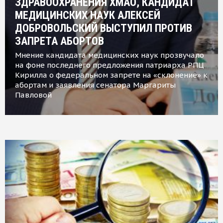
ЗДРАВООХРАНЕНИЯ ХМАО, КАНДИДАТ
МЕДИЦИНСКИХ НАУК АЛЕКСЕЙ
ДОБРОВОЛЬСКИЙ ВЫСТУПИЛ ПРОТИВ
ЗАПРЕТА АБОРТОВ
Мнение кандидата медицинских наук прозвучало
на фоне последнего предложения патриарха РПЦ
Кирилла о федеральном запрете на «склонение» к
абортам и заявления сенатора Маргариты
Павловой