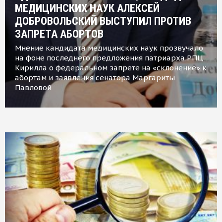
МЕДИЦИНСКИХ НАУК АЛЕКСЕЙ
ДОБРОВОЛЬСКИЙ ВЫСТУПИЛ ПРОТИВ
ЗАПРЕТА АБОРТОВ
Мнение кандидата медицинских наук прозвучало
на фоне последнего предложения патриарха РПЦ
Кирилла о федеральном запрете на «склонение» к
абортам и заявления сенатора Маргариты
Павловой