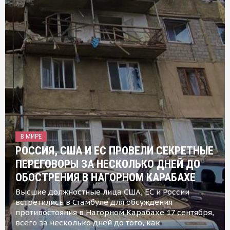
В МИРЕ
РОССИЯ, США И ЕС ПРОВЕЛИ СЕКРЕТНЫЕ
ПЕРЕГОВОРЫ ЗА НЕСКОЛЬКО ДНЕЙ ДО
ОБОСТРЕНИЯ В НАГОРНОМ КАРАБАХЕ
Высшие должностные лица США, ЕС и России
встретились в Стамбуле для обсуждения
противостояния в Нагорном Карабахе 17 сентября,
всего за несколько дней до того, как