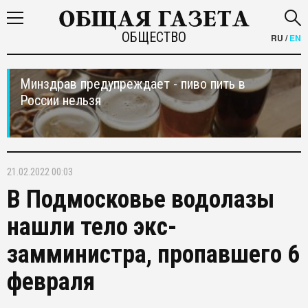
ОБЩЕСТВО
RU
/
EN
Минздрав предупреждает - пиво пить в
России нельзя
21.02.2022 00:03
В Подмосковье водолазы
нашли тело экс-
замминистра, пропавшего 6
февраля