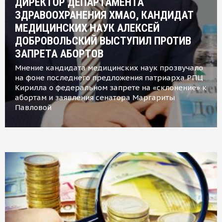
ДИРЕКТОР ДЕПАРТАМЕНТА
ЗДРАВООХРАНЕНИЯ ХМАО, КАНДИДАТ
МЕДИЦИНСКИХ НАУК АЛЕКСЕЙ
ДОБРОВОЛЬСКИЙ ВЫСТУПИЛ ПРОТИВ
ЗАПРЕТА АБОРТОВ
Мнение кандидата медицинских наук прозвучало
на фоне последнего предложения патриарха РПЦ
Кирилла о федеральном запрете на «склонение» к
абортам и заявления сенатора Маргариты
Павловой