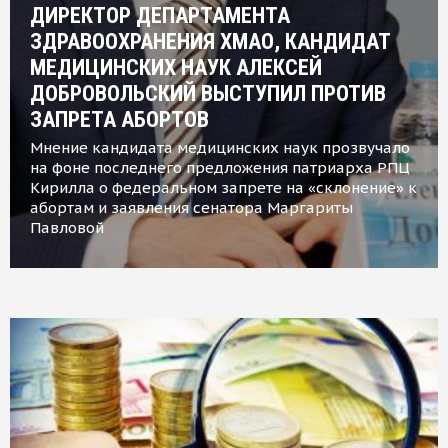
ДИРЕКТОР ДЕПАРТАМЕНТА
ЗДРАВООХРАНЕНИЯ ХМАО, КАНДИДАТ
МЕДИЦИНСКИХ НАУК АЛЕКСЕЙ
ДОБРОВОЛЬСКИЙ ВЫСТУПИЛ ПРОТИВ
ЗАПРЕТА АБОРТОВ
Мнение кандидата медицинских наук прозвучало
на фоне последнего предложения патриарха РПЦ
Кирилла о федеральном запрете на «склонение» к
абортам и заявления сенатора Маргариты
Павловой