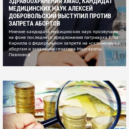
ЗДРАВООХРАНЕНИЯ ХМАО, КАНДИДАТ
МЕДИЦИНСКИХ НАУК АЛЕКСЕЙ
ДОБРОВОЛЬСКИЙ ВЫСТУПИЛ ПРОТИВ
ЗАПРЕТА АБОРТОВ
Мнение кандидата медицинских наук прозвучало
на фоне последнего предложения патриарха РПЦ
Кирилла о федеральном запрете на «склонение» к
абортам и заявления сенатора Маргариты
Павловой