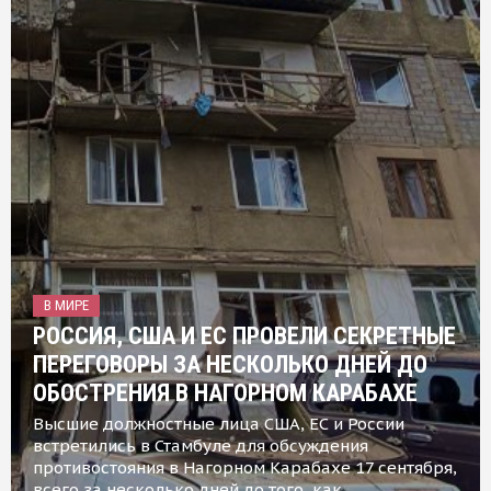
В МИРЕ
РОССИЯ, США И ЕС ПРОВЕЛИ СЕКРЕТНЫЕ
ПЕРЕГОВОРЫ ЗА НЕСКОЛЬКО ДНЕЙ ДО
ОБОСТРЕНИЯ В НАГОРНОМ КАРАБАХЕ
Высшие должностные лица США, ЕС и России
встретились в Стамбуле для обсуждения
противостояния в Нагорном Карабахе 17 сентября,
всего за несколько дней до того, как