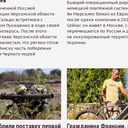
иев
Бывший операционный дир
аченной Россией
немецкой платёжной систем
ации Херсонской области
Ян Марсалек бежал из Евр
альдо встретился с
после краха компании в 202
ом Лукашенко в ходе своей
Сейчас он живёт в Москве, 
Беларусь. После этого
перемещается по России и 
глава Херсонской области
на оккупированные террит
налистам, что регион готов
Украины
инску часть побережья
и Черного морей
рили поставку первой
Гражданина Франции,