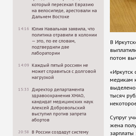
который пересекал Евразию
на велосипеде, арестовали на
Дальнем Востоке
14:16
Юлия Навальная заявила, что
политика отравили в колонии
— это, по ее словам,
В Иркутск
подтвердили две
выплатили
лаборатории
потом выч
14:09
Каждый пятый россиян не
«Иркутск 
может справиться с долговой
нагрузкой
медикам 
выделено
15:33
Директор департамента
тысяч руб
здравоохранения ХМАО,
кандидат медицинских наук
некоторое
Алексей Добровольский
выступил против запрета
Супруг уч
абортов
жена полу
20:58
В России создадут систему
зарплаты