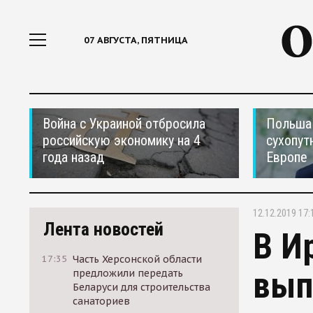
07 АВГУСТА, ПЯТНИЦА
Война с Украиной отбросила
Польша 
российскую экономику на 4
сухопут
года назад
Европе
12.12.2019 17:
Лента новостей
В И
17:35
Часть Херсонской области
вып
предложили передать
Беларуси для строительства
санаториев