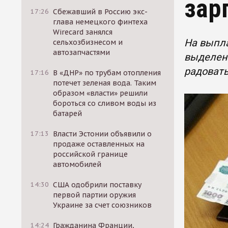
зар
17:26
Сбежавший в Россию экс-
глава немецкого финтеха
Wirecard занялся
На выпл
сельхозбизнесом и
автозапчастями
выделен
радовать
17:16
В «ДНР» по трубам отопления
потечет зеленая вода. Таким
образом «власти» решили
бороться со сливом воды из
батарей
17:13
Власти Эстонии объявили о
продаже оставленных на
российской границе
автомобилей
14:30
США одобрили поставку
первой партии оружия
Украине за счет союзников
14:24
Гражданина Франции,