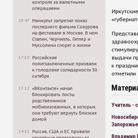
контроля за валютными
операциями
Иркутские
«губернат
20:47
Минкульт запретил показ
последнего фильма Сокурова
Представ
на фестивале в Москве. В нем
Сталин, Черчилль, Гитлер и
здравоохр
Муссолини спорят о жизни
стимулиру
выдачи пр
17:10
Российские
политзаключенные призвали
к праздни
к голодовке солидарности 30
отметили
октября
Матери
17:12
«ВКонтакте» начал
блокировать посты
родственников
Учитель - 
мобилизованных, в которых
они требуют вернуть близких
Новосибир
домой
Запорожье
14:11
Россия, США и ЕС провели
Владимир 
секретные переговоры за