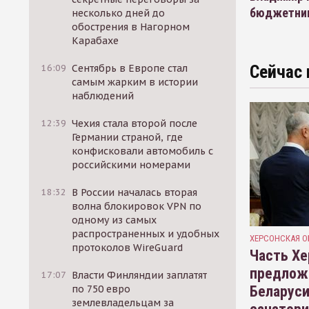
бюджетни
несколько дней до
обострения в Нагорном
Карабахе
Сейчас 
16:09
Сентябрь в Европе стал
самым жарким в истории
наблюдений
12:39
Чехия стала второй после
Германии страной, где
конфисковали автомобиль с
российскими номерами
18:32
В России началась вторая
волна блокировок VPN по
одному из самых
распространенных и удобных
ХЕРСОНСКАЯ О
протоколов WireGuard
Часть Хе
предлож
17:07
Власти Финляндии заплатят
Беларуси
по 750 евро
землевладельцам за