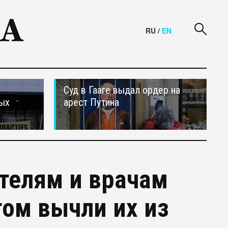
RU
/
EN
Суд в Гааге выдал ордер на
ных
арест Путина
ителям и врачам
том вычли их из