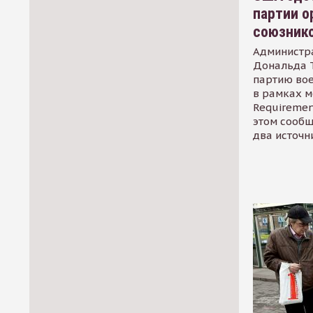
партии о
союзник
Администр
Дональда 
партию во
в рамках м
Requirement
этом сообщ
два источн