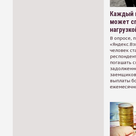
Каждый 
может сп
нагрузко
В опросе, 
«Яндекс.Вз
человек ст
респондент
погашать 
задолженно
заемщиков
выплаты б
ежемесячн