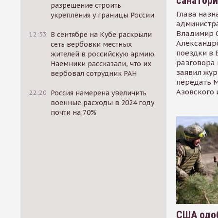
санатор
разрешение строить
Глава назн
укрепления у границы России
администр
Владимир С
12:53
В сентябре на Кубе раскрыли
Александр
сеть вербовки местных
поездки в 
жителей в российскую армию.
разговора 
Наемники рассказали, что их
заявил жур
вербовал сотрудник РАН
передать М
Азовского 
22:20
Россия намерена увеличить
военные расходы в 2024 году
почти на 70%
США одоб