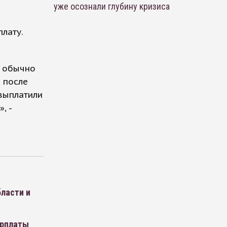
уже осознали глубину кризиса
лату.
о обычно
 после
 выплатили
, -
ласти и
арплаты