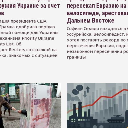
ружия Украине за счет
пересекал Евразию на
ов
велосипеде, арестова
Дальнем Востоке
ация президента США
Трампа одобрила первую
Софиан Сехили находится в
енной помощи для Украины
Уссурийска. Велосипедист,
еханизма Priority Ukraine
хотел поставить рекорд по 
s List. Об
пересечения Евразии, подо
ает Reuters со ссылкой на
незаконном пересечении р
ика, знакомых с ситуацией
границы