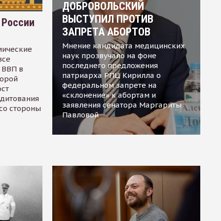
ДОБРОВОЛЬСКИЙ
ВЫСТУПИЛ ПРОТИВ
 России
ЗАПРЕТА АБОРТОВ
Мнение кандидата медицинских
мические
наук прозвучало на фоне
все
последнего предложения
 ВВП в
патриарха РПЦ Кирилла о
торой
федеральном запрете на
ост
«склонение» к абортам и
едитования
заявления сенатора Маргариты
 со стороны
Павловой