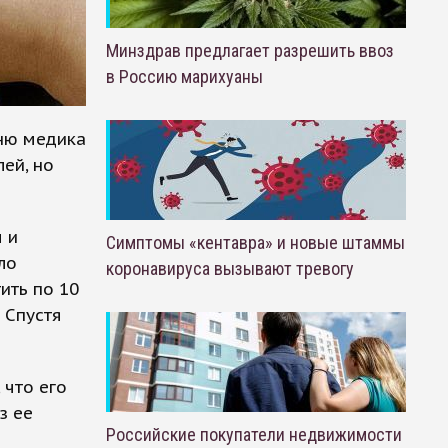
Минздрав предлагает разрешить ввоз
в Россию марихуаны
Дню медика
ей, но
 и
Симптомы «кентавра» и новые штаммы
ло
коронавируса вызывают тревогу
ить по 10
 Спустя
 что его
з ее
Российские покупатели недвижимости