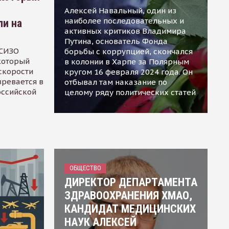
Алексей Навальный, один из
наиболее последовательных и
ли на
активных критиков Владимира
Путина, основатель Фонда
 СИЗО
борьбы с коррупцией, скончался
 который
в колонии в Харпе за Полярным
скорости
кругом 16 февраля 2024 года. Он
зревается в
отбывал там наказание по
оссийской
целому ряду политических статей
ОБЩЕСТВО
ДИРЕКТОР ДЕПАРТАМЕНТА
ЗДРАВООХРАНЕНИЯ ХМАО,
КАНДИДАТ МЕДИЦИНСКИХ
НАУК АЛЕКСЕЙ