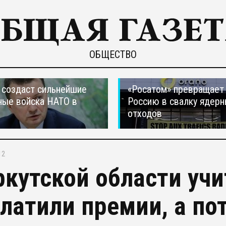
ОБЩЕСТВО
создаст сильнейшие
«Росатом» превращает
ные войска НАТО в
Россию в свалку ядер
отходов
12
ркутской области уч
латили премии, а по