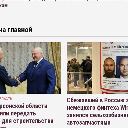
кам
на главной
БЛАСТЬ
Сбежавший в Россию э
рсонской области
немецкого финтеха Wi
или передать
занялся сельхозбизне
 для строительства
автозапчастями