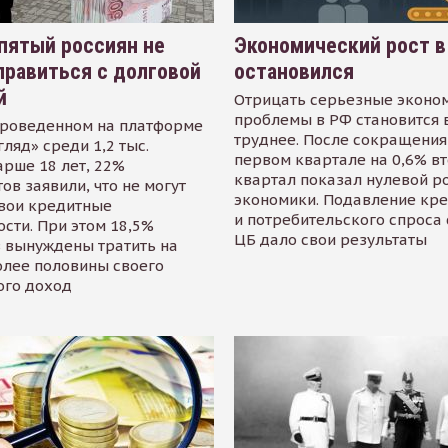
пятый россиян не
Экономический рост в
равиться с долговой
остановился
й
Отрицать серьезные эконо
проблемы в РФ становится 
проведенном на платформе
труднее. После сокращения
гляд» среди 1,2 тыс.
первом квартале на 0,6% в
арше 18 лет, 22%
квартал показал нулевой р
ов заявили, что не могут
экономики. Подавление кр
свои кредитные
и потребительского спроса
сти. При этом 18,5%
ЦБ дало свои результаты
 вынуждены тратить на
олее половины своего
ого доход